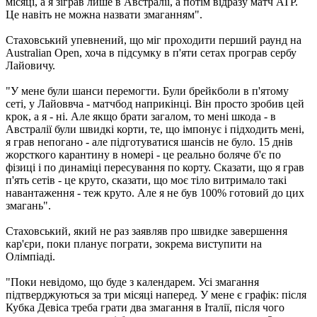
місяці, а я зіграв лише в Австралії, а потім відразу матч ATP.
Це навіть не можна назвати змаганням".
Стаховський упевнений, що міг проходити перший раунд на
Australian Open, хоча в підсумку в п'яти сетах програв сербу
Лайовичу.
"У мене були шанси перемогти. Були брейкболи в п'ятому
сеті, у Лайоввча - матчбод наприкінці. Він просто зробив цей
крок, а я - ні. Але якщо брати загалом, то мені шкода - в
Австралії були швидкі корти, те, що імпонує і підходить мені,
я грав непогано - але підготуватися шансів не було. 15 днів
жорсткого карантину в номері - це реально боляче б'є по
фізиці і по динаміці пересування по корту. Сказати, що я грав
п'ять сетів - це круто, сказати, що моє тіло витримало такі
навантаження - теж круто. Але я не був 100% готовий до цих
змагань".
Стаховський, який не раз заявляв про швидке завершення
кар'єри, поки планує пограти, зокрема виступити на
Олімпіаді.
"Поки невідомо, що буде з календарем. Усі змагання
підтверджуються за три місяці наперед. У мене є графік: після
Кубка Девіса треба грати два змагання в Італії, після чого