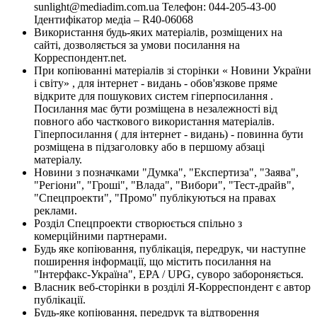
sunlight@mediadim.com.ua
Телефон: 044-205-43-00
Ідентифікатор медіа – R40-06068
Використання будь-яких матеріалів, розміщених на
сайті, дозволяється за умови посилання на
Корреспондент.net.
При копіюванні матеріалів зі сторінки « Новини України
і світу» , для інтернет - видань - обов'язкове пряме
відкрите для пошукових систем гіперпосилання .
Посилання має бути розміщена в незалежності від
повного або часткового використання матеріалів.
Гіперпосилання ( для інтернет - видань) - повинна бути
розміщена в підзаголовку або в першому абзаці
матеріалу.
Новини з позначками "Думка", "Експертиза", "Заява",
"Регіони", "Гроші", "Влада", "Вибори", "Тест-драйв",
"Спецпроекти", "Промо" публікуються на правах
реклами.
Розділ Спецпроекти створюється спільно з
комерційними партнерами.
Будь яке копіювання, публікація, передрук, чи наступне
поширення інформації, що містить посилання на
"Інтерфакс-Україна", EPA / UPG, суворо забороняється.
Власник веб-сторінки в розділі Я-Корреспондент є автор
публікації.
Будь-яке копіювання, передрук та відтворення