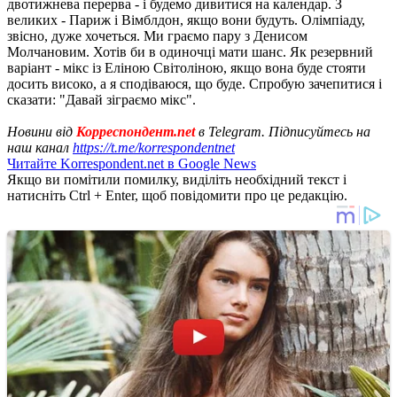
двотижнева перерва - і будемо дивитися на календар. З
великих - Париж і Вімблдон, якщо вони будуть. Олімпіаду,
звісно, дуже хочеться. Ми граємо пару з Денисом
Молчановим. Хотів би в одиночці мати шанс. Як резервний
варіант - мікс із Еліною Світоліною, якщо вона буде стояти
досить високо, а я сподіваюся, що буде. Спробую зачепитися і
сказати: "Давай зіграємо мікс".
Новини від
Корреспондент.net
в Telegram. Підписуйтесь на
наш канал
https://t.me/korrespondentnet
Читайте Korrespondent.net в Google News
Якщо ви помітили помилку, виділіть необхідний текст і
натисніть Ctrl + Enter, щоб повідомити про це редакцію.