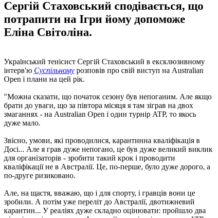
Сергій Стаховський сподівається, що
потрапити на Ігри йому допоможе
Еліна Світоліна.
Український тенісист Сергій Стаховський в ексклюзивному
інтерв'ю
Суспільному
розповів про свій виступ на Australian
Open і плани на цей рік.
"Можна сказати, що початок сезону був непоганим. Але якщо
брати до уваги, що за півтора місяця я там зіграв на двох
змаганнях - на Australian Open і один турнір ATP, то якось
дуже мало.
Звісно, умови, які проводилися, карантинна кваліфікація в
Досі... Але я грав дуже непогано, це був дуже великий виклик
для організаторів - зробити такий крок і проводити
кваліфікації не в Австралії. Це, по-перше, було дуже дорого, а
по-друге ризиковано.
Але, на щастя, вважаю, що і для спорту, і гравців вони це
зробили. А потім уже переліт до Австралії, двотижневий
карантин... У реаліях дуже складно оцінювати: пройшло два