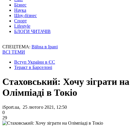
Бізнес
Наука
Шоу-бізнес
Спорт
Lifestyle
БЛОГИ ЧИТАЧІВ
СПЕЦТЕМА:
Війна в Ірані
ВСІ ТЕМИ
Вступ України в ЄС
Теракт в Барселоні
Стаховський: Хочу зіграти на
Олімпіаді в Токіо
iSport.ua, 25 лютого 2021, 12:50
0
29