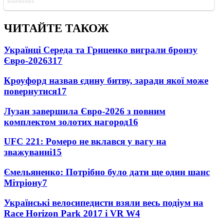
ЧИТАЙТЕ ТАКОЖ
Українці Середа та Гриценко виграли бронзу
Євро-2026
317
Кроуфорд назвав єдину битву, заради якої може
повернутися
17
Лузан завершила Євро-2026 з повним
комплектом золотих нагород
16
UFC 221: Ромеро не вклався у вагу на
зважуванні
15
Ємельяненко: Потрібно було дати ще один шанс
Мітріону
7
Українські велосипедисти взяли весь подіум на
Race Horizon Park 2017 і VR W
4