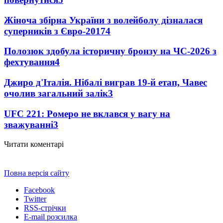
Жіноча збірна України з волейболу дізналася
суперників з Євро-2017
4
Полозюк здобула історичну бронзу на ЧС-2026 з
фехтування
4
Джиро д'Італія. Нібалі виграв 19-й етап, Чавес
очолив загальний залік
3
UFC 221: Ромеро не вклався у вагу на
зважуванні
3
Читати коментарі
Повна версія сайту
Facebook
Twitter
RSS-стрічки
E-mail розсилка