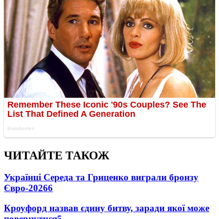
ЧИТАЙТЕ ТАКОЖ
Українці Середа та Гриценко виграли бронзу
Євро-2026
6
Кроуфорд назвав єдину битву, заради якої може
повернутися
5