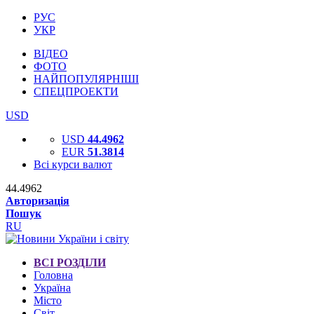
РУС
УКР
ВІДЕО
ФОТО
НАЙПОПУЛЯРНІШІ
СПЕЦПРОЕКТИ
USD
USD
44.4962
EUR
51.3814
Всі курси валют
44.4962
Авторизація
Пошук
RU
ВСІ РОЗДІЛИ
Головна
Україна
Місто
Світ