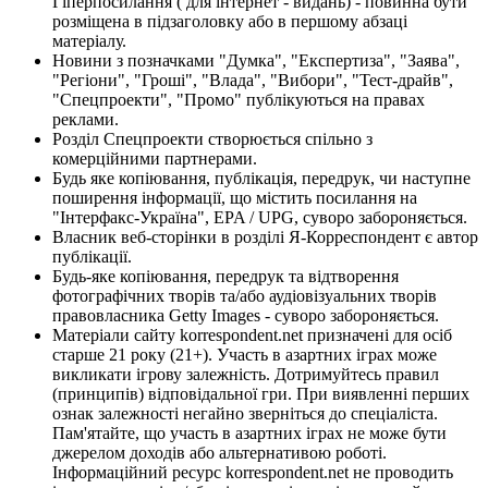
Гіперпосилання ( для інтернет - видань) - повинна бути
розміщена в підзаголовку або в першому абзаці
матеріалу.
Новини з позначками "Думка", "Експертиза", "Заява",
"Регіони", "Гроші", "Влада", "Вибори", "Тест-драйв",
"Спецпроекти", "Промо" публікуються на правах
реклами.
Розділ Спецпроекти створюється спільно з
комерційними партнерами.
Будь яке копіювання, публікація, передрук, чи наступне
поширення інформації, що містить посилання на
"Інтерфакс-Україна", EPA / UPG, суворо забороняється.
Власник веб-сторінки в розділі Я-Корреспондент є автор
публікації.
Будь-яке копіювання, передрук та відтворення
фотографічних творів та/або аудіовізуальних творів
правовласника Getty Images - суворо забороняється.
Матеріали сайту korrespondent.net призначені для осіб
старше 21 року (21+). Участь в азартних іграх може
викликати ігрову залежність. Дотримуйтесь правил
(принципів) відповідальної гри. При виявленні перших
ознак залежності негайно зверніться до спеціаліста.
Пам'ятайте, що участь в азартних іграх не може бути
джерелом доходів або альтернативою роботі.
Інформаційний ресурс korrespondent.net не проводить