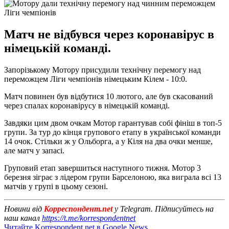
Матч не відбувся через коронавірус в
німецькій команді.
Запорізькому Мотору присудили технічну перемогу над
переможцем Ліги чемпіонів німецьким Кілем - 10:0.
Матч повинен був відбутися 10 лютого, але був скасований
через спалах коронавірусу в німецькій команді.
Завдяки цим двом очкам Мотор гарантував собі фініш в топ-5
групи. За тур до кінця групового етапу в української команди
14 очок. Стільки ж у Ольборга, а у Кіля на два очки менше,
але матч у запасі.
Груповий етап завершиться наступного тижня. Мотор 3
березня зіграє з лідером групи Барселоною, яка виграла всі 13
матчів у групі в цьому сезоні.
Новини від
Корреспондент.net
у Telegram. Підписуйтесь на
наш канал
https://t.me/korrespondentnet
Читайте Korrespondent.net в Google News