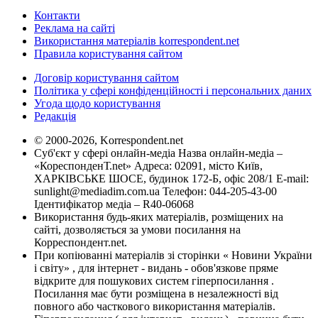
Контакти
Реклама на сайті
Використання матеріалів korrespondent.net
Правила користування сайтом
Договір користування сайтом
Політика у сфері конфіденційності і персональних даних
Угода щодо користування
Редакція
© 2000-2026, Korrespondent.net
Суб'єкт у сфері онлайн-медіа Назва онлайн-медіа –
«КореспонденТ.net» Адреса: 02091, місто Київ,
ХАРКІВСЬКЕ ШОСЕ, будинок 172-Б, офіс 208/1 E-mail:
sunlight@mediadim.com.ua
Телефон: 044-205-43-00
Ідентифікатор медіа – R40-06068
Використання будь-яких матеріалів, розміщених на
сайті, дозволяється за умови посилання на
Корреспондент.net.
При копіюванні матеріалів зі сторінки « Новини України
і світу» , для інтернет - видань - обов'язкове пряме
відкрите для пошукових систем гіперпосилання .
Посилання має бути розміщена в незалежності від
повного або часткового використання матеріалів.