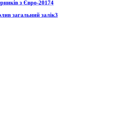
ерників з Євро-2017
4
чолив загальний залік
3