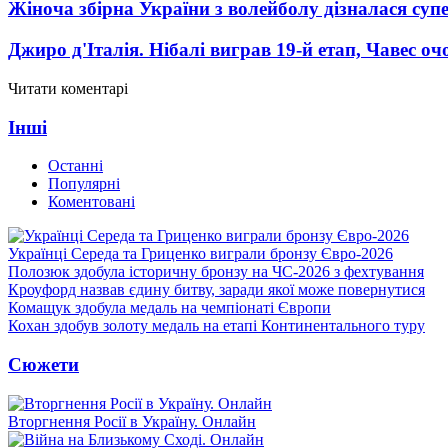
Жіноча збірна України з волейболу дізналася суп
Джиро д'Італія. Нібалі виграв 19-й етап, Чавес о
Читати коментарі
Інші
Останні
Популярні
Коментовані
Українці Середа та Гриценко виграли бронзу Євро-2026
Полозюк здобула історичну бронзу на ЧС-2026 з фехтування
Кроуфорд назвав єдину битву, заради якої може повернутися
Комащук здобула медаль на чемпіонаті Європи
Кохан здобув золоту медаль на етапі Континентального туру
Сюжети
Вторгнення Росії в Україну. Онлайн