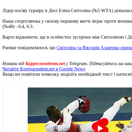
Лідер посіву турніру в Досі Еліна Світоліна (№5 WTA) дізналас
Наша спортсменка у своєму першому матчі зіграє проти японки М
(№48) - 6:4, 6:3.
Варто відзначити, що в особистих зустрічах між Світоліною і Дої 
Раніше повідомлялося, що
Світоліна та Вікторія Азаренко прип
Новини від
Корреспондент.net
у Telegram. Підписуйтесь на на
Читайте Korrespondent.net в Google News
Якщо ви помітили помилку, виділіть необхідний текст і натисніт