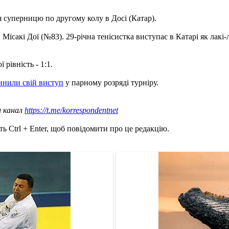
я суперницю по другому колу в Досі (Катар).
ісакі Дої (№83). 29-річна тенісистка виступає в Катарі як лакі
рівність - 1:1.
инили свій виступ
у парному розряді турніру.
ш канал
https://t.me/korrespondentnet
ь Ctrl + Enter, щоб повідомити про це редакцію.