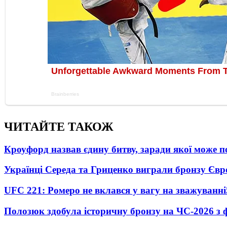
ЧИТАЙТЕ ТАКОЖ
Кроуфорд назвав єдину битву, заради якої може 
Українці Середа та Гриценко виграли бронзу Євр
UFC 221: Ромеро не вклався у вагу на зважуванні
Полозюк здобула історичну бронзу на ЧС-2026 з 