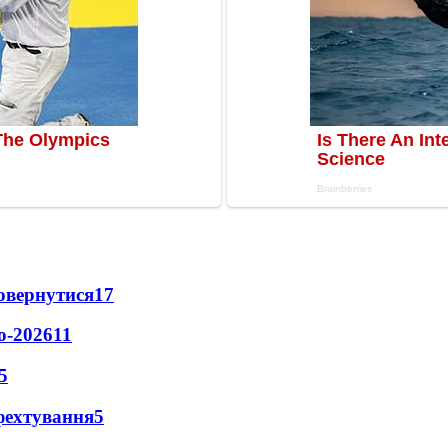
повернутися
17
о-2026
11
5
фехтування
5