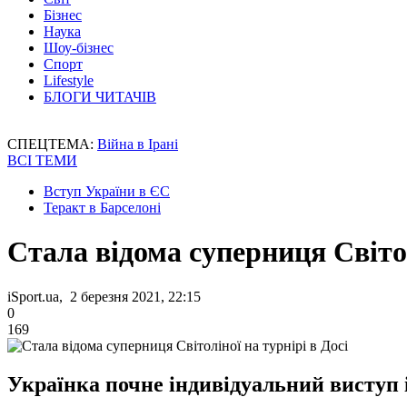
Бізнес
Наука
Шоу-бізнес
Спорт
Lifestyle
БЛОГИ ЧИТАЧІВ
СПЕЦТЕМА:
Війна в Ірані
ВСІ ТЕМИ
Вступ України в ЄС
Теракт в Барселоні
Стала відома суперниця Світол
iSport.ua, 2 березня 2021, 22:15
0
169
Українка почне індивідуальний виступ і