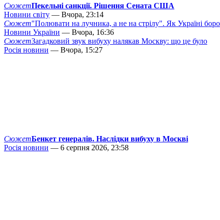
Сюжет
Пекельні санкції. Рішення Сената США
Новини світу
— Вчора, 23:14
Сюжет
"Полювати на лучника, а не на стрілу". Як Україні бор
Новини України
— Вчора, 16:36
Сюжет
Загадковий звук вибуху налякав Москву: що це було
Росія новини
— Вчора, 15:27
Сюжет
Бенкет генералів. Наслідки вибуху в Москві
Росія новини
— 6 серпня 2026, 23:58