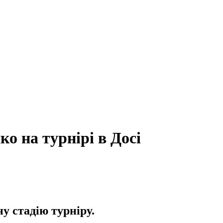
о на турнірі в Досі
у стадію турніру.