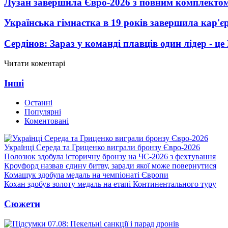
Лузан завершила Євро-2026 з повним комплектом
Українська гімнастка в 19 років завершила кар'єр
Сердінов: Зараз у команді плавців один лідер - 
Читати коментарі
Інші
Останні
Популярні
Коментовані
Українці Середа та Гриценко виграли бронзу Євро-2026
Полозюк здобула історичну бронзу на ЧС-2026 з фехтування
Кроуфорд назвав єдину битву, заради якої може повернутися
Комащук здобула медаль на чемпіонаті Європи
Кохан здобув золоту медаль на етапі Континентального туру
Сюжети