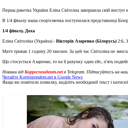
Перша ракетка України Еліна Світолна завершила свій виступ на
В 1/4 фіналу наша спортсменка поступилася представниці Білору
1/4 фіналу, Доха
Еліна Світоліна (Україна) -
Вікторія Азаренко (Білорусь)
2:6, 3
Матч тривав 1 годину 20 хвилин. За цей час Світоліна не змог
Що стосується Азаренко, то на її рахунку один ейс, п'ять подві
Новини від
Корреспондент.net
в Telegram. Підписуйтесь на на
Читайте Korrespondent.net в Google News
Якщо ви помітили помилку, виділіть необхідний текст і натисніт