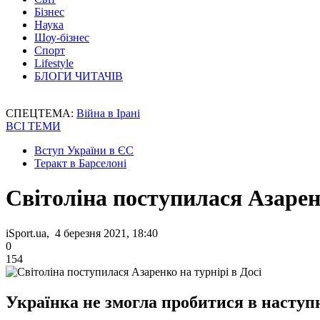
Бізнес
Наука
Шоу-бізнес
Спорт
Lifestyle
БЛОГИ ЧИТАЧІВ
СПЕЦТЕМА:
Війна в Ірані
ВСІ ТЕМИ
Вступ України в ЄС
Теракт в Барселоні
Світоліна поступилася Азаренк
iSport.ua, 4 березня 2021, 18:40
0
154
Українка не змогла пробитися в наступн