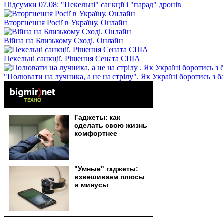
Підсумки 07.08: "Пекельні" санкції і "парад" дронів
Вторгнення Росії в Україну. Онлайн
Війна на Близькому Сході. Онлайн
Пекельні санкції. Рішення Сената США
"Полювати на лучника, а не на стрілу". Як Україні боротись з 