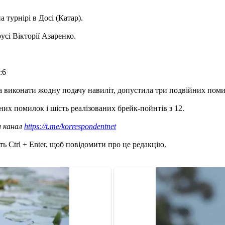
 турнірі в Досі (Катар).
сі Вікторії Азаренко.
:6
ла виконати жодну подачу навиліт, допустила три подвійних поми
йних помилок і шість реалізованих брейк-пойнтів з 12.
ш канал
https://t.me/korrespondentnet
ь Ctrl + Enter, щоб повідомити про це редакцію.