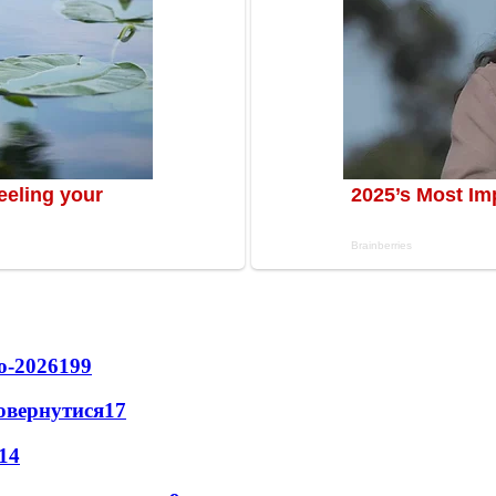
о-2026
199
повернутися
17
14