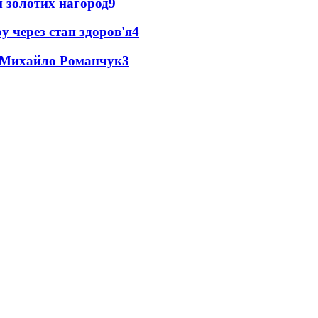
 золотих нагород
9
у через стан здоров'я
4
це Михайло Романчук
3