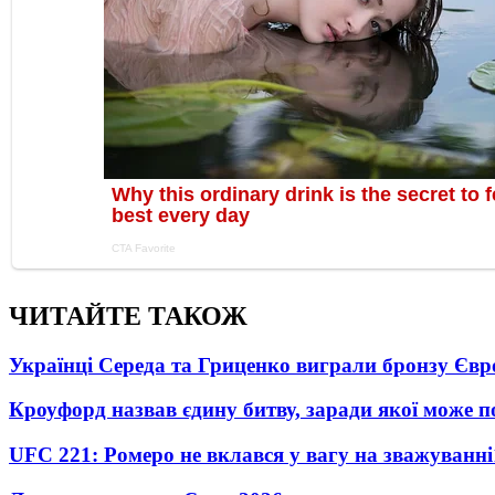
ЧИТАЙТЕ ТАКОЖ
Українці Середа та Гриценко виграли бронзу Євр
Кроуфорд назвав єдину битву, заради якої може 
UFC 221: Ромеро не вклався у вагу на зважуванні