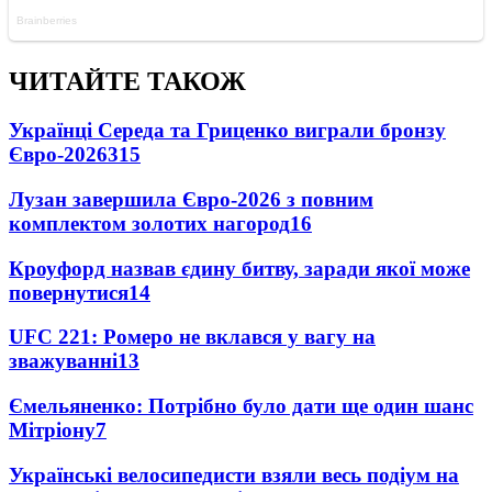
ЧИТАЙТЕ ТАКОЖ
Українці Середа та Гриценко виграли бронзу
Євро-2026
315
Лузан завершила Євро-2026 з повним
комплектом золотих нагород
16
Кроуфорд назвав єдину битву, заради якої може
повернутися
14
UFC 221: Ромеро не вклався у вагу на
зважуванні
13
Ємельяненко: Потрібно було дати ще один шанс
Мітріону
7
Українські велосипедисти взяли весь подіум на