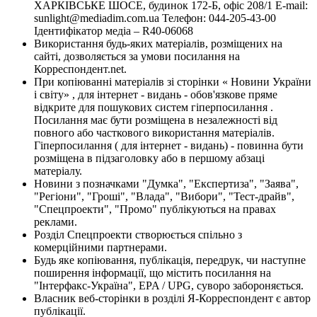
ХАРКІВСЬКЕ ШОСЕ, будинок 172-Б, офіс 208/1 E-mail:
sunlight@mediadim.com.ua
Телефон: 044-205-43-00
Ідентифікатор медіа – R40-06068
Використання будь-яких матеріалів, розміщених на
сайті, дозволяється за умови посилання на
Корреспондент.net.
При копіюванні матеріалів зі сторінки « Новини України
і світу» , для інтернет - видань - обов'язкове пряме
відкрите для пошукових систем гіперпосилання .
Посилання має бути розміщена в незалежності від
повного або часткового використання матеріалів.
Гіперпосилання ( для інтернет - видань) - повинна бути
розміщена в підзаголовку або в першому абзаці
матеріалу.
Новини з позначками "Думка", "Експертиза", "Заява",
"Регіони", "Гроші", "Влада", "Вибори", "Тест-драйв",
"Спецпроекти", "Промо" публікуються на правах
реклами.
Розділ Спецпроекти створюється спільно з
комерційними партнерами.
Будь яке копіювання, публікація, передрук, чи наступне
поширення інформації, що містить посилання на
"Інтерфакс-Україна", EPA / UPG, суворо забороняється.
Власник веб-сторінки в розділі Я-Корреспондент є автор
публікації.