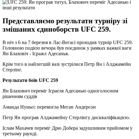
Представляємо результати турніру зі
змішаних єдиноборств UFC 259.
В ніч з 6 на 7 березня в Лас-Вегасі проходив турнір UFC 259.
Головною подією вечора був поєдинок у рамках важкої ваги
Ян Блаховіч - Ісражл Адесанья.
Крім того в найлегшій вазі зустрілися Петр Ян і Алджамейн
Стерлінг.
Результати боїв UFC 259
Ян Блахович переміг Ісраеля Адесанью одноголосним
рішенням суддів
Аманда Нуньєс перемогла Меган Андерсон
Петр Ян програв Алджамейну Стерлінгу дискваліфікацією.
Іслам Махачев переміг Дрю Добера задушливим прийомом у
третьому раунді.