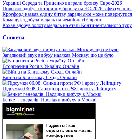
Українці Середа та Гриценко виграли бронзу Євро-2026
Полозюк здобула історичну бронзу на ЧС-2026 з фехтування
Кроуфорд назвав єдину битву, заради якої може повернутися
Комащук здобула медаль на чемпіонаті Європи
Кохан здобув золоту медаль на етапі Континентального туру
Сюжети
Загадковий звук вибуху налякав Москву: що це було
Вторгнення Росії в Україну. Онлайн
Війна на Близькому Сході. Онлайн
Підсумки 06.08: Санкції проти РФ і дрон у Лейпцигу
Бенкет генералів. Наслідки вибуху в Москві