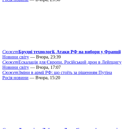
Сюжет
Брудні технології. Атаки РФ на вибори у Франції
Новини світу
— Вчора, 23:39
Сюжет
Ескалація для Європи. Російський дрон в Лейпцигу
Новини світу
— Вчора, 17:07
Сюжет
Зміни в армії РФ: що стоїть за рішенням Путіна
Росія новини
— Вчора, 15:20