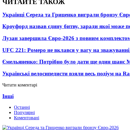
ЧИТАЙТЕ ТАКОЖ
Українці Середа та Гриценко виграли бронзу Євр
Кроуфорд назвав єдину битву, заради якої може 
Лузан завершила Євро-2026 з повним комплектом
UFC 221: Ромеро не вклався у вагу на зважуванні
Ємельяненко: Потрібно було дати ще один шанс 
Українські велосипедисти взяли весь подіум на Ra
Читати коментарі
Інші
Останні
Популярні
Коментовані