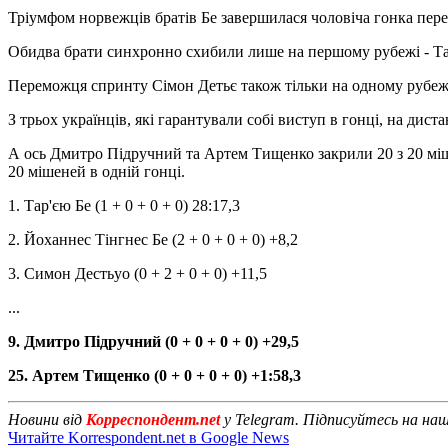
Тріумфом норвежців братів Бе завершилася чоловіча гонка пере
Обидва брати синхронно схибили лише на першому рубежі - Тар'
Переможця спринту Сімон Детьє також тільки на одному рубежі 
З трьох українців, які гарантували собі виступ в гонці, на д
А ось Дмитро Підручний та Артем Тищенко закрили 20 з 20 мішеней
20 мішеней в одній гонці.
1. Тар'єю Бе (1 + 0 + 0 + 0) 28:17,3
2. Йоханнес Тінгнес Бе (2 + 0 + 0 + 0) +8,2
3. Симон Дестьyo (0 + 2 + 0 + 0) +11,5
...
9. Дмитро Підручний (0 + 0 + 0 + 0) +29,5
25. Артем Тищенко (0 + 0 + 0 + 0) +1:58,3
Новини від
Корреспондент.net
у Telegram. Підписуйтесь на на
Читайте Korrespondent.net в Google News