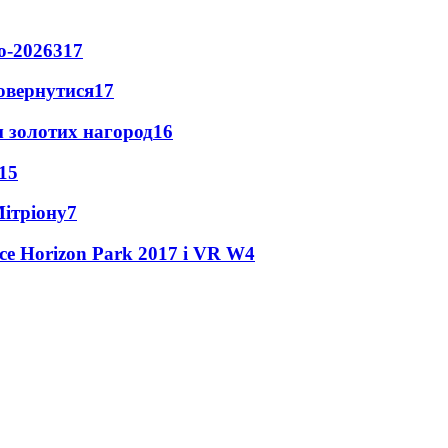
о-2026
317
повернутися
17
 золотих нагород
16
15
Мітріону
7
ce Horizon Park 2017 і VR W
4