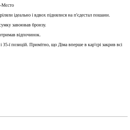
е-Мєсто
іляли ідеально і вдвох піднялися на п'єдестал пошани.
сумку завоював бронзу.
 отримав відпочинок.
і 35-ї позицій. Примітно, що Діма вперше в кар'єрі закрив всі