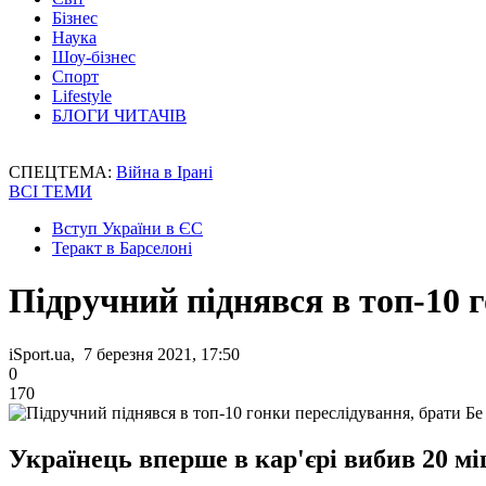
Бізнес
Наука
Шоу-бізнес
Спорт
Lifestyle
БЛОГИ ЧИТАЧІВ
СПЕЦТЕМА:
Війна в Ірані
ВСІ ТЕМИ
Вступ України в ЄС
Теракт в Барселоні
Підручний піднявся в топ-10 
iSport.ua, 7 березня 2021, 17:50
0
170
Українець вперше в кар'єрі вибив 20 мі