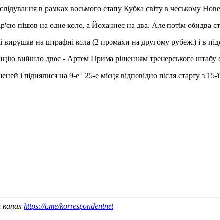
слідування в рамках восьмого етапу Кубка світу в чеському Нов
єю пішов на одне коло, а Йоханнес на два. Але потім обидва стр
вирушав на штрафні кола (2 промахи на другому рубежі) і в під
истанцію вийшло двоє - Артем Прима рішенням тренерського штабу
 і піднялися на 9-е і 25-е місця відповідно після старту з 15-ї 
ш канал
https://t.me/korrespondentnet