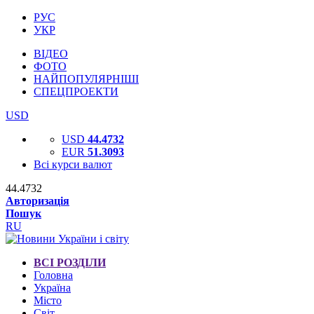
РУС
УКР
ВІДЕО
ФОТО
НАЙПОПУЛЯРНІШІ
СПЕЦПРОЕКТИ
USD
USD
44.4732
EUR
51.3093
Всі курси валют
44.4732
Авторизація
Пошук
RU
ВСІ РОЗДІЛИ
Головна
Україна
Місто
Світ