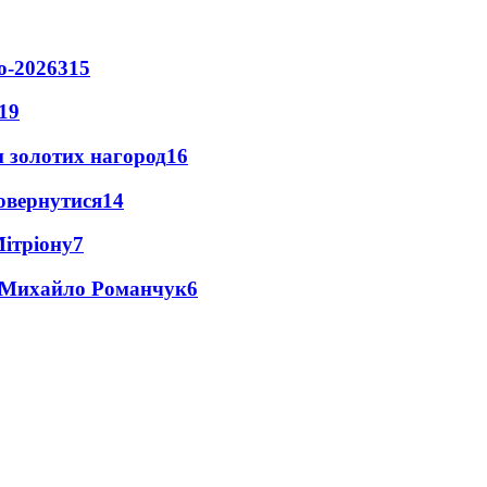
о-2026
315
19
 золотих нагород
16
повернутися
14
Мітріону
7
це Михайло Романчук
6