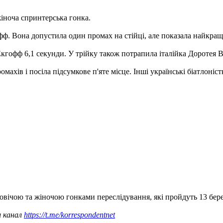
жіноча спринтерська гонка.
ф. Вона допустила один промах на стійці, але показала найкращи
кгофф 6,1 секунди. У трійку також потрапила італійка Доротея Ві
ахів і посіла підсумкове п'яте місце. Інші українські біатлоніс
вічою та жіночою гонками переслідування, які пройдуть 13 бере
ш канал
https://t.me/korrespondentnet