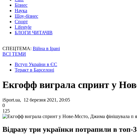
Бізнес
Наука
Шоу-бізнес
Спорт
Lifestyle
БЛОГИ ЧИТАЧІВ
СПЕЦТЕМА:
Війна в Ірані
ВСІ ТЕМИ
Вступ України в ЄС
Теракт в Барселоні
Екгофф виграла спринт у Нов
iSport.ua, 12 березня 2021, 20:05
0
125
Відразу три українки потрапили в топ-3