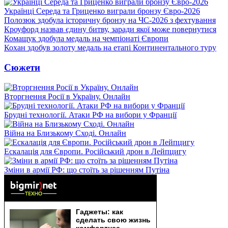
Українці Середа та Гриценко виграли бронзу Євро-2026
Полозюк здобула історичну бронзу на ЧС-2026 з фехтування
Кроуфорд назвав єдину битву, заради якої може повернутися
Комащук здобула медаль на чемпіонаті Європи
Кохан здобув золоту медаль на етапі Континентального туру
Сюжети
Вторгнення Росії в Україну. Онлайн
Брудні технології. Атаки РФ на вибори у Франції
Війна на Близькому Сході. Онлайн
Ескалація для Європи. Російський дрон в Лейпцигу
Зміни в армії РФ: що стоїть за рішенням Путіна