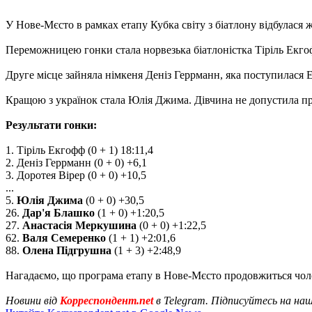
У Нове-Мєсто в рамках етапу Кубка світу з біатлону відбулася 
Переможницею гонки стала норвезька біатлоністка Тіріль Екгоф
Друге місце зайняла німкеня Деніз Геррманн, яка поступилася Е
Кращою з українок стала Юлія Джима. Дівчина не допустила пром
Результати гонки:
1. Тіріль Екгофф (0 + 1) 18:11,4
2. Деніз Геррманн (0 + 0) +6,1
3. Доротея Вірер (0 + 0) +10,5
...
5.
Юлія Джима
(0 + 0) +30,5
26.
Дар'я Блашко
(1 + 0) +1:20,5
27.
Анастасія Меркушина
(0 + 0) +1:22,5
62.
Валя Семеренко
(1 + 1) +2:01,6
88.
Олена Підгрушна
(1 + 3) +2:48,9
Нагадаємо, що програма етапу в Нове-Мєсто продовжиться чоло
Новини від
Корреспондент.net
в Telegram. Підписуйтесь на на