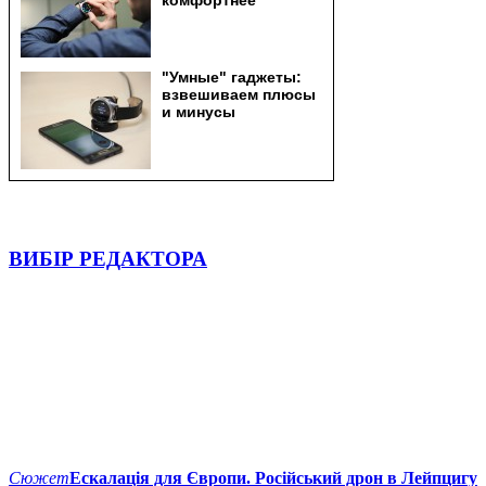
ВИБІР РЕДАКТОРА
Сюжет
Ескалація для Європи. Російський дрон в Лейпцигу