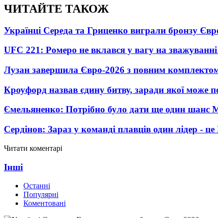
ЧИТАЙТЕ ТАКОЖ
Українці Середа та Гриценко виграли бронзу Євр
UFC 221: Ромеро не вклався у вагу на зважуванні
Лузан завершила Євро-2026 з повним комплектом
Кроуфорд назвав єдину битву, заради якої може 
Ємельяненко: Потрібно було дати ще один шанс 
Сердінов: Зараз у команді плавців один лідер - 
Читати коментарі
Інші
Останні
Популярні
Коментовані