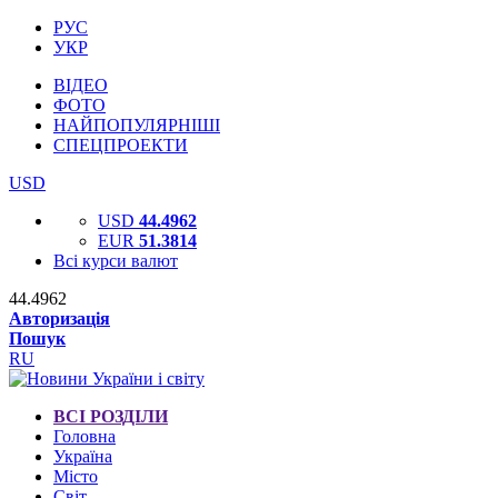
РУС
УКР
ВІДЕО
ФОТО
НАЙПОПУЛЯРНІШІ
СПЕЦПРОЕКТИ
USD
USD
44.4962
EUR
51.3814
Всі курси валют
44.4962
Авторизація
Пошук
RU
ВСІ РОЗДІЛИ
Головна
Україна
Місто
Світ