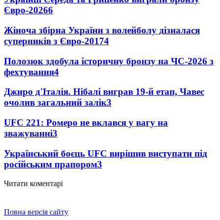
Євро-2026
6
Жіноча збірна України з волейболу дізналася
суперників з Євро-2017
4
Полозюк здобула історичну бронзу на ЧС-2026 з
фехтування
4
Джиро д'Італія. Нібалі виграв 19-й етап, Чавес
очолив загальний залік
3
UFC 221: Ромеро не вклався у вагу на
зважуванні
3
Український боєць UFC вирішив виступати під
російським прапором
3
Читати коментарі
Повна версія сайту