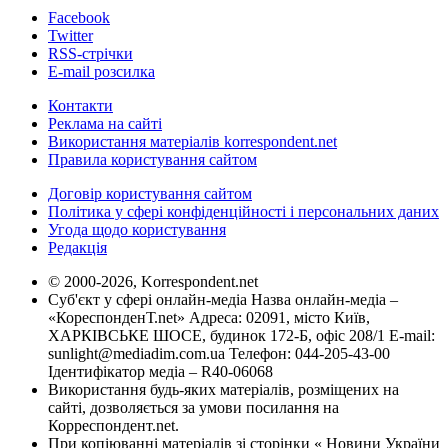
Facebook
Twitter
RSS-стрічки
E-mail розсилка
Контакти
Реклама на сайті
Використання матеріалів korrespondent.net
Правила користування сайтом
Договір користування сайтом
Політика у сфері конфіденційності і персональних даних
Угода щодо користування
Редакція
© 2000-2026, Korrespondent.net
Суб'єкт у сфері онлайн-медіа Назва онлайн-медіа –
«КореспонденТ.net» Адреса: 02091, місто Київ,
ХАРКІВСЬКЕ ШОСЕ, будинок 172-Б, офіс 208/1 E-mail:
sunlight@mediadim.com.ua
Телефон: 044-205-43-00
Ідентифікатор медіа – R40-06068
Використання будь-яких матеріалів, розміщених на
сайті, дозволяється за умови посилання на
Корреспондент.net.
При копіюванні матеріалів зі сторінки « Новини України