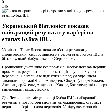
0
146
Український біатлоніст показав
найкращий результат у кар'єрі на
етапах Кубка IBU.
Українець Тарас Лесюк показав п'ятий результат у
спринтерській гонці останнього в сезоні етапу Кубка IBU з
біатлону, який відбувається в Обертілліахе.
Пройшовши дистанцію без промахів, Лесюк показав перший
проміжних результат і почав чекати фінішу інших учасників
перегонів. На жаль, але піднятися на подіум українцеві
завадили норвежці Філіп Андерсен, Сіверт Гутторм Баккен,
Александер-Фьельд Андерсен і Хавард Богетвейт, які по черзі
випередили графік Лесюка.
Для Лесюка п'яте місце в гонці Кубка IBU - найкращий
результат в його історії виступів на міжнародних стартах і
перша в кар'єрі квіткова церемонія. У підсумку сезон він