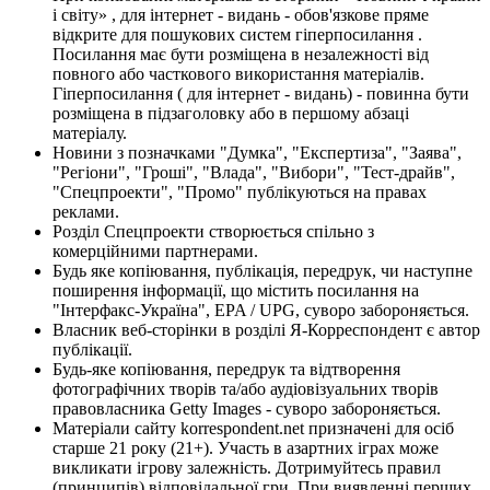
і світу» , для інтернет - видань - обов'язкове пряме
відкрите для пошукових систем гіперпосилання .
Посилання має бути розміщена в незалежності від
повного або часткового використання матеріалів.
Гіперпосилання ( для інтернет - видань) - повинна бути
розміщена в підзаголовку або в першому абзаці
матеріалу.
Новини з позначками "Думка", "Експертиза", "Заява",
"Регіони", "Гроші", "Влада", "Вибори", "Тест-драйв",
"Спецпроекти", "Промо" публікуються на правах
реклами.
Розділ Спецпроекти створюється спільно з
комерційними партнерами.
Будь яке копіювання, публікація, передрук, чи наступне
поширення інформації, що містить посилання на
"Інтерфакс-Україна", EPA / UPG, суворо забороняється.
Власник веб-сторінки в розділі Я-Корреспондент є автор
публікації.
Будь-яке копіювання, передрук та відтворення
фотографічних творів та/або аудіовізуальних творів
правовласника Getty Images - суворо забороняється.
Матеріали сайту korrespondent.net призначені для осіб
старше 21 року (21+). Участь в азартних іграх може
викликати ігрову залежність. Дотримуйтесь правил
(принципів) відповідальної гри. При виявленні перших