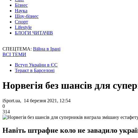
Бізнес
Наука
Шоу-бізнес
Спорт
Lifestyle
БЛОГИ ЧИТАЧІВ
СПЕЦТЕМА:
Війна в Ірані
ВСІ ТЕМИ
Вступ України в ЄС
Теракт в Барселоні
Норвегія без шансів для супер
iSport.ua, 14 березня 2021, 12:54
0
314
Навіть штрафне коло не завадило украї