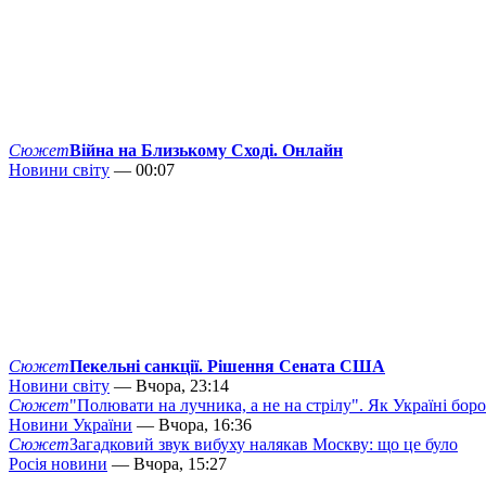
Сюжет
Війна на Близькому Сході. Онлайн
Новини світу
— 00:07
Сюжет
Пекельні санкції. Рішення Сената США
Новини світу
— Вчора, 23:14
Сюжет
"Полювати на лучника, а не на стрілу". Як Україні бор
Новини України
— Вчора, 16:36
Сюжет
Загадковий звук вибуху налякав Москву: що це було
Росія новини
— Вчора, 15:27