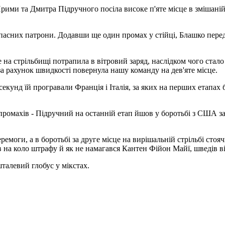
ми та Дмитра Підручного посіла високе п'яте місце в змішаній е
асних патрони. Додавши ще один промах у стійці, Блашко переда
е на стрільбищі потрапила в вітровий заряд, наслідком чого ста
 за рахунок швидкості повернула нашу команду на дев'яте місце.
секунд їй програвали Франція і Італія, за яких на перших етапа
ромахів - Підручний на останній етап йшов у боротьбі з США за 
ремоги, а в боротьбі за друге місце на вирішальній стрільбі сто
в на коло штрафу й як не намагався Кантен Фійон Майї, шведів ві
шталевий глобус у мікстах.