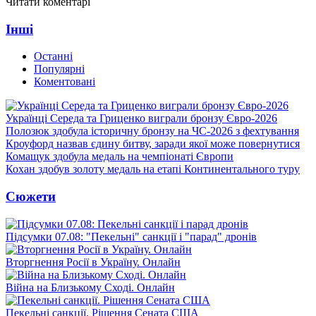
Читати коментарі
Інші
Останні
Популярні
Коментовані
Українці Середа та Гриценко виграли бронзу Євро-2026
Полозюк здобула історичну бронзу на ЧС-2026 з фехтування
Кроуфорд назвав єдину битву, заради якої може повернутися
Комащук здобула медаль на чемпіонаті Європи
Кохан здобув золоту медаль на етапі Континентального туру
Сюжети
Підсумки 07.08: "Пекельні" санкції і "парад" дронів
Вторгнення Росії в Україну. Онлайн
Війна на Близькому Сході. Онлайн
Пекельні санкції. Рішення Сената США