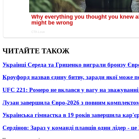
ЧИТАЙТЕ ТАКОЖ
Українці Середа та Гриценко виграли бронзу Євр
Кроуфорд назвав єдину битву, заради якої може 
UFC 221: Ромеро не вклався у вагу на зважуванні
Лузан завершила Євро-2026 з повним комплектом
Українська гімнастка в 19 років завершила кар'єр
Сердінов: Зараз у команді плавців один лідер - 