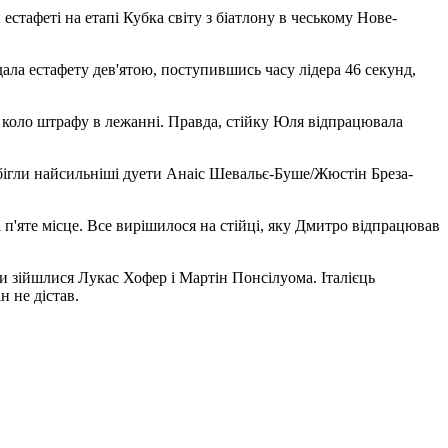
стафеті на етапі Кубка світу з біатлону в чеському Нове-
ла естафету дев'ятою, поступившись часу лідера 46 секунд,
ло коло штрафу в лежанні. Правда, стійку Юля відпрацювала
х бігли найсильніші дуети Анаіс Шевальє-Буше/Жюстін Бреза-
п'яте місце. Все вирішилося на стійці, яку Дмитро відпрацював
ячи зійшлися Лукас Хофер і Мартін Понсілуома. Італієць
н не дістав.