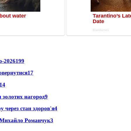
о-2026
199
повернутися
17
14
 золотих нагород
9
у через стан здоров'я
4
це Михайло Романчук
3