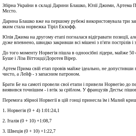
Збірна України в складі Дарини Блашко, Юлії Джими, Артема При
Мєсто.
Дарина Блашко вже на першому рубежі використовувала три зап
яким стала норвежка Тіріл Екхофф.
Юлія Джима на другому етапі погналася відігравати позиції, ал
дуже впевнено, швидко закривши всі мішені з п'яти пострілів і
До того моменту Норвегія пішла в одноосібні лідери, майже 50 
Буше і Ліза Віттоцці/Доротея Вірер.
Артем Прима свій етап провів майже ідеально, не допустивши п
чисто, а Лейф - з запасним патроном.
Брати Бе на самоті провели свої етапи і привели Норвегію до пе
виявився точнішим - і втік за сріблом. У французів Дестьє пішо
Перемога збірної Норвегії в цій гонці принесла їм і Малий кри
1. Норвегія (0 + 4) 1:01:24,1
2. Італія (0 + 10) +1:08,7
3. Швеція (0 + 10) +1:22,7