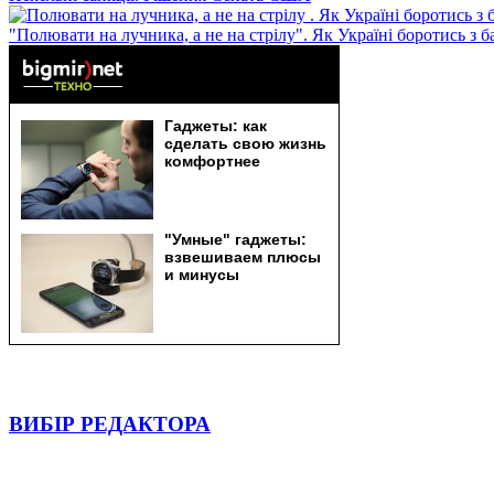
"Полювати на лучника, а не на стрілу". Як Україні боротись з 
ВИБІР РЕДАКТОРА