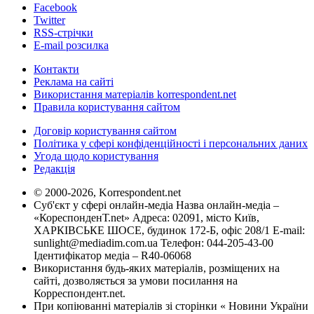
Facebook
Twitter
RSS-стрічки
E-mail розсилка
Контакти
Реклама на сайті
Використання матеріалів korrespondent.net
Правила користування сайтом
Договір користування сайтом
Політика у сфері конфіденційності і персональних даних
Угода щодо користування
Редакція
© 2000-2026, Korrespondent.net
Суб'єкт у сфері онлайн-медіа Назва онлайн-медіа –
«КореспонденТ.net» Адреса: 02091, місто Київ,
ХАРКІВСЬКЕ ШОСЕ, будинок 172-Б, офіс 208/1 E-mail:
sunlight@mediadim.com.ua
Телефон: 044-205-43-00
Ідентифікатор медіа – R40-06068
Використання будь-яких матеріалів, розміщених на
сайті, дозволяється за умови посилання на
Корреспондент.net.
При копіюванні матеріалів зі сторінки « Новини України