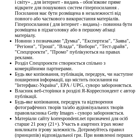
і світу» , для інтернет - видань - обов'язкове пряме
відкрите для пошукових систем гіперпосилання .
Посилання має бути розміщена в незалежності від
повного або часткового використання матеріалів.
Гіперпосилання ( для інтернет - видань) - повинна бути
розміщена в підзаголовку або в першому абзаці
матеріалу.
Новини з позначками "Думка", "Експертиза", "Заява",
"Регіони", "Гроші", "Влада", "Вибори", "Тест-драйв",
"Спецпроекти", "Промо" публікуються на правах
реклами.
Розділ Спецпроекти створюється спільно з
комерційними партнерами.
Будь яке копіювання, публікація, передрук, чи наступне
поширення інформації, що містить посилання на
"Інтерфакс-Україна", EPA / UPG, суворо забороняється.
Власник веб-сторінки в розділі Я-Корреспондент є автор
публікації.
Будь-яке копіювання, передрук та відтворення
фотографічних творів та/або аудіовізуальних творів
правовласника Getty Images - суворо забороняється.
Матеріали сайту korrespondent.net призначені для осіб
старше 21 року (21+). Участь в азартних іграх може
викликати ігрову залежність. Дотримуйтесь правил
(принципів) відповідальної гри. При виявленні перших