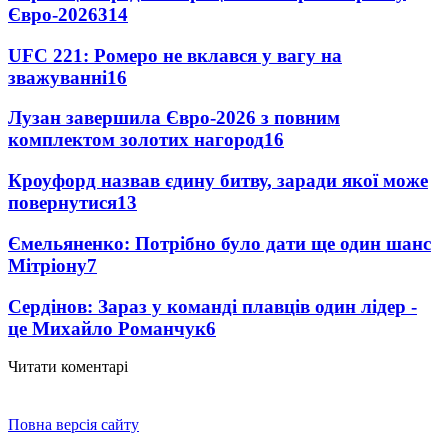
Євро-2026
314
UFC 221: Ромеро не вклався у вагу на
зважуванні
16
Лузан завершила Євро-2026 з повним
комплектом золотих нагород
16
Кроуфорд назвав єдину битву, заради якої може
повернутися
13
Ємельяненко: Потрібно було дати ще один шанс
Мітріону
7
Сердінов: Зараз у команді плавців один лідер -
це Михайло Романчук
6
Читати коментарі
Повна версія сайту