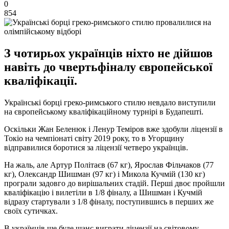
0
854
З чотирьох українців ніхто не дійшов
навіть до чвертьфіналу європейської
кваліфікації.
Українські борці греко-римського стилю невдало виступили
на європейському кваліфікаційному турнірі в Будапешті.
Оскільки Жан Беленюк і Ленур Теміров вже здобули ліцензії в
Токіо на чемпіонаті світу 2019 року, то в Угорщину
відправилися боротися за ліцензії четверо українців.
На жаль, але Артур Політаєв (67 кг), Ярослав Фільчаков (77
кг), Олександр Шишман (97 кг) і Микола Кучмій (130 кг)
програли задовго до вирішальних стадій. Перші двоє пройшли
кваліфікацію і вилетіли в 1/8 фіналу, а Шишман і Кучмій
відразу стартували з 1/8 фіналу, поступившись в перших же
своїх сутичках.
В українців ще буде шанс виграти ліцензії на світовому