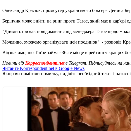
Олександр Красюк, промоутер українського боксера Дениса Бері
Берінчик може вийти на ринг проти Таґое, який має в кар'єрі од
"Днями отримав повідомлення від менеджера Таґое щодо можлив
Можливо, зможемо організувати цей поєдинок", - розповів Кра
Відзначимо, що Таґое займає 36-те місце в рейтингу кращих бок
Новини від
Корреспондент.net
в Telegram. Підписуйтесь на на
Читайте Korrespondent.net в Google News
Якщо ви помітили помилку, виділіть необхідний текст і натисніт