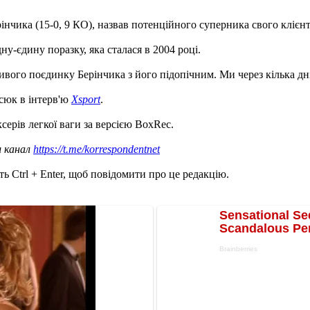
нчика (15-0, 9 КО), назвав потенційного суперника свого клієнт
ну-єдину поразку, яка сталася в 2004 році.
ого поєдинку Берінчика з його підопічним. Ми через кілька дні
сюк в інтерв'ю
Xsport
.
серів легкої ваги за версією BoxRec.
ш канал
https://t.me/korrespondentnet
ь Ctrl + Enter, щоб повідомити про це редакцію.