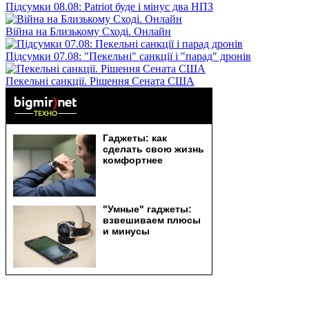
Підсумки 08.08: Patriot буде і мінус два НПЗ
Війна на Близькому Сході. Онлайн
Підсумки 07.08: "Пекельні" санкції і "парад" дронів
Пекельні санкції. Рішення Сената США