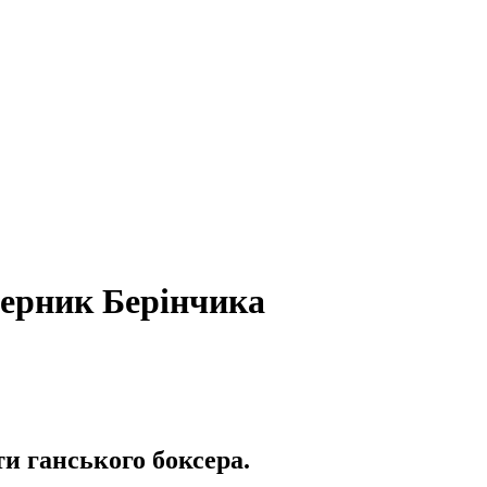
перник Берінчика
и ганського боксера.