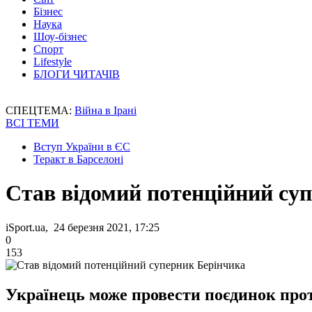
Бізнес
Наука
Шоу-бізнес
Спорт
Lifestyle
БЛОГИ ЧИТАЧІВ
СПЕЦТЕМА:
Війна в Ірані
ВСІ ТЕМИ
Вступ України в ЄС
Теракт в Барселоні
Став відомий потенційний су
iSport.ua, 24 березня 2021, 17:25
0
153
Українець може провести поєдинок прот