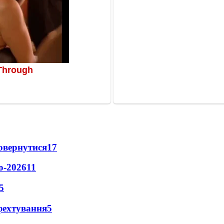
повернутися
17
о-2026
11
5
фехтування
5