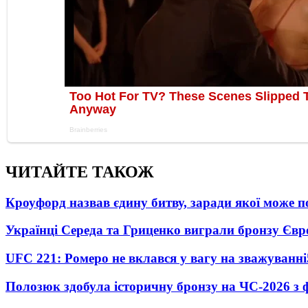
ЧИТАЙТЕ ТАКОЖ
Кроуфорд назвав єдину битву, заради якої може 
Українці Середа та Гриценко виграли бронзу Євр
UFC 221: Ромеро не вклався у вагу на зважуванні
Полозюк здобула історичну бронзу на ЧС-2026 з 