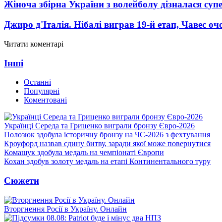
Жіноча збірна України з волейболу дізналася суп
Джиро д'Італія. Нібалі виграв 19-й етап, Чавес о
Читати коментарі
Інші
Останні
Популярні
Коментовані
Українці Середа та Гриценко виграли бронзу Євро-2026
Полозюк здобула історичну бронзу на ЧС-2026 з фехтування
Кроуфорд назвав єдину битву, заради якої може повернутися
Комащук здобула медаль на чемпіонаті Європи
Кохан здобув золоту медаль на етапі Континентального туру
Сюжети
Вторгнення Росії в Україну. Онлайн