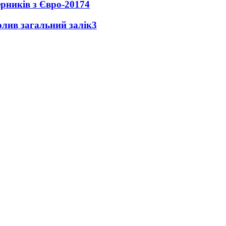
ерників з Євро-2017
4
чолив загальний залік
3