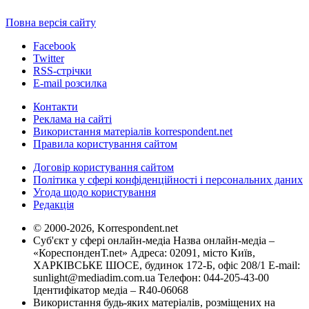
Повна версія сайту
Facebook
Twitter
RSS-стрічки
E-mail розсилка
Контакти
Реклама на сайті
Використання матеріалів korrespondent.net
Правила користування сайтом
Договір користування сайтом
Політика у сфері конфіденційності і персональних даних
Угода щодо користування
Редакція
© 2000-2026, Korrespondent.net
Суб'єкт у сфері онлайн-медіа Назва онлайн-медіа –
«КореспонденТ.net» Адреса: 02091, місто Київ,
ХАРКІВСЬКЕ ШОСЕ, будинок 172-Б, офіс 208/1 E-mail:
sunlight@mediadim.com.ua
Телефон: 044-205-43-00
Ідентифікатор медіа – R40-06068
Використання будь-яких матеріалів, розміщених на