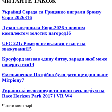
ЧИТАЙТЕ ТАКОЖ
Українці Середа та Гриценко виграли бронзу
Євро-2026
316
Лузан завершила Євро-2026 з повним
комплектом золотих нагород
16
UFC 221: Ромеро не вклався у вагу на
зважуванні
15
Кроуфорд назвав єдину битву, заради якої може
повернутися
14
Ємельяненко: Потрібно було дати ще один шанс
Мітріону
7
Українські велосипедисти взяли весь подіум на
Race Horizon Park 2017 і VR W
4
Читати коментарі