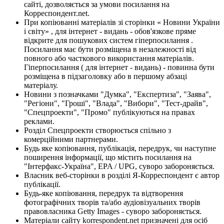
сайті, дозволяється за умови посилання на
Корреспондент.net.
При копіюванні матеріалів зі сторінки « Новини України
і світу» , для інтернет - видань - обов'язкове пряме
відкрите для пошукових систем гіперпосилання .
Посилання має бути розміщена в незалежності від
повного або часткового використання матеріалів.
Гіперпосилання ( для інтернет - видань) - повинна бути
розміщена в підзаголовку або в першому абзаці
матеріалу.
Новини з позначками "Думка", "Експертиза", "Заява",
"Регіони", "Гроші", "Влада", "Вибори", "Тест-драйв",
"Спецпроекти", "Промо" публікуються на правах
реклами.
Розділ Спецпроекти створюється спільно з
комерційними партнерами.
Будь яке копіювання, публікація, передрук, чи наступне
поширення інформації, що містить посилання на
"Інтерфакс-Україна", EPA / UPG, суворо забороняється.
Власник веб-сторінки в розділі Я-Корреспондент є автор
публікації.
Будь-яке копіювання, передрук та відтворення
фотографічних творів та/або аудіовізуальних творів
правовласника Getty Images - суворо забороняється.
Матеріали сайту korrespondent.net призначені для осіб