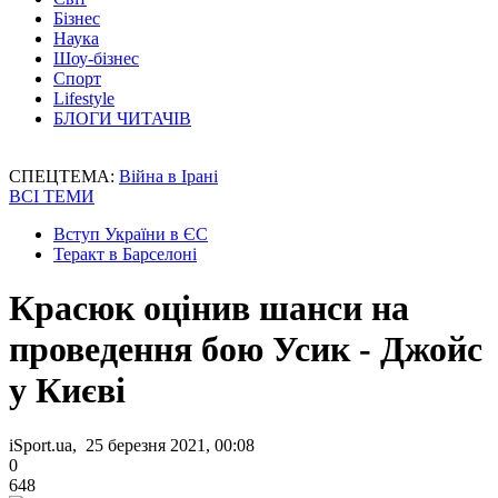
Бізнес
Наука
Шоу-бізнес
Спорт
Lifestyle
БЛОГИ ЧИТАЧІВ
СПЕЦТЕМА:
Війна в Ірані
ВСІ ТЕМИ
Вступ України в ЄС
Теракт в Барселоні
Красюк оцінив шанси на
проведення бою Усик - Джойс
у Києві
iSport.ua, 25 березня 2021, 00:08
0
648