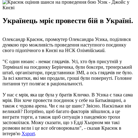
Українець мріє провести бій в Україні.
Олександр Красюк, промоутер Олександра Усика, поділився
думкою про можливість проведення наступного поєдинку
свого підопічного в Києві на НСК
Олімпійський.
"Є один нюанс - немає глядачів. Усі, хто був присутній у
Терміналі на поєдинку Берінчика, були боксери, тренерський
штаб, організатори, представники ЗМІ, а ось глядачів не було.
За всі квитки, які ми продали, гроші були повернуті. Головне
питання тут полягає в раціональності.
У нас є мрія, яка ще була у братів Кличко. В Усика є така сама
мрія. Він хоче провести поєдинок у себе на Батьківщині, а
також є чудова арена. Чи є на це шанс? Звісно. Наскільки він
великий? Потрібно, щоб багато факторів зійшлися, а це
виграти торги, а також щоб ситуація з пандемією трохи
заспокоїлася. Можу сказати, що з Едді Хьорном ми такі
розмови вели і це все обговорювали", - сказав Красюк в
інтерв'ю
Xsport
.