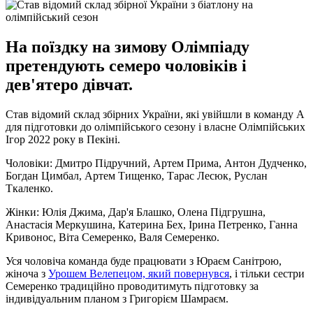
На поїздку на зимову Олімпіаду
претендують семеро чоловіків і
дев'ятеро дівчат.
Став відомий склад збірних України, які увійшли в команду А
для підготовки до олімпійського сезону і власне Олімпійських
Ігор 2022 року в Пекіні.
Чоловіки: Дмитро Підручний, Артем Прима, Антон Дудченко,
Богдан Цимбал, Артем Тищенко, Тарас Лесюк, Руслан
Ткаленко.
Жінки: Юлія Джима, Дар'я Блашко, Олена Підгрушна,
Анастасія Меркушина, Катерина Бех, Ірина Петренко, Ганна
Кривонос, Віта Семеренко, Валя Семеренко.
Уся чоловіча команда буде працювати з Юраєм Санітрою,
жіноча з
Урошем Велепецом, який повернувся
, і тільки сестри
Семеренко традиційно проводитимуть підготовку за
індивідуальним планом з Григорієм Шамраєм.