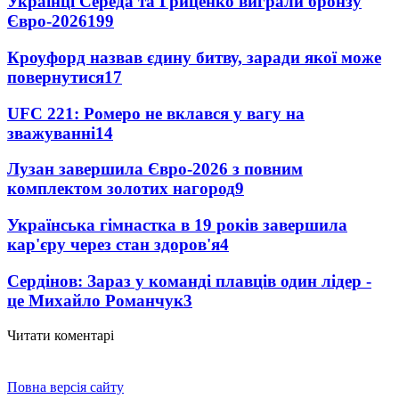
Українці Середа та Гриценко виграли бронзу
Євро-2026
199
Кроуфорд назвав єдину битву, заради якої може
повернутися
17
UFC 221: Ромеро не вклався у вагу на
зважуванні
14
Лузан завершила Євро-2026 з повним
комплектом золотих нагород
9
Українська гімнастка в 19 років завершила
кар'єру через стан здоров'я
4
Сердінов: Зараз у команді плавців один лідер -
це Михайло Романчук
3
Читати коментарі
Повна версія сайту