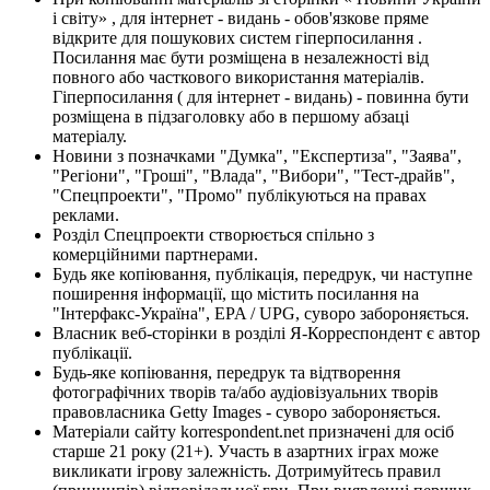
і світу» , для інтернет - видань - обов'язкове пряме
відкрите для пошукових систем гіперпосилання .
Посилання має бути розміщена в незалежності від
повного або часткового використання матеріалів.
Гіперпосилання ( для інтернет - видань) - повинна бути
розміщена в підзаголовку або в першому абзаці
матеріалу.
Новини з позначками "Думка", "Експертиза", "Заява",
"Регіони", "Гроші", "Влада", "Вибори", "Тест-драйв",
"Спецпроекти", "Промо" публікуються на правах
реклами.
Розділ Спецпроекти створюється спільно з
комерційними партнерами.
Будь яке копіювання, публікація, передрук, чи наступне
поширення інформації, що містить посилання на
"Інтерфакс-Україна", EPA / UPG, суворо забороняється.
Власник веб-сторінки в розділі Я-Корреспондент є автор
публікації.
Будь-яке копіювання, передрук та відтворення
фотографічних творів та/або аудіовізуальних творів
правовласника Getty Images - суворо забороняється.
Матеріали сайту korrespondent.net призначені для осіб
старше 21 року (21+). Участь в азартних іграх може
викликати ігрову залежність. Дотримуйтесь правил