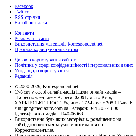
Facebook
Twitter
RSS-стрічки
E-mail розсилка
Контакти
Реклама на сайті
Використання матеріалів korrespondent.net
Правила користування сайтом
Договір користування сайтом
Політика у сфері конфіденційності і персональних даних
Угода щодо користування
Редакція
© 2000-2026, Korrespondent.net
Суб'єкт у сфері онлайн-медіа Назва онлайн-медіа –
«КореспонденТ.net» Адреса: 02091, місто Київ,
ХАРКІВСЬКЕ ШОСЕ, будинок 172-Б, офіс 208/1 E-mail:
sunlight@mediadim.com.ua
Телефон: 044-205-43-00
Ідентифікатор медіа – R40-06068
Використання будь-яких матеріалів, розміщених на
сайті, дозволяється за умови посилання на
Корреспондент.net.
При копіюванні матеріалів зі сторінки « Новини України