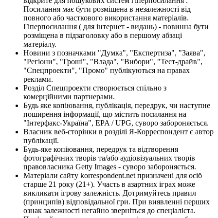
відкрите для пошукових систем гіперпосилання .
Посилання має бути розміщена в незалежності від
повного або часткового використання матеріалів.
Гіперпосилання ( для інтернет - видань) - повинна бути
розміщена в підзаголовку або в першому абзаці
матеріалу.
Новини з позначками "Думка", "Експертиза", "Заява",
"Регіони", "Гроші", "Влада", "Вибори", "Тест-драйв",
"Спецпроекти", "Промо" публікуються на правах
реклами.
Розділ Спецпроекти створюється спільно з
комерційними партнерами.
Будь яке копіювання, публікація, передрук, чи наступне
поширення інформації, що містить посилання на
"Інтерфакс-Україна", EPA / UPG, суворо забороняється.
Власник веб-сторінки в розділі Я-Корреспондент є автор
публікації.
Будь-яке копіювання, передрук та відтворення
фотографічних творів та/або аудіовізуальних творів
правовласника Getty Images - суворо забороняється.
Матеріали сайту korrespondent.net призначені для осіб
старше 21 року (21+). Участь в азартних іграх може
викликати ігрову залежність. Дотримуйтесь правил
(принципів) відповідальної гри. При виявленні перших
ознак залежності негайно зверніться до спеціаліста.