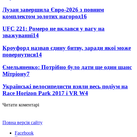
Лузан завершила Євро-2026 з повним
комплектом золотих нагород
16
UFC 221: Ромеро не вклався у вагу на
зважуванні
14
Кроуфорд назвав єдину битву, заради якої може
повернутися
14
Ємельяненко: Потрібно було дати ще один шанс
Мітріону
7
Українські велосипедисти взяли весь подіум на
Race Horizon Park 2017 і VR W
4
Читати коментарі
Повна версія сайту
Facebook