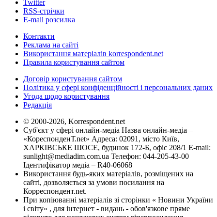
Twitter
RSS-стрічки
E-mail розсилка
Контакти
Реклама на сайті
Використання матеріалів korrespondent.net
Правила користування сайтом
Договір користування сайтом
Політика у сфері конфіденційності і персональних даних
Угода щодо користування
Редакція
© 2000-2026, Korrespondent.net
Суб'єкт у сфері онлайн-медіа Назва онлайн-медіа –
«КореспонденТ.net» Адреса: 02091, місто Київ,
ХАРКІВСЬКЕ ШОСЕ, будинок 172-Б, офіс 208/1 E-mail:
sunlight@mediadim.com.ua
Телефон: 044-205-43-00
Ідентифікатор медіа – R40-06068
Використання будь-яких матеріалів, розміщених на
сайті, дозволяється за умови посилання на
Корреспондент.net.
При копіюванні матеріалів зі сторінки « Новини України
і світу» , для інтернет - видань - обов'язкове пряме