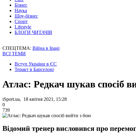
Бізнес
Наука
Шоу-бізнес
Спорт
Lifestyle
БЛОГИ ЧИТАЧІВ
СПЕЦТЕМА:
Війна в Ірані
ВСІ ТЕМИ
Вступ України в ЄС
Теракт в Барселоні
Атлас: Редкач шукав спосіб в
iSport.ua, 18 квітня 2021, 15:28
0
739
Відомий тренер висловився про перемог