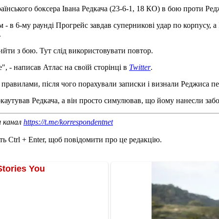
їнського боксера Івана Редкача (23-6-1, 18 КО) в бою проти Ред
 в 6-му раунді Прогрейс завдав суперникові удар по корпусу, а 
.
ийти з бою. Тут слід використовувати повтор.
", - написав Атлас на своїй сторінці в
Twitter
.
 правилами, після чого порахували записки і визнали Реджиса пе
каутував Редкача, а він просто симулював, що йому нанесли заб
ш канал
https://t.me/korrespondentnet
ь Ctrl + Enter, щоб повідомити про це редакцію.