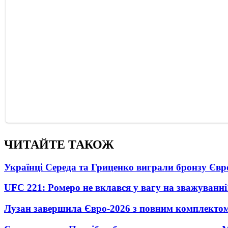
ЧИТАЙТЕ ТАКОЖ
Українці Середа та Гриценко виграли бронзу Євр
UFC 221: Ромеро не вклався у вагу на зважуванні
Лузан завершила Євро-2026 з повним комплектом