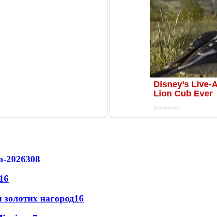
о-2026
308
16
 золотих нагород
16