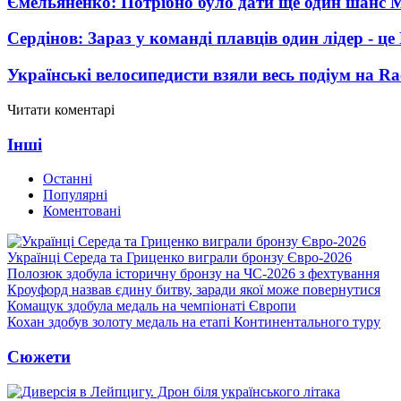
Ємельяненко: Потрібно було дати ще один шанс 
Сердінов: Зараз у команді плавців один лідер - 
Українські велосипедисти взяли весь подіум на Ra
Читати коментарі
Інші
Останні
Популярні
Коментовані
Українці Середа та Гриценко виграли бронзу Євро-2026
Полозюк здобула історичну бронзу на ЧС-2026 з фехтування
Кроуфорд назвав єдину битву, заради якої може повернутися
Комащук здобула медаль на чемпіонаті Європи
Кохан здобув золоту медаль на етапі Континентального туру
Сюжети