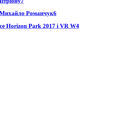
Мітріону
7
це Михайло Романчук
6
ce Horizon Park 2017 і VR W
4