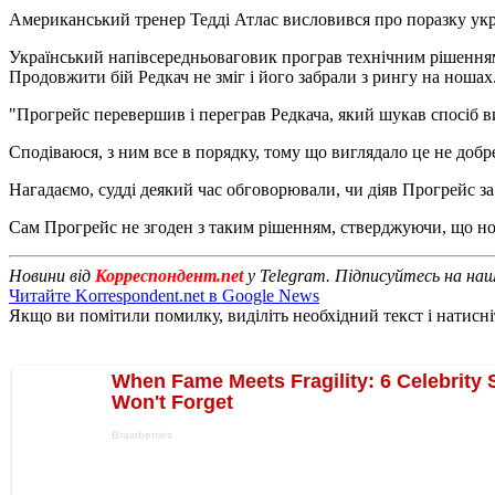
Американський тренер Тедді Атлас висловився про поразку укра
Український напівсередньоваговик програв технічним рішенням -
Продовжити бій Редкач не зміг і його забрали з рингу на ношах
"Прогрейс перевершив і переграв Редкача, який шукав спосіб в
Сподіваюся, з ним все в порядку, тому що виглядало це не добре
Нагадаємо, судді деякий час обговорювали, чи діяв Прогрейс за
Сам Прогрейс не згоден з таким рішенням, стверджуючи, що но
Новини від
Корреспондент.net
у Telegram. Підписуйтесь на на
Читайте Korrespondent.net в Google News
Якщо ви помітили помилку, виділіть необхідний текст і натисніт