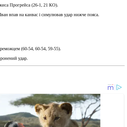
жиса Прогрейса (26-1, 21 КО).
Іван впав на канвас і симулював удар нижче пояса.
реможцем (60-54, 60-54, 59-55).
оронений удар.