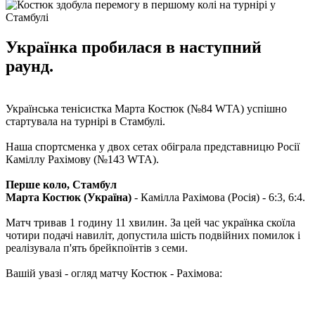
Українка пробилася в наступний
раунд.
Українська тенісистка Марта Костюк (№84 WTA) успішно
стартувала на турнірі в Стамбулі.
Наша спортсменка у двох сетах обіграла представницю Росії
Каміллу Рахімову (№143 WTA).
Перше коло, Стамбул
Марта Костюк (Україна)
- Камілла Рахімова (Росія) - 6:3, 6:4.
Матч тривав 1 годину 11 хвилин. За цей час українка скоїла
чотири подачі навиліт, допустила шість подвійних помилок і
реалізувала п'ять брейкпоїнтів з семи.
Вашій увазі - огляд матчу Костюк - Рахімова: