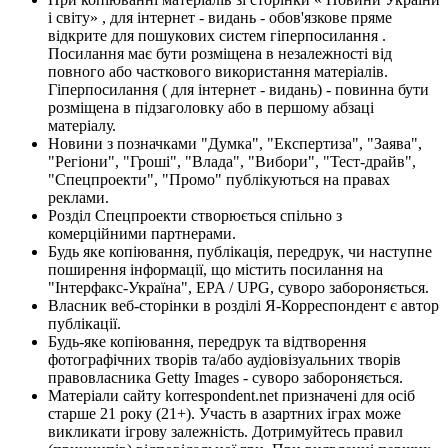
і світу» , для інтернет - видань - обов'язкове пряме
відкрите для пошукових систем гіперпосилання .
Посилання має бути розміщена в незалежності від
повного або часткового використання матеріалів.
Гіперпосилання ( для інтернет - видань) - повинна бути
розміщена в підзаголовку або в першому абзаці
матеріалу.
Новини з позначками "Думка", "Експертиза", "Заява",
"Регіони", "Гроші", "Влада", "Вибори", "Тест-драйв",
"Спецпроекти", "Промо" публікуються на правах
реклами.
Розділ Спецпроекти створюється спільно з
комерційними партнерами.
Будь яке копіювання, публікація, передрук, чи наступне
поширення інформації, що містить посилання на
"Інтерфакс-Україна", EPA / UPG, суворо забороняється.
Власник веб-сторінки в розділі Я-Корреспондент є автор
публікації.
Будь-яке копіювання, передрук та відтворення
фотографічних творів та/або аудіовізуальних творів
правовласника Getty Images - суворо забороняється.
Матеріали сайту korrespondent.net призначені для осіб
старше 21 року (21+). Участь в азартних іграх може
викликати ігрову залежність. Дотримуйтесь правил