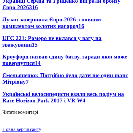
Українці Середа та Гриценко виграли бронзу
Євро-2026
316
Лузан завершила Євро-2026 з повним
комплектом золотих нагород
16
UFC 221: Ромеро не вклався у вагу на
зважуванні
15
Кроуфорд назвав єдину битву, заради якої може
повернутися
14
Ємельяненко: Потрібно було дати ще один шанс
Мітріону
7
Українські велосипедисти взяли весь подіум на
Race Horizon Park 2017 і VR W
4
Читати коментарі
Повна версія сайту