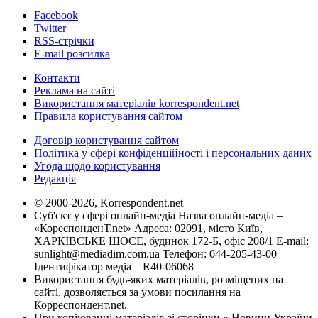
Facebook
Twitter
RSS-стрічки
E-mail розсилка
Контакти
Реклама на сайті
Використання матеріалів korrespondent.net
Правила користування сайтом
Договір користування сайтом
Політика у сфері конфіденційності і персональних даних
Угода щодо користування
Редакція
© 2000-2026, Korrespondent.net
Суб'єкт у сфері онлайн-медіа Назва онлайн-медіа –
«КореспонденТ.net» Адреса: 02091, місто Київ,
ХАРКІВСЬКЕ ШОСЕ, будинок 172-Б, офіс 208/1 E-mail:
sunlight@mediadim.com.ua
Телефон: 044-205-43-00
Ідентифікатор медіа – R40-06068
Використання будь-яких матеріалів, розміщених на
сайті, дозволяється за умови посилання на
Корреспондент.net.
При копіюванні матеріалів зі сторінки « Новини України