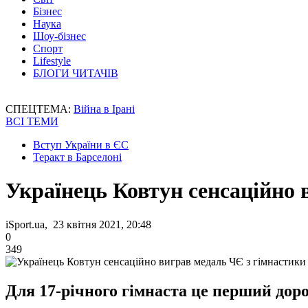
Бізнес
Наука
Шоу-бізнес
Спорт
Lifestyle
БЛОГИ ЧИТАЧІВ
СПЕЦТЕМА:
Війна в Ірані
ВСІ ТЕМИ
Вступ України в ЄС
Теракт в Барселоні
Українець Ковтун сенсаційно 
iSport.ua, 23 квітня 2021, 20:48
0
349
Для 17-річного гімнаста це перший дор