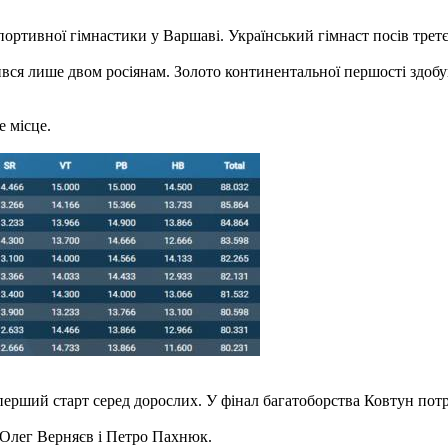
портивної гімнастики у Варшаві. Український гімнаст посів третє 
вся лише двом росіянам. Золото континентальної першості здобув
 місце.
перший старт серед дорослих. У фінал багатоборства Ковтун потра
 Олег Верняєв і Петро Пахнюк.