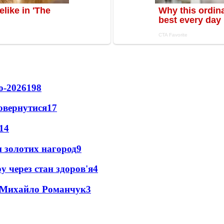
о-2026
198
повернутися
17
14
 золотих нагород
9
у через стан здоров'я
4
це Михайло Романчук
3