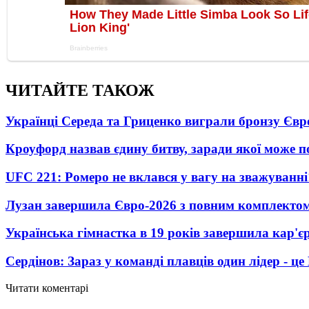
ЧИТАЙТЕ ТАКОЖ
Українці Середа та Гриценко виграли бронзу Євр
Кроуфорд назвав єдину битву, заради якої може 
UFC 221: Ромеро не вклався у вагу на зважуванні
Лузан завершила Євро-2026 з повним комплектом
Українська гімнастка в 19 років завершила кар'єр
Сердінов: Зараз у команді плавців один лідер - 
Читати коментарі