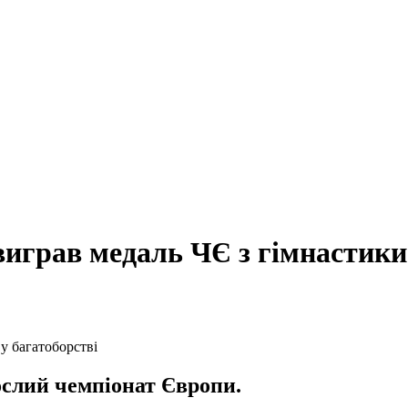
виграв медаль ЧЄ з гімнастики
ослий чемпіонат Європи.