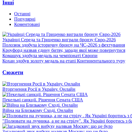
Інші
Останні
Популярні
Коментовані
Українці Середа та Гриценко виграли бронзу Євро-2026
Полозюк здобула історичну бронзу на ЧС-2026 з фехтування
Кроуфорд назвав єдину битву, заради якої може повернутися
Комащук здобула медаль на чемпіонаті Європи
Кохан здобув золоту медаль на етапі Континентального туру
Сюжети
Вторгнення Росії в Україну. Онлайн
Пекельні санкції. Рішення Сената США
Війна на Близькому Сході. Онлайн
"Полювати на лучника, а не на стрілу". Як Україні боротись з 
Загадковий звук вибуху налякав Москву: що це було