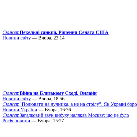
Сюжет
Пекельні санкції. Рішення Сената США
Новини світу
— Вчора, 23:14
Сюжет
Війна на Близькому Сході. Онлайн
Новини світу
— Вчора, 18:56
Сюжет
"Полювати на лучника, а не на стрілу". Як Україні бор
Новини України
— Вчора, 16:36
Сюжет
Загадковий звук вибуху налякав Москву: що це було
Росія новини
— Вчора, 15:27