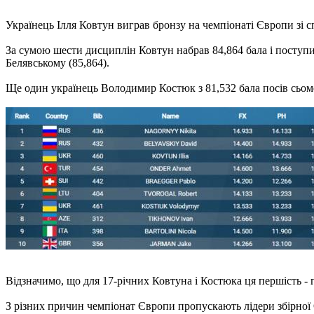
Українець Ілля Ковтун виграв бронзу на чемпіонаті Європи зі с
За сумою шести дисциплін Ковтун набрав 84,864 бала і поступи
Белявському (85,864).
Ще один українець Володимир Костюк з 81,532 бала посів сьоме
Відзначимо, що для 17-річних Ковтуна і Костюка ця першість - 
З різних причин чемпіонат Європи пропускають лідери збірної