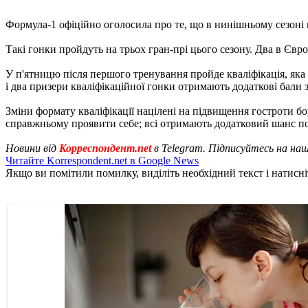
Формула-1 офіційно оголосила про те, що в нинішньому сезоні
Такі гонки пройдуть на трьох гран-прі цього сезону. Два в Євро
У п'ятницю після першого тренування пройде кваліфікація, яка 
і два призери кваліфікаційної гонки отримають додаткові бали з
Зміни формату кваліфікації націлені на підвищення гостроти б
справжньому проявити себе; всі отримають додатковий шанс по
Новини від
Корреспондент.net
в Telegram. Підписуйтесь на на
Читайте Korrespondent.net в Google News
Якщо ви помітили помилку, виділіть необхідний текст і натисніт