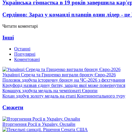
Українська гімнастка в 19 років завершила кар'єр
Сердінов: Зараз у команді плавців один лідер - 
Читати коментарі
Інші
Останні
Популярні
Коментовані
Українці Середа та Гриценко виграли бронзу Євро-2026
Полозюк здобула історичну бронзу на ЧС-2026 з фехтування
Кроуфорд назвав єдину битву, заради якої може повернутися
Комащук здобула медаль на чемпіонаті Європи
Кохан здобув золоту медаль на етапі Континентального туру
Сюжети
Вторгнення Росії в Україну. Онлайн