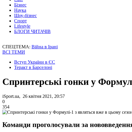
Бізнес
Наука
Шоу-бізнес
Спорт
Lifestyle
БЛОГИ ЧИТАЧІВ
СПЕЦТЕМА:
Війна в Ірані
ВСІ ТЕМИ
Вступ України в ЄС
Теракт в Барселоні
Спринтерські гонки у Формулі
iSport.ua, 26 квітня 2021, 20:57
0
354
Команди проголосували за нововведенн