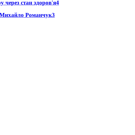
у через стан здоров'я
4
це Михайло Романчук
3