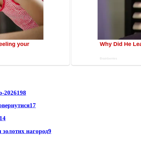
о-2026
198
повернутися
17
14
 золотих нагород
9