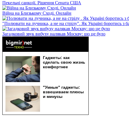
Пекельні санкції. Рішення Сената США
Війна на Близькому Сході. Онлайн
"Полювати на лучника, а не на стрілу". Як Україні боротись з 
Загадковий звук вибуху налякав Москву: що це було