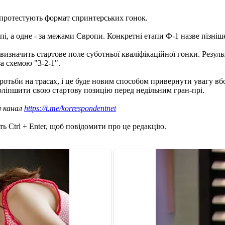
 протестують формат спринтерських гонок.
пі, а одне - за межами Європи. Конкретні етапи Ф-1 назве пізніш
визначить стартове поле суботньої кваліфікаційної гонки. Резул
а схемою "3-2-1".
оротьби на трасах, і це буде новим способом привернути увагу в
ліпшити свою стартову позицію перед недільним гран-прі.
ш канал
https://t.me/korrespondentnet
ь Ctrl + Enter, щоб повідомити про це редакцію.