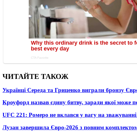
ЧИТАЙТЕ ТАКОЖ
Українці Середа та Гриценко виграли бронзу Євр
Кроуфорд назвав єдину битву, заради якої може 
UFC 221: Ромеро не вклався у вагу на зважуванні
Лузан завершила Євро-2026 з повним комплектом