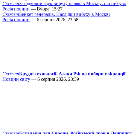
Сюжет
Загадковий звук вибуху налякав Москву: що це було
Росія новини
— Вчора, 15:27
Сюжет
Бенкет генералів. Наслідки вибуху в Москві
Росія новини
— 6 серпня 2026, 23:58
Сюжет
Брудні технології. Атаки РФ на вибори у Франції
Новини світу
— 6 серпня 2026, 23:39
Сюжет
Ескалація для Європи. Російський дрон в Лейпцигу