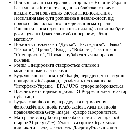
При копіюванні матеріалів зі сторінки « Новини України
і світу» , для інтернет - видань - обов'язкове пряме
відкрите для пошукових систем гіперпосилання .
Посилання має бути розміщена в незалежності від
повного або часткового використання матеріалів.
Гіперпосилання ( для інтернет - видань) - повинна бути
розміщена в підзаголовку або в першому абзаці
матеріалу.
Новини з позначками "Думка", "Експертиза", "Заява",
"Регіони", "Гроші", "Влада", "Вибори", "Тест-драйв",
"Спецпроекти", "Промо" публікуються на правах
реклами.
Розділ Спецпроекти створюється спільно з
комерційними партнерами.
Будь яке копіювання, публікація, передрук, чи наступне
поширення інформації, що містить посилання на
"Інтерфакс-Україна", EPA / UPG, суворо забороняється.
Власник веб-сторінки в розділі Я-Корреспондент є автор
публікації.
Будь-яке копіювання, передрук та відтворення
фотографічних творів та/або аудіовізуальних творів
правовласника Getty Images - суворо забороняється.
Матеріали сайту korrespondent.net призначені для осіб
старше 21 року (21+). Участь в азартних іграх може
викликати ігрову залежність. Дотримуйтесь правил