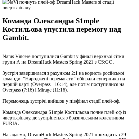
Команда Олександра S1mple
Костильова упустила перемогу над
Gambit.
Natus Vincere поступилися Gambit у фіналі верхньої сітки
групи А на DreamHack Masters Spring 2021 з CS:GO.
Зустріч завершилася з рахунком 2:1 на користь російської
команди. "Народжені перемагати" обіграли суперника на
першій карті (Overpass - 16:14), але потім поступилися на
Overpass (7:16) і Mirage (11:16).
Переможець зустрічі вийшов у півфінал стадії плей-оф.
Команда Олександра S1mple Костильова почне плей-оф із
чвертьфіналу, де зустрінеться з бразильським колективом
FURIA.
Нагадаємо, DreamHack Masters Spring 2021 проходить з 29