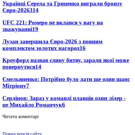
Українці Середа та Гриценко виграли бронзу
Євро-2026
314
UFC 221: Ромеро не вклався у вагу на
зважуванні
19
Лузан завершила Євро-2026 з повним
комплектом золотих нагород
16
Кроуфорд назвав єдину битву, заради якої може
повернутися
14
Ємельяненко: Потрібно було дати ще один шанс
Мітріону
7
Сердінов: Зараз у команді плавців один лідер -
це Михайло Романчук
6
Читати коментарі
Повна версія сайту