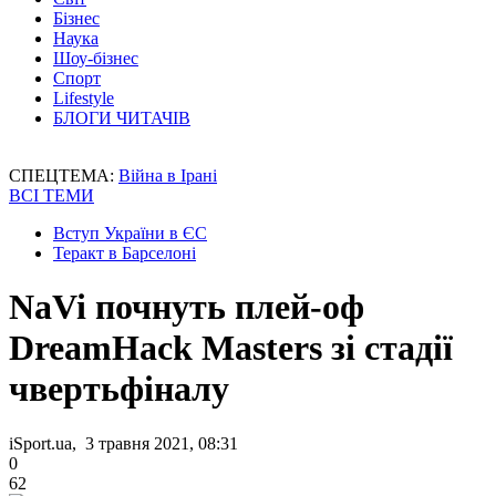
Бізнес
Наука
Шоу-бізнес
Спорт
Lifestyle
БЛОГИ ЧИТАЧІВ
СПЕЦТЕМА:
Війна в Ірані
ВСІ ТЕМИ
Вступ України в ЄС
Теракт в Барселоні
NaVi почнуть плей-оф
DreamHack Masters зі стадії
чвертьфіналу
iSport.ua, 3 травня 2021, 08:31
0
62