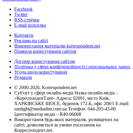
Facebook
Twitter
RSS-стрічки
E-mail розсилка
Контакти
Реклама на сайті
Використання матеріалів korrespondent.net
Правила користування сайтом
Договір користування сайтом
Політика у сфері конфіденційності і персональних даних
Угода щодо користування
Редакція
© 2000-2026, Korrespondent.net
Суб'єкт у сфері онлайн-медіа Назва онлайн-медіа –
«КореспонденТ.net» Адреса: 02091, місто Київ,
ХАРКІВСЬКЕ ШОСЕ, будинок 172-Б, офіс 208/1 E-mail:
sunlight@mediadim.com.ua
Телефон: 044-205-43-00
Ідентифікатор медіа – R40-06068
Використання будь-яких матеріалів, розміщених на
сайті, дозволяється за умови посилання на
Корреспондент.net.