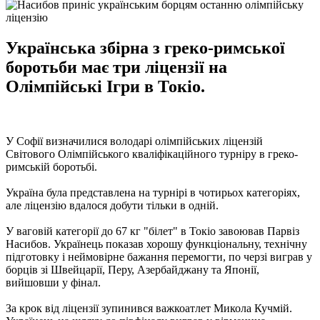
Українська збірна з греко-римської
боротьби має три ліцензії на
Олімпійські Ігри в Токіо.
У Софії визначилися володарі олімпійських ліцензій
Світового Олімпійського кваліфікаційного турніру в греко-
римській боротьбі.
Україна була представлена ​​на турнірі в чотирьох категоріях,
але ліцензію вдалося добути тільки в одній.
У ваговій категорії до 67 кг "білет" в Токіо завоював Парвіз
Насибов. Українець показав хорошу функціональну, технічну
підготовку і неймовірне бажання перемогти, по черзі виграв у
борців зі Швейцарії, Перу, Азербайджану та Японії,
вийшовши у фінал.
За крок від ліцензії зупинився важкоатлет Микола Кучмій.