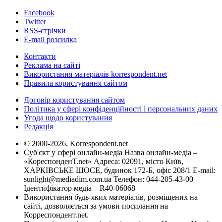
Facebook
Twitter
RSS-стрічки
E-mail розсилка
Контакти
Реклама на сайті
Використання матеріалів korrespondent.net
Правила користування сайтом
Договір користування сайтом
Політика у сфері конфіденційності і персональних даних
Угода щодо користування
Редакція
© 2000-2026, Korrespondent.net
Суб'єкт у сфері онлайн-медіа Назва онлайн-медіа –
«КореспонденТ.net» Адреса: 02091, місто Київ,
ХАРКІВСЬКЕ ШОСЕ, будинок 172-Б, офіс 208/1 E-mail:
sunlight@mediadim.com.ua
Телефон: 044-205-43-00
Ідентифікатор медіа – R40-06068
Використання будь-яких матеріалів, розміщених на
сайті, дозволяється за умови посилання на
Корреспондент.net.