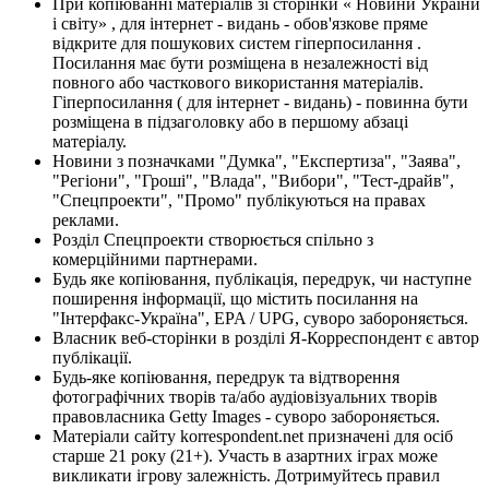
При копіюванні матеріалів зі сторінки « Новини України
і світу» , для інтернет - видань - обов'язкове пряме
відкрите для пошукових систем гіперпосилання .
Посилання має бути розміщена в незалежності від
повного або часткового використання матеріалів.
Гіперпосилання ( для інтернет - видань) - повинна бути
розміщена в підзаголовку або в першому абзаці
матеріалу.
Новини з позначками "Думка", "Експертиза", "Заява",
"Регіони", "Гроші", "Влада", "Вибори", "Тест-драйв",
"Спецпроекти", "Промо" публікуються на правах
реклами.
Розділ Спецпроекти створюється спільно з
комерційними партнерами.
Будь яке копіювання, публікація, передрук, чи наступне
поширення інформації, що містить посилання на
"Інтерфакс-Україна", EPA / UPG, суворо забороняється.
Власник веб-сторінки в розділі Я-Корреспондент є автор
публікації.
Будь-яке копіювання, передрук та відтворення
фотографічних творів та/або аудіовізуальних творів
правовласника Getty Images - суворо забороняється.
Матеріали сайту korrespondent.net призначені для осіб
старше 21 року (21+). Участь в азартних іграх може
викликати ігрову залежність. Дотримуйтесь правил