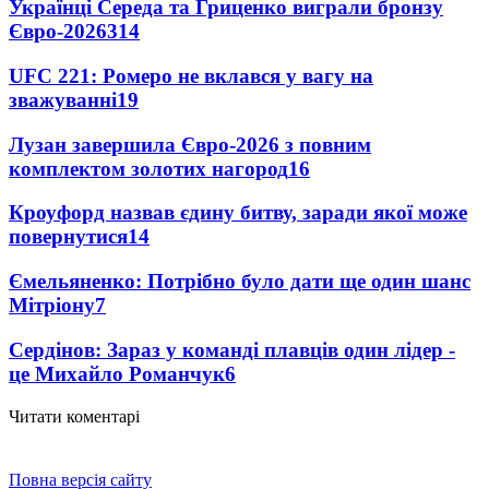
Українці Середа та Гриценко виграли бронзу
Євро-2026
314
UFC 221: Ромеро не вклався у вагу на
зважуванні
19
Лузан завершила Євро-2026 з повним
комплектом золотих нагород
16
Кроуфорд назвав єдину битву, заради якої може
повернутися
14
Ємельяненко: Потрібно було дати ще один шанс
Мітріону
7
Сердінов: Зараз у команді плавців один лідер -
це Михайло Романчук
6
Читати коментарі
Повна версія сайту