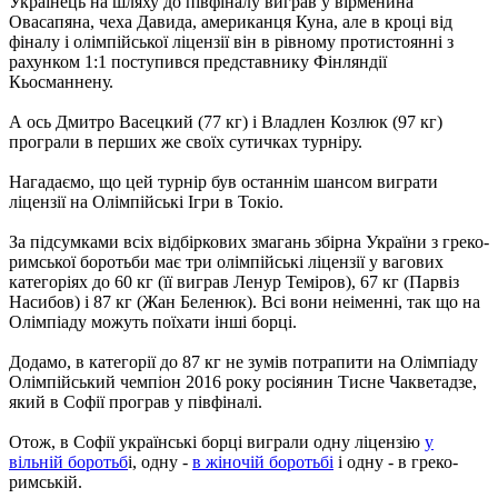
Українець на шляху до півфіналу виграв у вірменина
Овасапяна, чеха Давида, американця Куна, але в кроці від
фіналу і олімпійської ліцензії він в рівному протистоянні з
рахунком 1:1 поступився представнику Фінляндії
Кьосманнену.
А ось Дмитро Васецкий (77 кг) і Владлен Козлюк (97 кг)
програли в перших же своїх сутичках турніру.
Нагадаємо, що цей турнір був останнім шансом виграти
ліцензії на Олімпійські Ігри в Токіо.
За підсумками всіх відбіркових змагань збірна України з греко-
римської боротьби має три олімпійські ліцензії у вагових
категоріях до 60 кг (її виграв Ленур Теміров), 67 кг (Парвіз
Насибов) і 87 кг (Жан Беленюк). Всі вони неіменні, так що на
Олімпіаду можуть поїхати інші борці.
Додамо, в категорії до 87 кг не зумів потрапити на Олімпіаду
Олімпійський чемпіон 2016 року росіянин Тисне Чакветадзе,
який в Софії програв у півфіналі.
Отож, в Софії українські борці виграли одну ліцензію
у
вільній боротьб
і, одну -
в жіночій боротьбі
і одну - в греко-
римській.