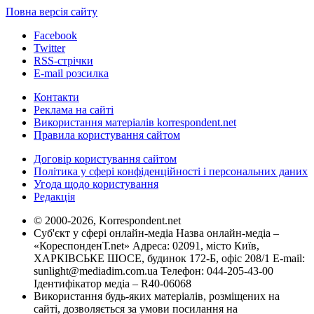
Повна версія сайту
Facebook
Twitter
RSS-стрічки
E-mail розсилка
Контакти
Реклама на сайті
Використання матеріалів korrespondent.net
Правила користування сайтом
Договір користування сайтом
Політика у сфері конфіденційності і персональних даних
Угода щодо користування
Редакція
© 2000-2026, Korrespondent.net
Суб'єкт у сфері онлайн-медіа Назва онлайн-медіа –
«КореспонденТ.net» Адреса: 02091, місто Київ,
ХАРКІВСЬКЕ ШОСЕ, будинок 172-Б, офіс 208/1 E-mail:
sunlight@mediadim.com.ua
Телефон: 044-205-43-00
Ідентифікатор медіа – R40-06068
Використання будь-яких матеріалів, розміщених на
сайті, дозволяється за умови посилання на