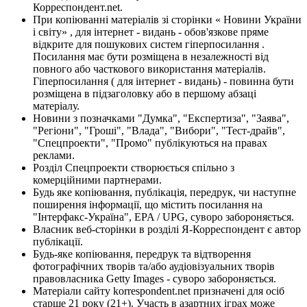
Корреспондент.net.
При копіюванні матеріалів зі сторінки « Новини України
і світу» , для інтернет - видань - обов'язкове пряме
відкрите для пошукових систем гіперпосилання .
Посилання має бути розміщена в незалежності від
повного або часткового використання матеріалів.
Гіперпосилання ( для інтернет - видань) - повинна бути
розміщена в підзаголовку або в першому абзаці
матеріалу.
Новини з позначками "Думка", "Експертиза", "Заява",
"Регіони", "Гроші", "Влада", "Вибори", "Тест-драйв",
"Спецпроекти", "Промо" публікуються на правах
реклами.
Розділ Спецпроекти створюється спільно з
комерційними партнерами.
Будь яке копіювання, публікація, передрук, чи наступне
поширення інформації, що містить посилання на
"Інтерфакс-Україна", EPA / UPG, суворо забороняється.
Власник веб-сторінки в розділі Я-Корреспондент є автор
публікації.
Будь-яке копіювання, передрук та відтворення
фотографічних творів та/або аудіовізуальних творів
правовласника Getty Images - суворо забороняється.
Матеріали сайту korrespondent.net призначені для осіб
старше 21 року (21+). Участь в азартних іграх може