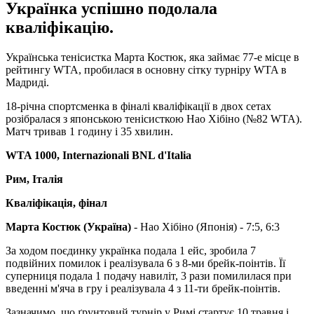
Українка успішно подолала
кваліфікацію.
Українська тенісистка Марта Костюк, яка займає 77-е місце в
рейтингу WTA, пробилася в основну сітку турніру WTA в
Мадриді.
18-річна спортсменка в фіналі кваліфікації в двох сетах
розібралася з японською тенісисткою Нао Хібіно (№82 ​​WTA).
Матч тривав 1 годину і 35 хвилин.
WTA 1000, Internazionali BNL d'Italia
Рим, Італія
Кваліфікація, фінал
Марта Костюк (Україна)
- Нао Хібіно (Японія) - 7:5, 6:3
За ходом поєдинку українка подала 1 ейс, зробила 7
подвійних помилок і реалізувала 6 з 8-ми брейк-поінтів. Її
суперниця подала 1 подачу навиліт, 3 рази помилилася при
введенні м'яча в гру і реалізувала 4 з 11-ти брейк-поінтів.
Зазначимо, що ґрунтовий турнір у Римі стартує 10 травня і