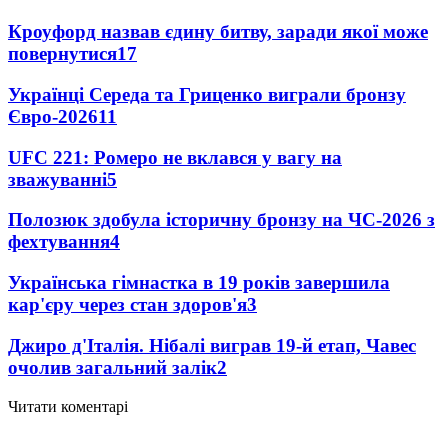
Кроуфорд назвав єдину битву, заради якої може
повернутися
17
Українці Середа та Гриценко виграли бронзу
Євро-2026
11
UFC 221: Ромеро не вклався у вагу на
зважуванні
5
Полозюк здобула історичну бронзу на ЧС-2026 з
фехтування
4
Українська гімнастка в 19 років завершила
кар'єру через стан здоров'я
3
Джиро д'Італія. Нібалі виграв 19-й етап, Чавес
очолив загальний залік
2
Читати коментарі