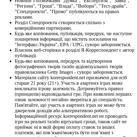
Новини з позначками "Думка", "Експертиза", "Заява",
"Регіони", "Гроші", "Влада", "Вибори", "Тест-драйв",
"Спецпроекти", "Промо" публікуються на правах
реклами.
Розділ Спецпроекти створюється спільно з
комерційними партнерами.
Будь яке копіювання, публікація, передрук, чи наступне
поширення інформації, що містить посилання на
"Інтерфакс-Україна", EPA / UPG, суворо забороняється.
Власник веб-сторінки в розділі Я-Корреспондент є автор
публікації.
Будь-яке копіювання, передрук та відтворення
фотографічних творів та/або аудіовізуальних творів
правовласника Getty Images - суворо забороняється.
Матеріали сайту korrespondent.net призначені для осіб
старше 21 року (21+). Участь в азартних іграх може
викликати ігрову залежність. Дотримуйтесь правил
(принципів) відповідальної гри. При виявленні перших
ознак залежності негайно зверніться до спеціаліста.
Пам'ятайте, що участь в азартних іграх не може бути
джерелом доходів або альтернативою роботі.
Інформаційний ресурс korrespondent.net не проводить
ігри на реальні та/або віртуальні гроші, також сайт не
приймає ні в якій формі оплату ставок та інших
платежів, які пов’язані/можуть бути пов’язані з