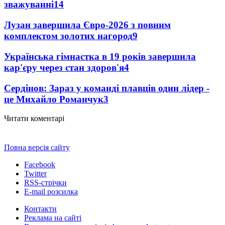
зважуванні
14
Лузан завершила Євро-2026 з повним
комплектом золотих нагород
9
Українська гімнастка в 19 років завершила
кар'єру через стан здоров'я
4
Сердінов: Зараз у команді плавців один лідер -
це Михайло Романчук
3
Читати коментарі
Повна версія сайту
Facebook
Twitter
RSS-стрічки
E-mail розсилка
Контакти
Реклама на сайті