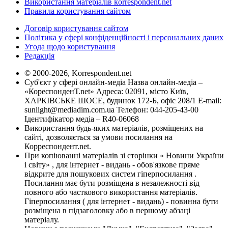
Використання матеріалів korrespondent.net
Правила користування сайтом
Договір користування сайтом
Політика у сфері конфіденційності і персональних даних
Угода щодо користування
Редакція
© 2000-2026, Korrespondent.net
Суб'єкт у сфері онлайн-медіа Назва онлайн-медіа –
«КореспонденТ.net» Адреса: 02091, місто Київ,
ХАРКІВСЬКЕ ШОСЕ, будинок 172-Б, офіс 208/1 E-mail:
sunlight@mediadim.com.ua
Телефон: 044-205-43-00
Ідентифікатор медіа – R40-06068
Використання будь-яких матеріалів, розміщених на
сайті, дозволяється за умови посилання на
Корреспондент.net.
При копіюванні матеріалів зі сторінки « Новини України
і світу» , для інтернет - видань - обов'язкове пряме
відкрите для пошукових систем гіперпосилання .
Посилання має бути розміщена в незалежності від
повного або часткового використання матеріалів.
Гіперпосилання ( для інтернет - видань) - повинна бути
розміщена в підзаголовку або в першому абзаці
матеріалу.