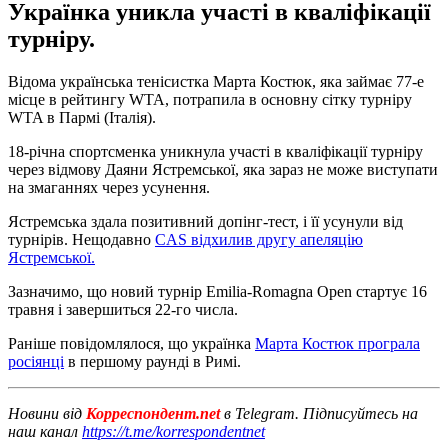
Українка уникла участі в кваліфікації
турніру.
Відома українська тенісистка Марта Костюк, яка займає 77-е
місце в рейтингу WTA, потрапила в основну сітку турніру
WTA в Пармі (Італія).
18-річна спортсменка уникнула участі в кваліфікації турніру
через відмову Даяни Ястремської, яка зараз не може виступати
на змаганнях через усунення.
Ястремська здала позитивний допінг-тест, і її усунули від
турнірів. Нещодавно
CAS відхилив другу апеляцію
Ястремської.
Зазначимо, що новий турнір Emilia-Romagna Open стартує 16
травня і завершиться 22-го числа.
Раніше повідомлялося, що українка
Марта Костюк програла
росіянці
в першому раунді в Римі.
Новини від
Корреспондент.net
в Telegram. Підписуйтесь на
наш канал
https://t.me/korrespondentnet