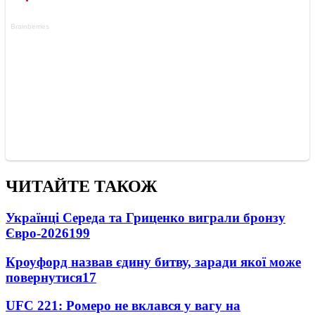
ЧИТАЙТЕ ТАКОЖ
Українці Середа та Гриценко виграли бронзу
Євро-2026
199
Кроуфорд назвав єдину битву, заради якої може
повернутися
17
UFC 221: Ромеро не вклався у вагу на