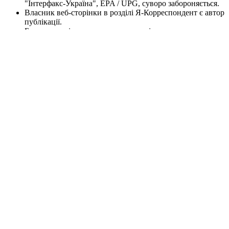
"Інтерфакс-Україна", EPA / UPG, суворо забороняється.
Власник веб-сторінки в розділі Я-Корреспондент є автор
публікації.
Будь-яке копіювання, передрук та відтворення
фотографічних творів та/або аудіовізуальних творів
правовласника Getty Images - суворо забороняється.
Матеріали сайту korrespondent.net призначені для осіб
старше 21 року (21+). Участь в азартних іграх може
викликати ігрову залежність. Дотримуйтесь правил
(принципів) відповідальної гри. При виявленні перших
ознак залежності негайно зверніться до спеціаліста.
Пам'ятайте, що участь в азартних іграх не може бути
джерелом доходів або альтернативою роботі.
Інформаційний ресурс korrespondent.net не проводить
ігри на реальні та/або віртуальні гроші, також сайт не
приймає ні в якій формі оплату ставок та інших
платежів, які пов’язані/можуть бути пов’язані з
азартними іграми, букмекерами чи тоталізаторами. Будь-
які матеріали на інформаційному ресурсі
korrespondent.net публікуються виключно в
інформаційних цілях.
X
Ошибка