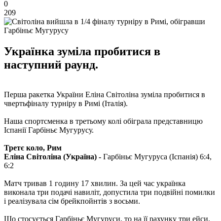
0
209
Українка зуміла пробитися в
наступний раунд.
Перша ракетка України Еліна Світоліна зуміла пробитися в
чвертьфіналу турніру в Римі (Італія).
Наша спортсменка в третьому колі обіграла представницю
Іспанії Гарбіньє Мугурусу.
Третє коло, Рим
Еліна Світоліна (Україна) -
Гарбіньє Мугуруса (Іспанія) 6:4,
6:2
Матч тривав 1 годину 17 хвилин. За цей час українка
виконала три подачі навиліт, допустила три подвійні помилки
і реалізувала сім брейкпойнтів з восьми.
Що стосується Гарбіньє Мугуруси, то на її рахунку три ейси,