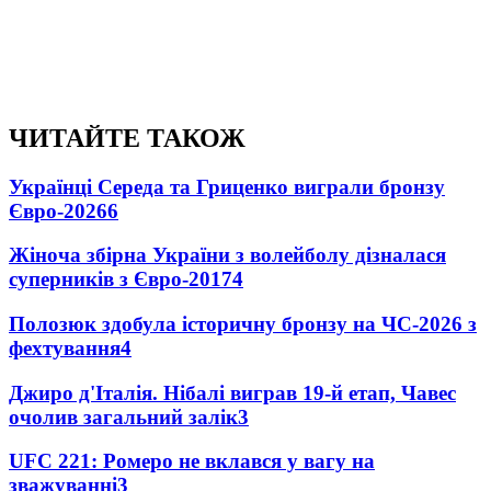
ЧИТАЙТЕ ТАКОЖ
Українці Середа та Гриценко виграли бронзу
Євро-2026
6
Жіноча збірна України з волейболу дізналася
суперників з Євро-2017
4
Полозюк здобула історичну бронзу на ЧС-2026 з
фехтування
4
Джиро д'Італія. Нібалі виграв 19-й етап, Чавес
очолив загальний залік
3
UFC 221: Ромеро не вклався у вагу на
зважуванні
3