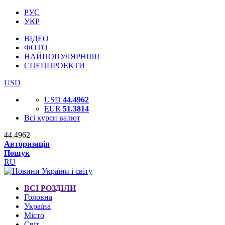
РУС
УКР
ВІДЕО
ФОТО
НАЙПОПУЛЯРНІШІ
СПЕЦПРОЕКТИ
USD
USD
44.4962
EUR
51.3814
Всі курси валют
44.4962
Авторизація
Пошук
RU
ВСІ РОЗДІЛИ
Головна
Україна
Місто
Світ