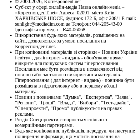
© 2000-2026, Korrespondent.net
Суб'єкт у сфері онлайн-медіа Назва онлайн-медіа –
«КореспонденТ.net» Адреса: 02091, місто Київ,
ХАРКІВСЬКЕ ШОСЕ, будинок 172-Б, офіс 208/1 E-mail:
sunlight@mediadim.com.ua
Телефон: 044-205-43-00
Ідентифікатор медіа – R40-06068
Використання будь-яких матеріалів, розміщених на
сайті, дозволяється за умови посилання на
Корреспондент.net.
При копіюванні матеріалів зі сторінки « Новини України
і світу» , для інтернет - видань - обов'язкове пряме
відкрите для пошукових систем гіперпосилання .
Посилання має бути розміщена в незалежності від
повного або часткового використання матеріалів.
Гіперпосилання ( для інтернет - видань) - повинна бути
розміщена в підзаголовку або в першому абзаці
матеріалу.
Новини з позначками "Думка", "Експертиза", "Заява",
"Регіони", "Гроші", "Влада", "Вибори", "Тест-драйв",
"Спецпроекти", "Промо" публікуються на правах
реклами.
Розділ Спецпроекти створюється спільно з
комерційними партнерами.
Будь яке копіювання, публікація, передрук, чи наступне
поширення інформації, що містить посилання на