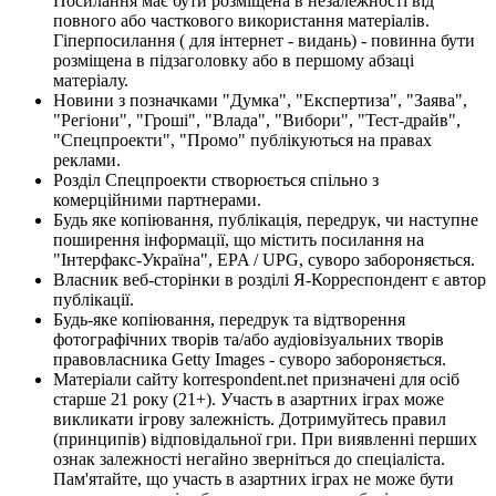
Посилання має бути розміщена в незалежності від
повного або часткового використання матеріалів.
Гіперпосилання ( для інтернет - видань) - повинна бути
розміщена в підзаголовку або в першому абзаці
матеріалу.
Новини з позначками "Думка", "Експертиза", "Заява",
"Регіони", "Гроші", "Влада", "Вибори", "Тест-драйв",
"Спецпроекти", "Промо" публікуються на правах
реклами.
Розділ Спецпроекти створюється спільно з
комерційними партнерами.
Будь яке копіювання, публікація, передрук, чи наступне
поширення інформації, що містить посилання на
"Інтерфакс-Україна", EPA / UPG, суворо забороняється.
Власник веб-сторінки в розділі Я-Корреспондент є автор
публікації.
Будь-яке копіювання, передрук та відтворення
фотографічних творів та/або аудіовізуальних творів
правовласника Getty Images - суворо забороняється.
Матеріали сайту korrespondent.net призначені для осіб
старше 21 року (21+). Участь в азартних іграх може
викликати ігрову залежність. Дотримуйтесь правил
(принципів) відповідальної гри. При виявленні перших
ознак залежності негайно зверніться до спеціаліста.
Пам'ятайте, що участь в азартних іграх не може бути