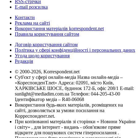
RSS-стрічки
E-mail розсилка
Контакти
Реклама на сайті
Використання матеріалів korrespondent.net
Правила користування сайтом
Договір користування сайтом
Політика у сфері конфіденційності і персональних даних
Угода щодо користування
Редакція
© 2000-2026, Korrespondent.net
Суб'єкт у сфері онлайн-медіа Назва онлайн-медіа –
«КореспонденТ.net» Адреса: 02091, місто Київ,
ХАРКІВСЬКЕ ШОСЕ, будинок 172-Б, офіс 208/1 E-mail:
sunlight@mediadim.com.ua
Телефон: 044-205-43-00
Ідентифікатор медіа – R40-06068
Використання будь-яких матеріалів, розміщених на
сайті, дозволяється за умови посилання на
Корреспондент.net.
При копіюванні матеріалів зі сторінки « Новини України
і світу» , для інтернет - видань - обов'язкове пряме
відкрите для пошукових систем гіперпосилання .