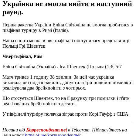
Українка не змогла вийти в наступний
раунд.
Перша ракетка України Еліна Світоліна не змогла пробитися в
півфінал турніру в Римі (Італія).
Наша спортсменка в чвертьфіналі поступилася представниці
Польщі Грі Швентек
Чвертьфінал, Рим
Еліна Світоліна (Україна) - Іга Швентек (Польща) 2:6, 5:7
Матч тривав 1 годину 38 хвилин. За цей час українка
виконала дві подачі навиліт, допустила три подвійні помилки і
реалізувала два брейкпоінти з чотирьох.
Що стосується Швентек, то на її рахунку три помилки і п'ять
реалізованих брейкпоінти з десяти.
У півфіналі турніру полячка зіграє проти Корі Гауфф з США.
Новини від
Корреспондент.net
в Telegram. Підписуйтесь на
наш канал
https://t.me/korrespondentnet