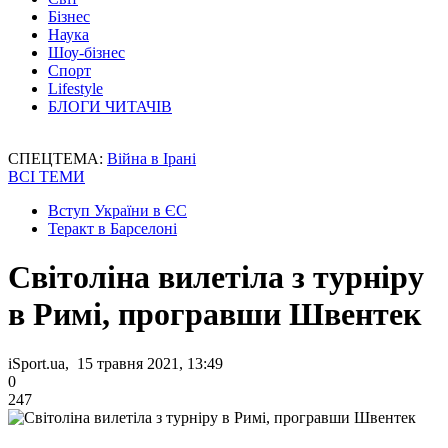
Бізнес
Наука
Шоу-бізнес
Спорт
Lifestyle
БЛОГИ ЧИТАЧІВ
СПЕЦТЕМА:
Війна в Ірані
ВСІ ТЕМИ
Вступ України в ЄС
Теракт в Барселоні
Світоліна вилетіла з турніру
в Римі, програвши Швентек
iSport.ua, 15 травня 2021, 13:49
0
247