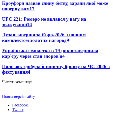
Кроуфорд назвав єдину битву, заради якої може
повернутися
17
UFC 221: Ромеро не вклався у вагу на
зважуванні
14
Лузан завершила Євро-2026 з повним
комплектом золотих нагород
9
Українська гімнастка в 19 років завершила
кар'єру через стан здоров'я
4
Полозюк здобула історичну бронзу на ЧС-2026 з
фехтування
4
Читати коментарі
Повна версія сайту
Facebook
Twitter