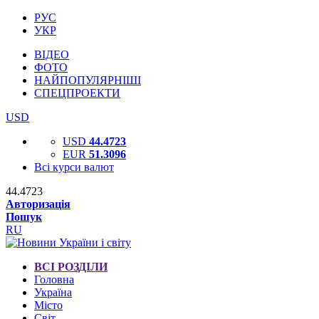
РУС
УКР
ВІДЕО
ФОТО
НАЙПОПУЛЯРНІШІ
СПЕЦПРОЕКТИ
USD
USD
44.4723
EUR
51.3096
Всі курси валют
44.4723
Авторизація
Пошук
RU
ВСІ РОЗДІЛИ
Головна
Україна
Місто
Світ