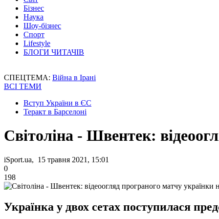
Бізнес
Наука
Шоу-бізнес
Спорт
Lifestyle
БЛОГИ ЧИТАЧІВ
СПЕЦТЕМА:
Війна в Ірані
ВСІ ТЕМИ
Вступ України в ЄС
Теракт в Барселоні
Світоліна - Швентек: відеоогл
iSport.ua, 15 травня 2021, 15:01
0
198
Українка у двох сетах поступилася пре