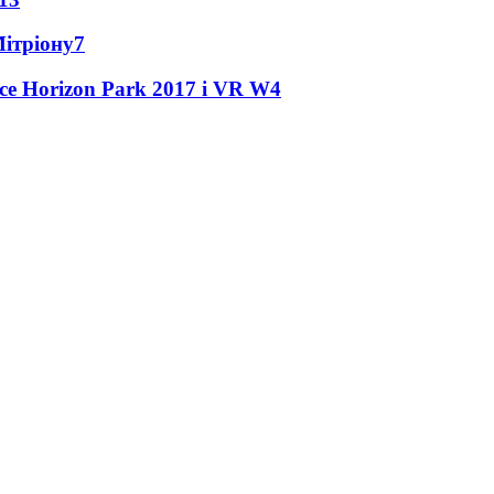
Мітріону
7
ce Horizon Park 2017 і VR W
4