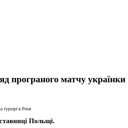
яд програного матчу українки 
дставниці Польщі.