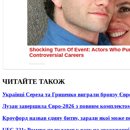
ЧИТАЙТЕ ТАКОЖ
Українці Середа та Гриценко виграли бронзу Євр
Лузан завершила Євро-2026 з повним комплектом
Кроуфорд назвав єдину битву, заради якої може 
UFC 221: Ромеро не вклався у вагу на зважуванні