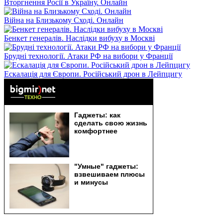
Вторгнення Росії в Україну. Онлайн
Війна на Близькому Сході. Онлайн
Бенкет генералів. Наслідки вибуху в Москві
Брудні технології. Атаки РФ на вибори у Франції
Ескалація для Європи. Російський дрон в Лейпцигу