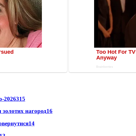
о-2026
315
 золотих нагород
16
повернутися
14
13