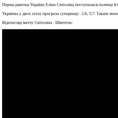
Перша ракетка України Еліна Світоліна поступилася полячці Ігі 
Українка у двох сетах програла суперниці - 2:6, 5:7. Таким чино
Відеоогляд матчу Світоліна - Швентек: