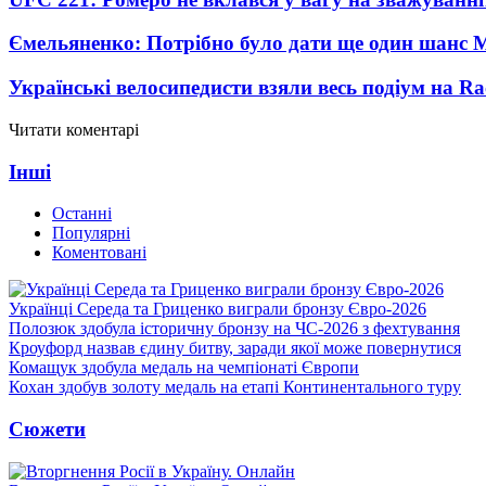
Ємельяненко: Потрібно було дати ще один шанс 
Українські велосипедисти взяли весь подіум на Ra
Читати коментарі
Інші
Останні
Популярні
Коментовані
Українці Середа та Гриценко виграли бронзу Євро-2026
Полозюк здобула історичну бронзу на ЧС-2026 з фехтування
Кроуфорд назвав єдину битву, заради якої може повернутися
Комащук здобула медаль на чемпіонаті Європи
Кохан здобув золоту медаль на етапі Континентального туру
Сюжети