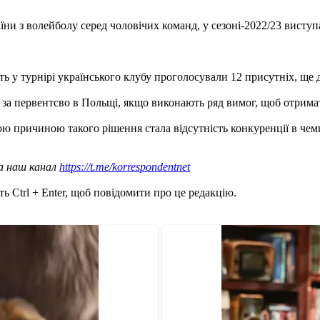
и з волейболу серед чоловічих команд, у сезоні-2022/23 виступ
асть у турнірі українського клубу проголосували 12 присутніх, ще
а первентсво в Польщі, якщо виконають ряд вимог, щоб отримат
ою причиною такого рішення стала відсутність конкуренції в чемп
а наш канал
https://t.me/korrespondentnet
ь Ctrl + Enter, щоб повідомити про це редакцію.