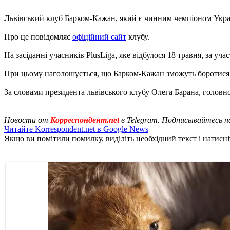
Львівський клуб Барком-Кажан, який є чинним чемпіоном Україн
Про це повідомляє
офіційний сайт
клубу.
На засіданні учасників PlusLiga, яке відбулося 18 травня, за уч
При цьому наголошується, що Барком-Кажан зможуть боротися з
За словами президента львівського клубу Олега Барана, головн
Новости от
Корреспондент.net
в Telegram. Подписывайтесь н
Читайте Korrespondent.net в Google News
Якщо ви помітили помилку, виділіть необхідний текст і натисніт