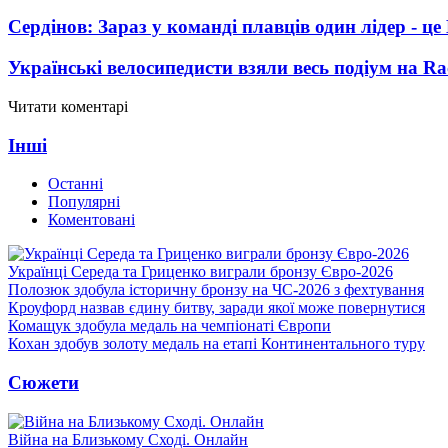
Сердінов: Зараз у команді плавців один лідер - 
Українські велосипедисти взяли весь подіум на Ra
Читати коментарі
Інші
Останні
Популярні
Коментовані
Українці Середа та Гриценко виграли бронзу Євро-2026
Полозюк здобула історичну бронзу на ЧС-2026 з фехтування
Кроуфорд назвав єдину битву, заради якої може повернутися
Комащук здобула медаль на чемпіонаті Європи
Кохан здобув золоту медаль на етапі Континентального туру
Сюжети
Війна на Близькому Сході. Онлайн