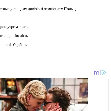
атиме у вищому дивізіоні чемпіонату Польщі.
 двоє утрималися.
и ліцензію ліги.
іонаті України.