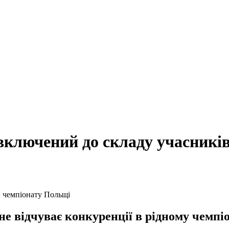
 включений до складу учасникі
е відчуває конкуренції в рідному чемпіо