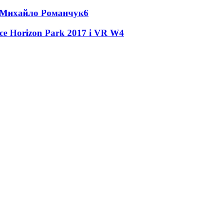
це Михайло Романчук
6
ce Horizon Park 2017 і VR W
4