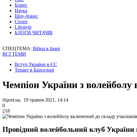
Бізнес
Наука
Шоу-бізнес
Спорт
Lifestyle
БЛОГИ ЧИТАЧІВ
СПЕЦТЕМА:
Війна в Ірані
ВСІ ТЕМИ
Вступ України в ЄС
Теракт в Барселоні
Чемпіон України з волейболу
iSport.ua, 19 травня 2021, 14:14
0
218
Провідний волейбольний клуб України н