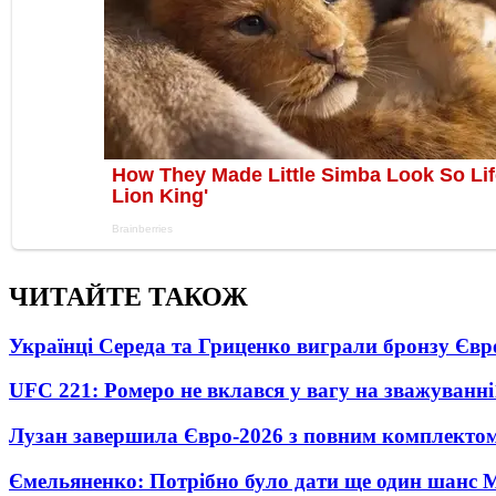
ЧИТАЙТЕ ТАКОЖ
Українці Середа та Гриценко виграли бронзу Євр
UFC 221: Ромеро не вклався у вагу на зважуванні
Лузан завершила Євро-2026 з повним комплектом
Ємельяненко: Потрібно було дати ще один шанс 