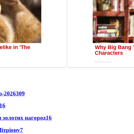
о-2026
309
16
 золотих нагород
16
Мітріону
7