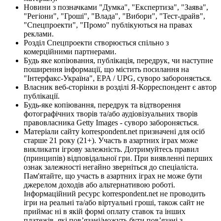
Новини з позначками "Думка", "Експертиза", "Заява",
"Регіони", "Гроші", "Влада", "Вибори", "Тест-драйв",
"Спецпроекти", "Промо" публікуються на правах
реклами.
Розділ Спецпроекти створюється спільно з
комерційними партнерами.
Будь яке копіювання, публікація, передрук, чи наступне
поширення інформації, що містить посилання на
"Інтерфакс-Україна", EPA / UPG, суворо забороняється.
Власник веб-сторінки в розділі Я-Корреспондент є автор
публікації.
Будь-яке копіювання, передрук та відтворення
фотографічних творів та/або аудіовізуальних творів
правовласника Getty Images - суворо забороняється.
Матеріали сайту korrespondent.net призначені для осіб
старше 21 року (21+). Участь в азартних іграх може
викликати ігрову залежність. Дотримуйтесь правил
(принципів) відповідальної гри. При виявленні перших
ознак залежності негайно зверніться до спеціаліста.
Пам'ятайте, що участь в азартних іграх не може бути
джерелом доходів або альтернативою роботі.
Інформаційний ресурс korrespondent.net не проводить
ігри на реальні та/або віртуальні гроші, також сайт не
приймає ні в якій формі оплату ставок та інших
платежів, які пов’язані/можуть бути пов’язані з