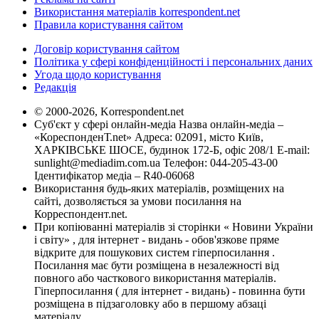
Використання матеріалів korrespondent.net
Правила користування сайтом
Договір користування сайтом
Політика у сфері конфіденційності і персональних даних
Угода щодо користування
Редакція
© 2000-2026, Korrespondent.net
Суб'єкт у сфері онлайн-медіа Назва онлайн-медіа –
«КореспонденТ.net» Адреса: 02091, місто Київ,
ХАРКІВСЬКЕ ШОСЕ, будинок 172-Б, офіс 208/1 E-mail:
sunlight@mediadim.com.ua
Телефон: 044-205-43-00
Ідентифікатор медіа – R40-06068
Використання будь-яких матеріалів, розміщених на
сайті, дозволяється за умови посилання на
Корреспондент.net.
При копіюванні матеріалів зі сторінки « Новини України
і світу» , для інтернет - видань - обов'язкове пряме
відкрите для пошукових систем гіперпосилання .
Посилання має бути розміщена в незалежності від
повного або часткового використання матеріалів.
Гіперпосилання ( для інтернет - видань) - повинна бути
розміщена в підзаголовку або в першому абзаці
матеріалу.