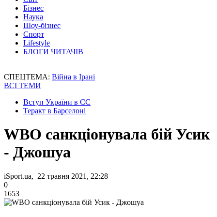
Бізнес
Наука
Шоу-бізнес
Спорт
Lifestyle
БЛОГИ ЧИТАЧІВ
СПЕЦТЕМА:
Війна в Ірані
ВСІ ТЕМИ
Вступ України в ЄС
Теракт в Барселоні
WBO санкціонувала бій Усик
- Джошуа
iSport.ua, 22 травня 2021, 22:28
0
1653