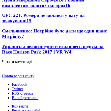
комплектом золотих нагород
16
UFC 221: Ромеро не вклався у вагу на
зважуванні
15
Ємельяненко: Потрібно було дати ще один шанс
Мітріону
7
Українські велосипедисти взяли весь подіум на
Race Horizon Park 2017 і VR W
4
Читати коментарі
Повна версія сайту
Facebook
Twitter
RSS-стрічки
E-mail розсилка
Контакти
Реклама на сайті