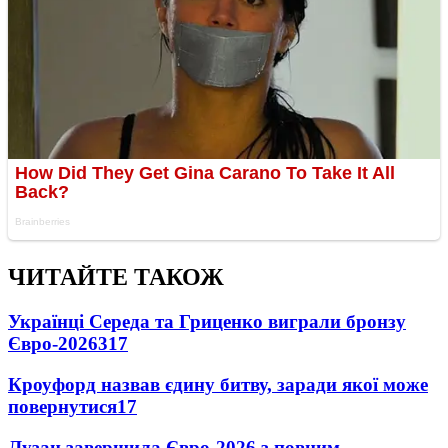
ЧИТАЙТЕ ТАКОЖ
Українці Середа та Гриценко виграли бронзу
Євро-2026
317
Кроуфорд назвав єдину битву, заради якої може
повернутися
17
Лузан завершила Євро-2026 з повним