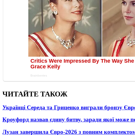
ЧИТАЙТЕ ТАКОЖ
Українці Середа та Гриценко виграли бронзу Євр
Кроуфорд назвав єдину битву, заради якої може 
Лузан завершила Євро-2026 з повним комплектом