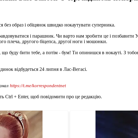
 без образ і обіцянок швидко нокаутувати суперника.
правдовуватися і парашник. Чи варто нам зробити це і позбавити
о плеча, другого біцепса, другої ноги і мошонки.
 що буду бити тебе, а потім - бум! Ти опинишся в нокауті. З тобо
єдинок відбудеться 24 липня в Лас-Вегасі.
канал
https://t.me/korrespondentnet
ь Ctrl + Enter, щоб повідомити про це редакцію.