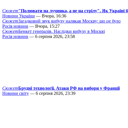
Сюжет
"Полювати на лучника, а не на стрілу". Як Україні 
Новини України
— Вчора, 16:36
Сюжет
Загадковий звук вибуху налякав Москву: що це було
Росія новини
— Вчора, 15:27
Сюжет
Бенкет генералів. Наслідки вибуху в Москві
Росія новини
— 6 серпня 2026, 23:58
Сюжет
Брудні технології. Атаки РФ на вибори у Франції
Новини світу
— 6 серпня 2026, 23:39