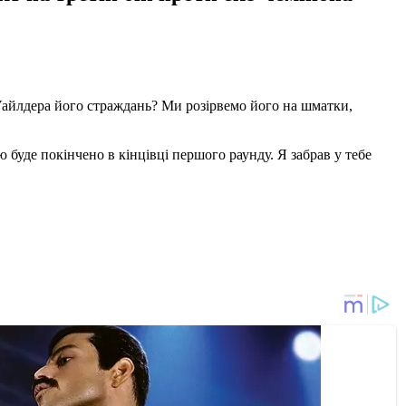
 Уайлдера його страждань? Ми розірвемо його на шматки,
ю буде покінчено в кінцівці першого раунду. Я забрав у тебе