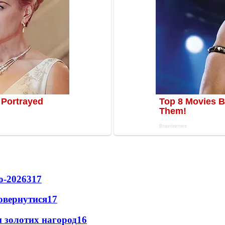
о-2026
317
повернутися
17
 золотих нагород
16