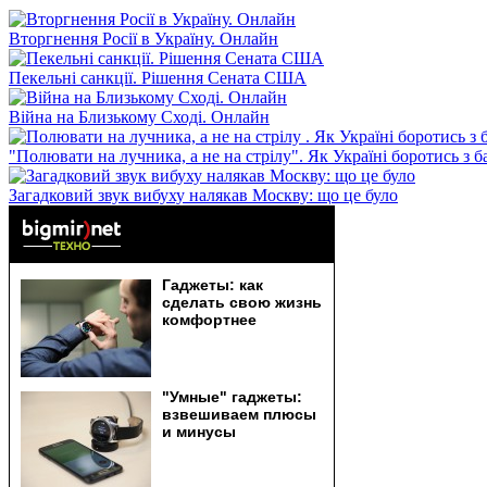
Вторгнення Росії в Україну. Онлайн
Пекельні санкції. Рішення Сената США
Війна на Близькому Сході. Онлайн
"Полювати на лучника, а не на стрілу". Як Україні боротись з 
Загадковий звук вибуху налякав Москву: що це було