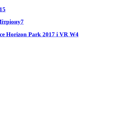
15
Мітріону
7
ce Horizon Park 2017 і VR W
4