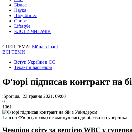
Бізнес
Наука
Шоу-бізнес
Спорт
Lifestyle
БЛОГИ ЧИТАЧІВ
СПЕЦТЕМА:
Війна в Ірані
ВСІ ТЕМИ
Вступ України в ЄС
Теракт в Барселоні
Ф'юрі підписав контракт на б
iSport.ua, 23 травня 2021, 09:00
0
1061
Тайсон Ф'юрі (справа) не оминув нагоди образити суперника
Чемпіон світу за версією WBC у суперва