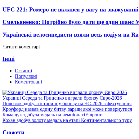
UFC 221: Ромеро не вклався у вагу на зважуванні
Ємельяненко: Потрібно було дати ще один шанс 
Українські велосипедисти взяли весь подіум на Ra
Читати коментарі
Інші
Останні
Популярні
Коментовані
Українці Середа та Гриценко виграли бронзу Євро-2026
Полозюк здобула історичну бронзу на ЧС-2026 з фехтування
Кроуфорд назвав єдину битву, заради якої може повернутися
Комащук здобула медаль на чемпіонаті Європи
Кохан здобув золоту медаль на етапі Континентального туру
Сюжети