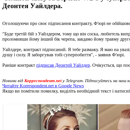
Деонтея Уайлдера.
Оголошуючи про своє підписання контракту, Ф'юрі не обійшовся
"Буде третій бій з Уайлдером, тому що він соска, любитель ви
проломивши йому інший бік черепа, завдамо йому травму другог
Уайлдере, контракт підписаний. Я тебе размажу. Я маю на увазі,
душу і силу. Я заборгував тобі суперпобиття", - заявив Ф'юрі.
Раніше контракт
підписав Деонтей Уайлдер
. Очікується, що по
Новини від
Корреспондент.net
у Telegram. Підписуйтесь на наш 
Читайте Korrespondent.net в Google News
Якщо ви помітили помилку, виділіть необхідний текст і натисніт