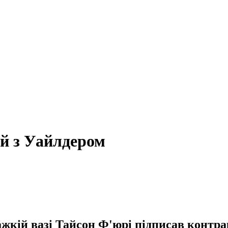
ій з Уайлдером
жкій вазі Тайсон Ф'юрі підписав контрак