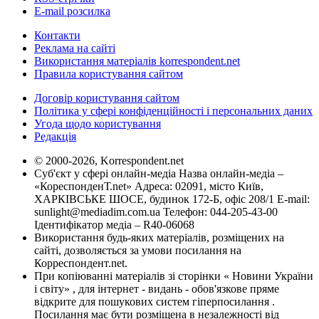
E-mail розсилка
Контакти
Реклама на сайті
Використання матеріалів korrespondent.net
Правила користування сайтом
Договір користування сайтом
Політика у сфері конфіденційності і персональних даних
Угода щодо користування
Редакція
© 2000-2026, Korrespondent.net
Суб'єкт у сфері онлайн-медіа Назва онлайн-медіа –
«КореспонденТ.net» Адреса: 02091, місто Київ,
ХАРКІВСЬКЕ ШОСЕ, будинок 172-Б, офіс 208/1 E-mail:
sunlight@mediadim.com.ua
Телефон: 044-205-43-00
Ідентифікатор медіа – R40-06068
Використання будь-яких матеріалів, розміщених на
сайті, дозволяється за умови посилання на
Корреспондент.net.
При копіюванні матеріалів зі сторінки « Новини України
і світу» , для інтернет - видань - обов'язкове пряме
відкрите для пошукових систем гіперпосилання .
Посилання має бути розміщена в незалежності від