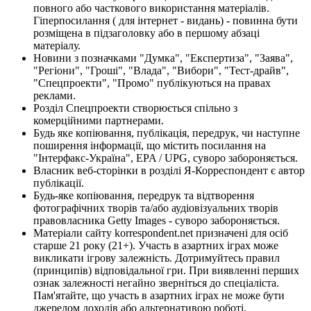
повного або часткового використання матеріалів.
Гіперпосилання ( для інтернет - видань) - повинна бути
розміщена в підзаголовку або в першому абзаці
матеріалу.
Новини з позначками "Думка", "Експертиза", "Заява",
"Регіони", "Гроші", "Влада", "Вибори", "Тест-драйв",
"Спецпроекти", "Промо" публікуються на правах
реклами.
Розділ Спецпроекти створюється спільно з
комерційними партнерами.
Будь яке копіювання, публікація, передрук, чи наступне
поширення інформації, що містить посилання на
"Інтерфакс-Україна", EPA / UPG, суворо забороняється.
Власник веб-сторінки в розділі Я-Корреспондент є автор
публікації.
Будь-яке копіювання, передрук та відтворення
фотографічних творів та/або аудіовізуальних творів
правовласника Getty Images - суворо забороняється.
Матеріали сайту korrespondent.net призначені для осіб
старше 21 року (21+). Участь в азартних іграх може
викликати ігрову залежність. Дотримуйтесь правил
(принципів) відповідальної гри. При виявленні перших
ознак залежності негайно зверніться до спеціаліста.
Пам'ятайте, що участь в азартних іграх не може бути
джерелом доходів або альтернативою роботі.