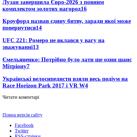
Лузан завершила Євро-2026 з повним
комплектом золотих нагород
16
Кроуфорд назвав єдину битву, заради якої може
повернутися
14
UFC 221: Ромеро не вклався у вагу на
зважуванні
13
Ємельяненко: Потрібно було дати ще один шанс
Мітріону
7
Українські велосипедисти взяли весь подіум на
Race Horizon Park 2017 і VR W
4
Читати коментарі
Повна версія сайту
Facebook
Twitter
RSS-стрічки