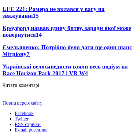
UFC 221: Ромеро не вклався у вагу на
зважуванні
15
Кроуфорд назвав єдину битву, заради якої може
повернутися
14
Ємельяненко: Потрібно було дати ще один шанс
Мітріону
7
Українські велосипедисти взяли весь подіум на
Race Horizon Park 2017 і VR W
4
Читати коментарі
Повна версія сайту
Facebook
Twitter
RSS-стрічки
E-mail розсилка