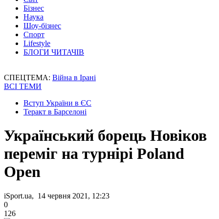
Бізнес
Наука
Шоу-бізнес
Спорт
Lifestyle
БЛОГИ ЧИТАЧІВ
СПЕЦТЕМА:
Війна в Ірані
ВСІ ТЕМИ
Вступ України в ЄС
Теракт в Барселоні
Український борець Новіков
переміг на турнірі Poland
Open
iSport.ua, 14 червня 2021, 12:23
0
126