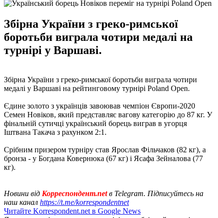
Збірна України з греко-римської
боротьби виграла чотири медалі на
турнірі у Варшаві.
Збірна України з греко-римської боротьби виграла чотири
медалі у Варшаві на рейтинговому турнірі Poland Open.
Єдине золото з українців завоював чемпіон Європи-2020
Семен Новіков, який представляє вагову категорію до 87 кг. У
фінальній сутичці український борець виграв в угорця
Іштвана Такача з рахунком 2:1.
Срібним призером турніру став Ярослав Фільчаков (82 кг), а
бронза - у Богдана Ковернюка (67 кг) і Ясафа Зейналова (77
кг).
Новини від
Корреспондент.net
в Telegram. Підписуйтесь на
наш канал
https://t.me/korrespondentnet
Читайте Korrespondent.net в Google News