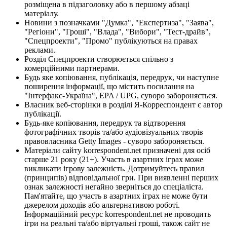
розміщена в підзаголовку або в першому абзаці
матеріалу.
Новини з позначками "Думка", "Експертиза", "Заява",
"Регіони", "Гроші", "Влада", "Вибори", "Тест-драйв",
"Спецпроекти", "Промо" публікуються на правах
реклами.
Розділ Спецпроекти створюється спільно з
комерційними партнерами.
Будь яке копіювання, публікація, передрук, чи наступне
поширення інформації, що містить посилання на
"Інтерфакс-Україна", EPA / UPG, суворо забороняється.
Власник веб-сторінки в розділі Я-Корреспондент є автор
публікації.
Будь-яке копіювання, передрук та відтворення
фотографічних творів та/або аудіовізуальних творів
правовласника Getty Images - суворо забороняється.
Матеріали сайту korrespondent.net призначені для осіб
старше 21 року (21+). Участь в азартних іграх може
викликати ігрову залежність. Дотримуйтесь правил
(принципів) відповідальної гри. При виявленні перших
ознак залежності негайно зверніться до спеціаліста.
Пам'ятайте, що участь в азартних іграх не може бути
джерелом доходів або альтернативою роботі.
Інформаційний ресурс korrespondent.net не проводить
ігри на реальні та/або віртуальні гроші, також сайт не