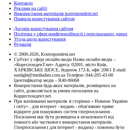
Контакти
Реклама на сайті
Використання матеріалів korrespondent.net
Правила користування сайтом
Договір користування сайтом
Політика у сфері конфіденційності і персональних даних
Угода щодо користування
Редакція
© 2000-2026, Korrespondent.net
Суб'єкт у сфері онлайн-медіа Назва онлайн-медіа –
«КореспонденТ.net» Адреса: 02091, місто Київ,
ХАРКІВСЬКЕ ШОСЕ, будинок 172-Б, офіс 208/1 E-mail:
sunlight@mediadim.com.ua
Телефон: 044-205-43-00
Ідентифікатор медіа – R40-06068
Використання будь-яких матеріалів, розміщених на
сайті, дозволяється за умови посилання на
Корреспондент.net.
При копіюванні матеріалів зі сторінки « Новини України
і світу» , для інтернет - видань - обов'язкове пряме
відкрите для пошукових систем гіперпосилання .
Посилання має бути розміщена в незалежності від
повного або часткового використання матеріалів.
Гіперпосилання ( для інтернет - видань) - повинна бути