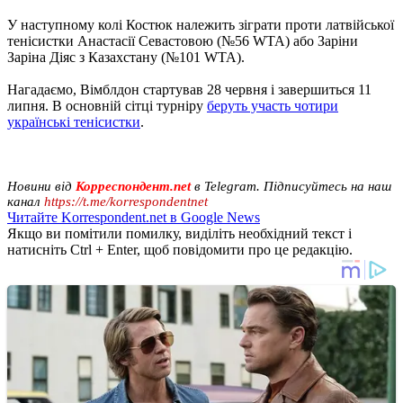
У наступному колі Костюк належить зіграти проти латвійської
тенісистки Анастасії Севастовою (№56 WTA) або Заріни
Заріна Діяс з Казахстану (№101 WTA).
Нагадаємо, Вімблдон стартував 28 червня і завершиться 11
липня. В основній сітці турніру
беруть участь чотири
українські тенісистки
.
Новини від
Корреспондент.net
в Telegram. Підписуйтесь на наш
канал
https://t.me/korrespondentnet
Читайте Korrespondent.net в Google News
Якщо ви помітили помилку, виділіть необхідний текст і
натисніть Ctrl + Enter, щоб повідомити про це редакцію.