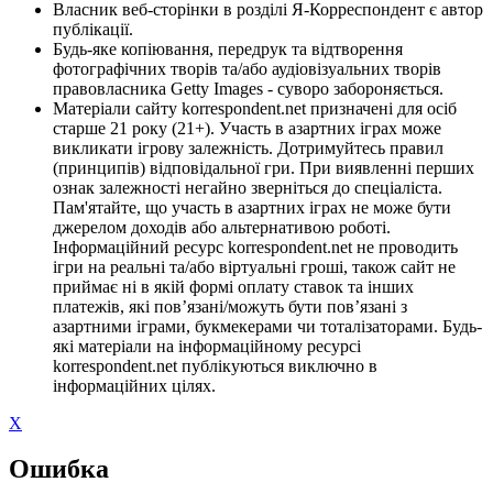
Власник веб-сторінки в розділі Я-Корреспондент є автор
публікації.
Будь-яке копіювання, передрук та відтворення
фотографічних творів та/або аудіовізуальних творів
правовласника Getty Images - суворо забороняється.
Матеріали сайту korrespondent.net призначені для осіб
старше 21 року (21+). Участь в азартних іграх може
викликати ігрову залежність. Дотримуйтесь правил
(принципів) відповідальної гри. При виявленні перших
ознак залежності негайно зверніться до спеціаліста.
Пам'ятайте, що участь в азартних іграх не може бути
джерелом доходів або альтернативою роботі.
Інформаційний ресурс korrespondent.net не проводить
ігри на реальні та/або віртуальні гроші, також сайт не
приймає ні в якій формі оплату ставок та інших
платежів, які пов’язані/можуть бути пов’язані з
азартними іграми, букмекерами чи тоталізаторами. Будь-
які матеріали на інформаційному ресурсі
korrespondent.net публікуються виключно в
інформаційних цілях.
X
Ошибка