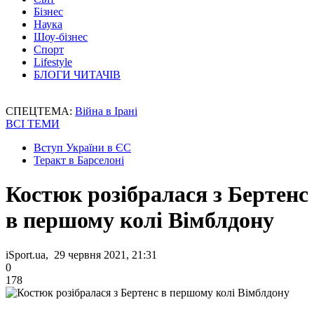
Бізнес
Наука
Шоу-бізнес
Спорт
Lifestyle
БЛОГИ ЧИТАЧІВ
СПЕЦТЕМА:
Війна в Ірані
ВСІ ТЕМИ
Вступ України в ЄС
Теракт в Барселоні
Костюк розібралася з Бертенс
в першому колі Вімблдону
iSport.ua, 29 червня 2021, 21:31
0
178