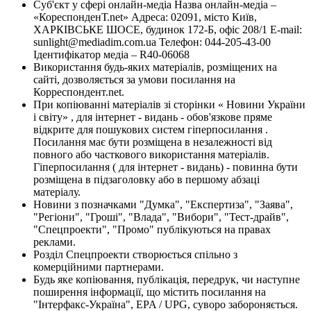
Суб'єкт у сфері онлайн-медіа Назва онлайн-медіа –
«КореспонденТ.net» Адреса: 02091, місто Київ,
ХАРКІВСЬКЕ ШОСЕ, будинок 172-Б, офіс 208/1 E-mail:
sunlight@mediadim.com.ua
Телефон: 044-205-43-00
Ідентифікатор медіа – R40-06068
Використання будь-яких матеріалів, розміщених на
сайті, дозволяється за умови посилання на
Корреспондент.net.
При копіюванні матеріалів зі сторінки « Новини України
і світу» , для інтернет - видань - обов'язкове пряме
відкрите для пошукових систем гіперпосилання .
Посилання має бути розміщена в незалежності від
повного або часткового використання матеріалів.
Гіперпосилання ( для інтернет - видань) - повинна бути
розміщена в підзаголовку або в першому абзаці
матеріалу.
Новини з позначками "Думка", "Експертиза", "Заява",
"Регіони", "Гроші", "Влада", "Вибори", "Тест-драйв",
"Спецпроекти", "Промо" публікуються на правах
реклами.
Розділ Спецпроекти створюється спільно з
комерційними партнерами.
Будь яке копіювання, публікація, передрук, чи наступне
поширення інформації, що містить посилання на
"Інтерфакс-Україна", EPA / UPG, суворо забороняється.