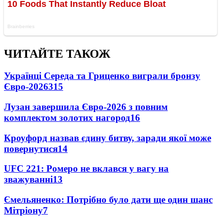
ЧИТАЙТЕ ТАКОЖ
Українці Середа та Гриценко виграли бронзу
Євро-2026
315
Лузан завершила Євро-2026 з повним
комплектом золотих нагород
16
Кроуфорд назвав єдину битву, заради якої може
повернутися
14
UFC 221: Ромеро не вклався у вагу на
зважуванні
13
Ємельяненко: Потрібно було дати ще один шанс
Мітріону
7