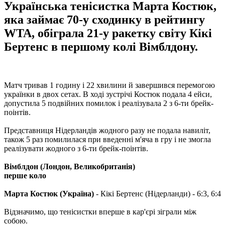
Українська тенісистка Марта Костюк,
яка займає 70-у сходинку в рейтингу
WTA, обіграла 21-у ракетку світу Кікі
Бертенс в першому колі Вімблдону.
Матч тривав 1 годину і 22 хвилини й завершився перемогою
українки в двох сетах. В ході зустрічі Костюк подала 4 ейси,
допустила 5 подвійних помилок і реалізувала 2 з 6-ти брейк-
поінтів.
Представниця Нідерландів жодного разу не подала навиліт,
також 5 раз помилилася при введенні м'яча в гру і не змогла
реалізувати жодного з 6-ти брейк-поінтів.
Вімблдон (Лондон, Великобританія)
перше коло
Марта Костюк (Україна)
- Кікі Бертенс (Нідерланди) - 6:3, 6:4
Відзначимо, що тенісистки вперше в кар'єрі зіграли між
собою.