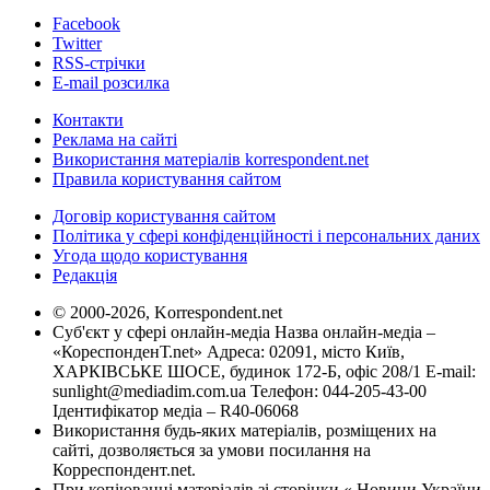
Facebook
Twitter
RSS-стрічки
E-mail розсилка
Контакти
Реклама на сайті
Використання матеріалів korrespondent.net
Правила користування сайтом
Договір користування сайтом
Політика у сфері конфіденційності і персональних даних
Угода щодо користування
Редакція
© 2000-2026, Korrespondent.net
Суб'єкт у сфері онлайн-медіа Назва онлайн-медіа –
«КореспонденТ.net» Адреса: 02091, місто Київ,
ХАРКІВСЬКЕ ШОСЕ, будинок 172-Б, офіс 208/1 E-mail:
sunlight@mediadim.com.ua
Телефон: 044-205-43-00
Ідентифікатор медіа – R40-06068
Використання будь-яких матеріалів, розміщених на
сайті, дозволяється за умови посилання на
Корреспондент.net.
При копіюванні матеріалів зі сторінки « Новини України