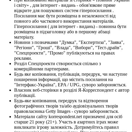
і світу» , для інтернет - видань - обов'язкове пряме
відкрите для пошукових систем гіперпосилання .
Посилання має бути розміщена в незалежності від
повного або часткового використання матеріалів.
Гіперпосилання ( для інтернет - видань) - повинна бути
розміщена в підзаголовку або в першому абзаці
матеріалу.
Новини з позначками "Думка", "Експертиза", "Заява",
"Регіони", "Гроші", "Влада", "Вибори", "Тест-драйв",
"Спецпроекти", "Промо" публікуються на правах
реклами.
Розділ Спецпроекти створюється спільно з
комерційними партнерами.
Будь яке копіювання, публікація, передрук, чи наступне
поширення інформації, що містить посилання на
"Інтерфакс-Україна", EPA / UPG, суворо забороняється.
Власник веб-сторінки в розділі Я-Корреспондент є автор
публікації.
Будь-яке копіювання, передрук та відтворення
фотографічних творів та/або аудіовізуальних творів
правовласника Getty Images - суворо забороняється.
Матеріали сайту korrespondent.net призначені для осіб
старше 21 року (21+). Участь в азартних іграх може
викликати ігрову залежність. Дотримуйтесь правил