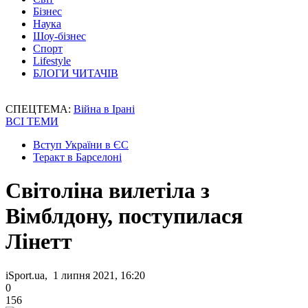
Бізнес
Наука
Шоу-бізнес
Спорт
Lifestyle
БЛОГИ ЧИТАЧІВ
СПЕЦТЕМА:
Війна в Ірані
ВСІ ТЕМИ
Вступ України в ЄС
Теракт в Барселоні
Світоліна вилетіла з
Вімблдону, поступилася
Лінетт
iSport.ua, 1 липня 2021, 16:20
0
156