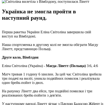
Українка не змогла пройти в
наступний раунд.
Перша ракетка України Еліна Світоліна завершила свій
виступ на Вімблдоні.
Наша спортсменка в другому колі не змогла обіграти Магду
Лінетт, представницю Польщі.
Друге коло, Вімблдон
Еліна Світоліна (Україна) -
Магда Лінетт (Польща)
3:6, 4:6
Матч тривав 1 годину 6 хвилин. За цей час Світоліна зробила
три подачі на виліт, уникла подвійних помилок і реалізувала
один брейк-пойнт із двох.
На рахунку Лінетт два ейси, три подвійні помилки і три
реалізованих брейк-пойнти з дев'яти.
У наступному раунді Лінетт зіграє з Паулою Бадосою Жіберт із