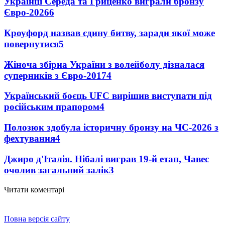
Українці Середа та Гриценко виграли бронзу
Євро-2026
6
Кроуфорд назвав єдину битву, заради якої може
повернутися
5
Жіноча збірна України з волейболу дізналася
суперників з Євро-2017
4
Український боєць UFC вирішив виступати під
російським прапором
4
Полозюк здобула історичну бронзу на ЧС-2026 з
фехтування
4
Джиро д'Італія. Нібалі виграв 19-й етап, Чавес
очолив загальний залік
3
Читати коментарі
Повна версія сайту