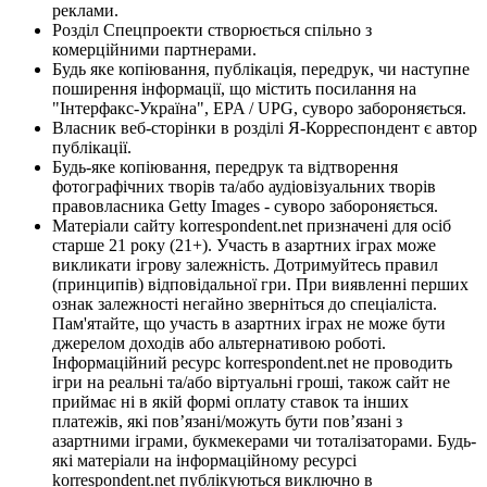
реклами.
Розділ Спецпроекти створюється спільно з
комерційними партнерами.
Будь яке копіювання, публікація, передрук, чи наступне
поширення інформації, що містить посилання на
"Інтерфакс-Україна", EPA / UPG, суворо забороняється.
Власник веб-сторінки в розділі Я-Корреспондент є автор
публікації.
Будь-яке копіювання, передрук та відтворення
фотографічних творів та/або аудіовізуальних творів
правовласника Getty Images - суворо забороняється.
Матеріали сайту korrespondent.net призначені для осіб
старше 21 року (21+). Участь в азартних іграх може
викликати ігрову залежність. Дотримуйтесь правил
(принципів) відповідальної гри. При виявленні перших
ознак залежності негайно зверніться до спеціаліста.
Пам'ятайте, що участь в азартних іграх не може бути
джерелом доходів або альтернативою роботі.
Інформаційний ресурс korrespondent.net не проводить
ігри на реальні та/або віртуальні гроші, також сайт не
приймає ні в якій формі оплату ставок та інших
платежів, які пов’язані/можуть бути пов’язані з
азартними іграми, букмекерами чи тоталізаторами. Будь-
які матеріали на інформаційному ресурсі
korrespondent.net публікуються виключно в