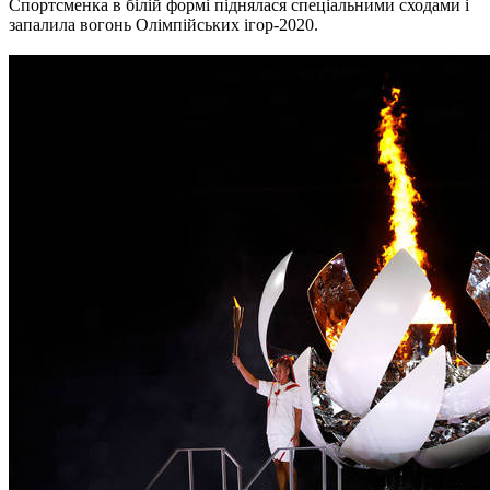
Спортсменка в білій формі піднялася спеціальними сходами і
запалила вогонь Олімпійських ігор-2020.