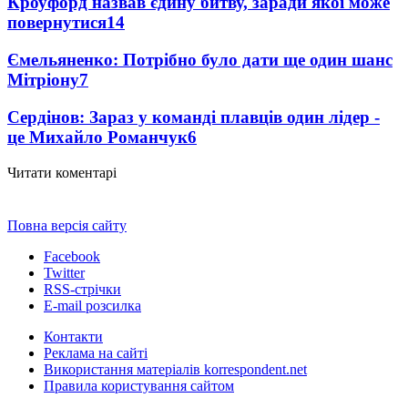
Кроуфорд назвав єдину битву, заради якої може
повернутися
14
Ємельяненко: Потрібно було дати ще один шанс
Мітріону
7
Сердінов: Зараз у команді плавців один лідер -
це Михайло Романчук
6
Читати коментарі
Повна версія сайту
Facebook
Twitter
RSS-стрічки
E-mail розсилка
Контакти
Реклама на сайті
Використання матеріалів korrespondent.net
Правила користування сайтом