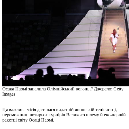
Осака Наомі запалила Олімпійський вогонь // Джерело: Getty
Images
Ця важлива місія дісталася видатній японській тенісистці,
переможниці чотирьох турнірів Великого шлему й екс-першій
ракетці світу Осаці Наомі.