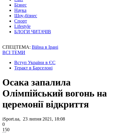
Бізнес
Наука
Шоу-бізнес
Спорт
Lifestyle
БЛОГИ ЧИТАЧІВ
СПЕЦТЕМА:
Війна в Ірані
ВСІ ТЕМИ
Вступ України в ЄС
Теракт в Барселоні
Осака запалила
Олімпійський вогонь на
церемонії відкриття
iSport.ua, 23 липня 2021, 18:08
0
150