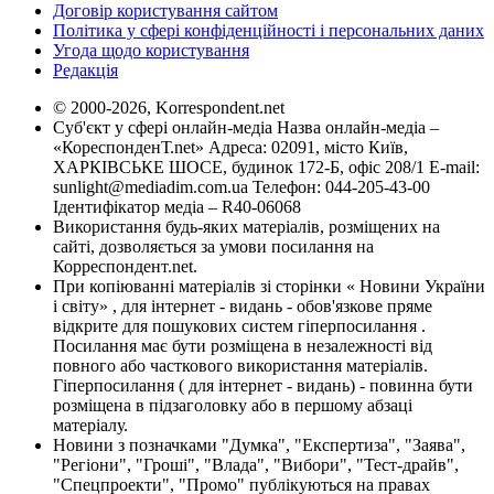
Договір користування сайтом
Політика у сфері конфіденційності і персональних даних
Угода щодо користування
Редакція
© 2000-2026, Korrespondent.net
Суб'єкт у сфері онлайн-медіа Назва онлайн-медіа –
«КореспонденТ.net» Адреса: 02091, місто Київ,
ХАРКІВСЬКЕ ШОСЕ, будинок 172-Б, офіс 208/1 E-mail:
sunlight@mediadim.com.ua
Телефон: 044-205-43-00
Ідентифікатор медіа – R40-06068
Використання будь-яких матеріалів, розміщених на
сайті, дозволяється за умови посилання на
Корреспондент.net.
При копіюванні матеріалів зі сторінки « Новини України
і світу» , для інтернет - видань - обов'язкове пряме
відкрите для пошукових систем гіперпосилання .
Посилання має бути розміщена в незалежності від
повного або часткового використання матеріалів.
Гіперпосилання ( для інтернет - видань) - повинна бути
розміщена в підзаголовку або в першому абзаці
матеріалу.
Новини з позначками "Думка", "Експертиза", "Заява",
"Регіони", "Гроші", "Влада", "Вибори", "Тест-драйв",
"Спецпроекти", "Промо" публікуються на правах