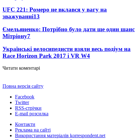
UFC 221: Ромеро не вклався у вагу на
зважуванні
13
Ємельяненко: Потрібно було дати ще один шанс
Мітріону
7
Українські велосипедисти взяли весь подіум на
Race Horizon Park 2017 і VR W
4
Читати коментарі
Повна версія сайту
Facebook
Twitter
RSS-стрічки
E-mail розсилка
Контакти
Реклама на сайті
Використання матеріалів korrespondent.net