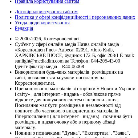
Правила користування сайтом
Договір користування сайтом
Політика у сфері конфіденційності і персональних даних
Угода щодо користування
Редакція
© 2000-2026, Korrespondent.net
Суб'єкт у сфері онлайн-медіа Назва онлайн-медіа –
«КореспонденТ.net» Адреса: 02091, місто Київ,
ХАРКІВСЬКЕ ШОСЕ, будинок 172-Б, офіс 208/1 E-mail:
sunlight@mediadim.com.ua
Телефон: 044-205-43-00
Ідентифікатор медіа – R40-06068
Використання будь-яких матеріалів, розміщених на
сайті, дозволяється за умови посилання на
Корреспондент.net.
При копіюванні матеріалів зі сторінки « Новини України
і світу» , для інтернет - видань - обов'язкове пряме
відкрите для пошукових систем гіперпосилання .
Посилання має бути розміщена в незалежності від
повного або часткового використання матеріалів.
Гіперпосилання ( для інтернет - видань) - повинна бути
розміщена в підзаголовку або в першому абзаці
матеріалу.
Новини з позначками "Думка", "Експертиза", "Заява",