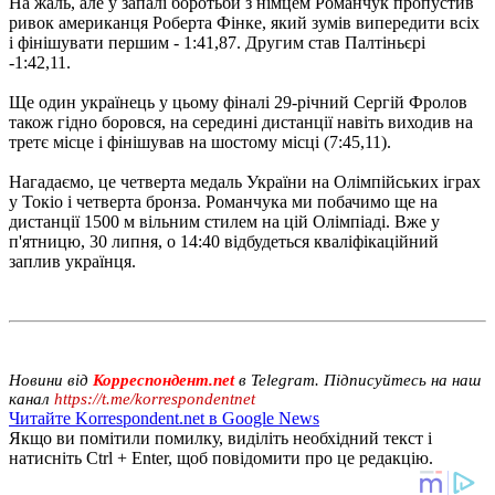
На жаль, але у запалі боротьби з німцем Романчук пропустив
ривок американця Роберта Фінке, який зумів випередити всіх
і фінішувати першим - 1:41,87. Другим став Палтіньєрі
-1:42,11.
Ще один українець у цьому фіналі 29-річний Сергій Фролов
також гідно боровся, на середині дистанції навіть виходив на
третє місце і фінішував на шостому місці (7:45,11).
Нагадаємо, це четверта медаль України на Олімпійських іграх
у Токіо і четверта бронза. Романчука ми побачимо ще на
дистанції 1500 м вільним стилем на цій Олімпіаді. Вже у
п'ятницю, 30 липня, о 14:40 відбудеться кваліфікаційний
заплив українця.
Новини від
Корреспондент.net
в Telegram. Підписуйтесь на наш
канал
https://t.me/korrespondentnet
Читайте Korrespondent.net в Google News
Якщо ви помітили помилку, виділіть необхідний текст і
натисніть Ctrl + Enter, щоб повідомити про це редакцію.