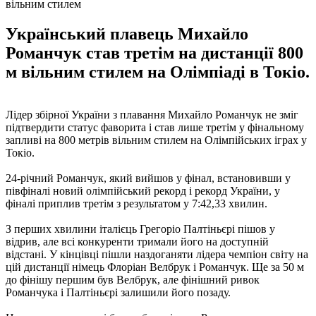
вільним стилем
Український плавець Михайло
Романчук став третім на дистанції 800
м вільним стилем на Олімпіаді в Токіо.
Лідер збірної України з плавання Михайло Романчук не зміг
підтвердити статус фаворита і став лише третім у фінальному
запливі на 800 метрів вільним стилем на Олімпійських іграх у
Токіо.
24-річний Романчук, який вийшов у фінал, встановивши у
півфіналі новий олімпійський рекорд і рекорд України, у
фіналі приплив третім з результатом у 7:42,33 хвилин.
З перших хвилини італієць Грегоріо Палтіньєрі пішов у
відрив, але всі конкуренти тримали його на доступній
відстані. У кінцівці пішли наздоганяти лідера чемпіон світу на
цій дистанції німець Флоріан Велбрук і Романчук. Ще за 50 м
до фінішу першим був Велбрук, але фінішний ривок
Романчука і Палтіньєрі залишили його позаду.