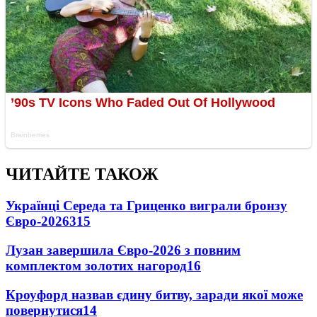
ЧИТАЙТЕ ТАКОЖ
Українці Середа та Гриценко виграли бронзу
Євро-2026
315
Лузан завершила Євро-2026 з повним
комплектом золотих нагород
16
Кроуфорд назвав єдину битву, заради якої може
повернутися
14