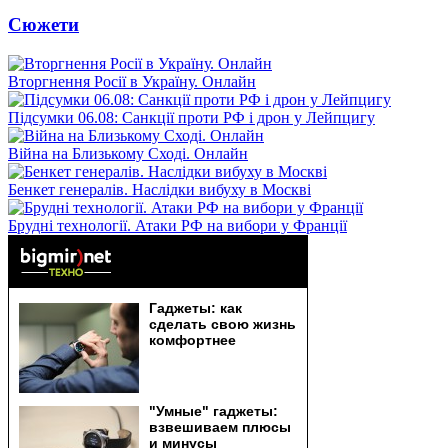
Сюжети
Вторгнення Росії в Україну. Онлайн
Підсумки 06.08: Санкції проти РФ і дрон у Лейпцигу
Війна на Близькому Сході. Онлайн
Бенкет генералів. Наслідки вибуху в Москві
Брудні технології. Атаки РФ на вибори у Франції