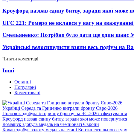
Кроуфорд назвав єдину битву, заради якої може 
UFC 221: Ромеро не вклався у вагу на зважуванні
Ємельяненко: Потрібно було дати ще один шанс 
Українські велосипедисти взяли весь подіум на Ra
Читати коментарі
Інші
Останні
Популярні
Коментовані
Українці Середа та Гриценко виграли бронзу Євро-2026
Полозюк здобула історичну бронзу на ЧС-2026 з фехтування
Кроуфорд назвав єдину битву, заради якої може повернутися
Комащук здобула медаль на чемпіонаті Європи
Кохан здобув золоту медаль на етапі Континентального туру