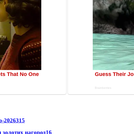
о-2026
315
 золотих нагород
16