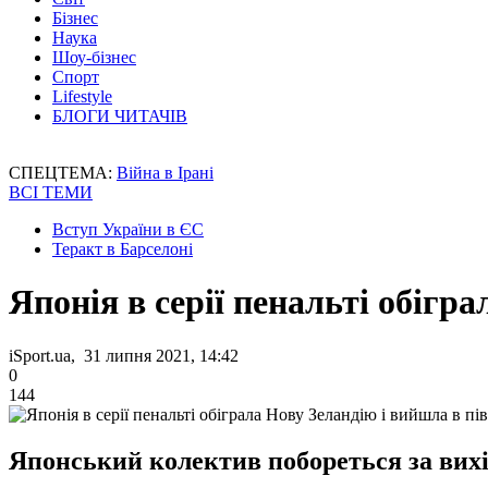
Бізнес
Наука
Шоу-бізнес
Спорт
Lifestyle
БЛОГИ ЧИТАЧІВ
СПЕЦТЕМА:
Війна в Ірані
ВСІ ТЕМИ
Вступ України в ЄС
Теракт в Барселоні
Японія в серії пенальті обігр
iSport.ua, 31 липня 2021, 14:42
0
144
Японський колектив побореться за вихі