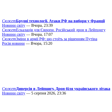
Сюжет
Брудні технології. Атаки РФ на вибори у Франції
Новини світу
— Вчора, 23:39
Сюжет
Ескалація для Європи. Російський дрон в Лейпцигу
Новини світу
— Вчора, 17:07
Сюжет
Зміни в армії РФ: що стоїть за рішенням Путіна
Росія новини
— Вчора, 15:20
Сюжет
Диверсія в Лейпцигу. Дрон біля українського літака
Новини світу
— 5 серпня 2026, 23:36