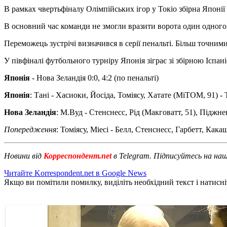
В рамках чвертьфіналу Олімпійських ігор у Токіо збірна Японії 
В основний час команди не змогли вразити ворота один одного,
Переможець зустрічі визначився в серії пенальті. Більш точними
У півфіналі футбольного турніру Японія зіграє зі збірною Іспані
Японія
- Нова Зеландія 0:0, 4:2 (по пенальті)
Японія
: Тані - Хасиоки, Йосіда, Томіясу, Хатате (МіТОМ, 91) - Т
Нова Зеландія
: М.Вуд - Стенснесс, Рід (Макговатт, 51), Піджнек
Попередження
: Томіясу, Міесі - Белл, Стенснесс, Гарбетт, Какаш
Новини від
Корреспондент.net
в Telegram. Підписуйтесь на на
Читайте Korrespondent.net в Google News
Якщо ви помітили помилку, виділіть необхідний текст і натисніт