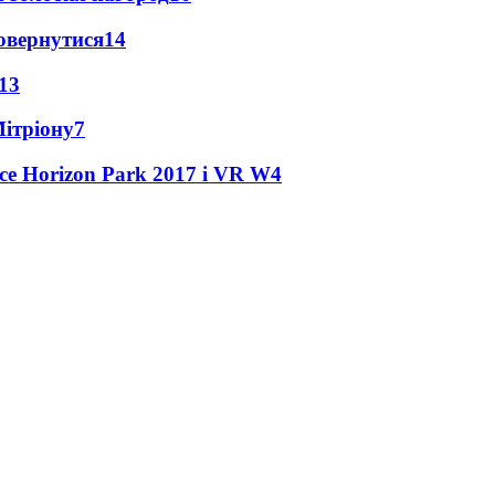
повернутися
14
13
Мітріону
7
ce Horizon Park 2017 і VR W
4