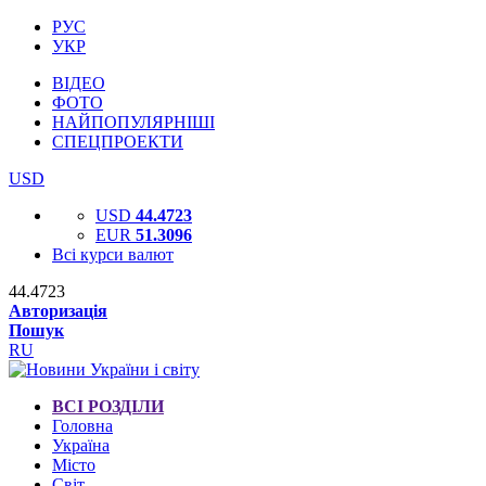
РУС
УКР
ВІДЕО
ФОТО
НАЙПОПУЛЯРНІШІ
СПЕЦПРОЕКТИ
USD
USD
44.4723
EUR
51.3096
Всі курси валют
44.4723
Авторизація
Пошук
RU
ВСІ РОЗДІЛИ
Головна
Україна
Місто
Світ