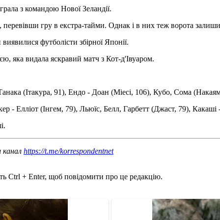
грала з командою Нової Зеландії.
 перевівши гру в екстра-тайми. Однак і в них теж ворота залиш
 виявилися футболісти збірної Японії.
єю, яка видала яскравий матч з Кот-д'Івуаром.
анака (Ітакура, 91), Ендо - Доан (Міесі, 106), Кубо, Сома (Накаяма,
ер - Елліот (Інгем, 79), Льюїс, Белл, Гарбетт (Джаст, 79), Какаші 
і.
ш канал
https://t.me/korrespondentnet
ь Ctrl + Enter, щоб повідомити про це редакцію.