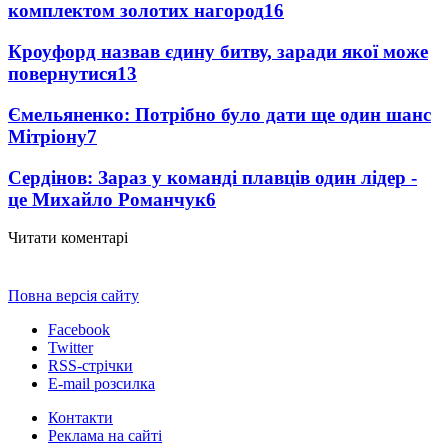
комплектом золотих нагород
16
Кроуфорд назвав єдину битву, заради якої може
повернутися
13
Ємельяненко: Потрібно було дати ще один шанс
Мітріону
7
Сердінов: Зараз у команді плавців один лідер -
це Михайло Романчук
6
Читати коментарі
Повна версія сайту
Facebook
Twitter
RSS-стрічки
E-mail розсилка
Контакти
Реклама на сайті