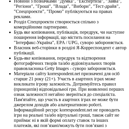
Новини з позначками "Думка", "Експертиза", "Заява",
"Регіони", "Гроші", "Влада", "Вибори", "Тест-драйв",
"Спецпроекти", "Промо" публікуються на правах
реклами.
Розділ Спецпроекти створюється спільно з
комерційними партнерами.
Будь яке копіювання, публікація, передрук, чи наступне
поширення інформації, що містить посилання на
"Інтерфакс-Україна", EPA / UPG, суворо забороняється.
Власник веб-сторінки в розділі Я-Корреспондент є автор
публікації.
Будь-яке копіювання, передрук та відтворення
фотографічних творів та/або аудіовізуальних творів
правовласника Getty Images - суворо забороняється.
Матеріали сайту korrespondent.net призначені для осіб
старше 21 року (21+). Участь в азартних іграх може
викликати ігрову залежність. Дотримуйтесь правил
(принципів) відповідальної гри. При виявленні перших
ознак залежності негайно зверніться до спеціаліста.
Пам'ятайте, що участь в азартних іграх не може бути
джерелом доходів або альтернативою роботі.
Інформаційний ресурс korrespondent.net не проводить
ігри на реальні та/або віртуальні гроші, також сайт не
приймає ні в якій формі оплату ставок та інших
платежів, які пов’язані/можуть бути пов’язані з