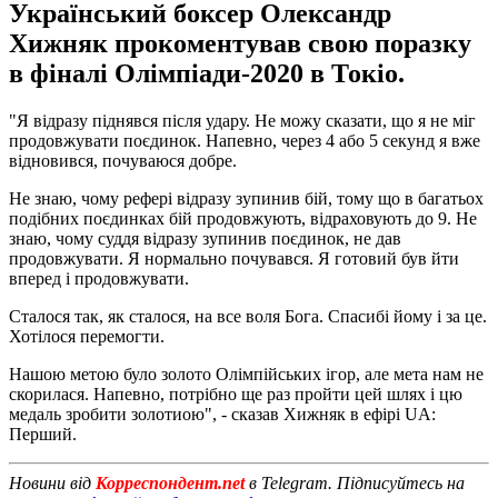
Український боксер Олександр
Хижняк прокоментував свою поразку
в фіналі Олімпіади-2020 в Токіо.
"Я відразу піднявся після удару. Не можу сказати, що я не міг
продовжувати поєдинок. Напевно, через 4 або 5 секунд я вже
відновився, почуваюся добре.
Не знаю, чому рефері відразу зупинив бій, тому що в багатьох
подібних поєдинках бій продовжують, відраховують до 9. Не
знаю, чому суддя відразу зупинив поєдинок, не дав
продовжувати. Я нормально почувався. Я готовий був йти
вперед і продовжувати.
Сталося так, як сталося, на все воля Бога. Спасибі йому і за це.
Хотілося перемогти.
Нашою метою було золото Олімпійських ігор, але мета нам не
скорилася. Напевно, потрібно ще раз пройти цей шлях і цю
медаль зробити золотиою", - сказав Хижняк в ефірі UA:
Перший.
Новини від
Корреспондент.net
в Telegram. Підписуйтесь на