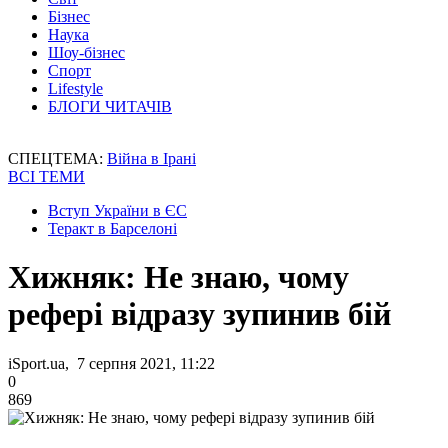
Бізнес
Наука
Шоу-бізнес
Спорт
Lifestyle
БЛОГИ ЧИТАЧІВ
СПЕЦТЕМА:
Війна в Ірані
ВСІ ТЕМИ
Вступ України в ЄС
Теракт в Барселоні
Хижняк: Не знаю, чому
рефері відразу зупинив бій
iSport.ua, 7 серпня 2021, 11:22
0
869