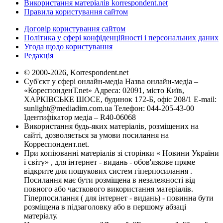
Використання матеріалів korrespondent.net
Правила користування сайтом
Договір користування сайтом
Політика у сфері конфіденційності і персональних даних
Угода щодо користування
Редакція
© 2000-2026, Korrespondent.net
Суб'єкт у сфері онлайн-медіа Назва онлайн-медіа –
«КореспонденТ.net» Адреса: 02091, місто Київ,
ХАРКІВСЬКЕ ШОСЕ, будинок 172-Б, офіс 208/1 E-mail:
sunlight@mediadim.com.ua
Телефон: 044-205-43-00
Ідентифікатор медіа – R40-06068
Використання будь-яких матеріалів, розміщених на
сайті, дозволяється за умови посилання на
Корреспондент.net.
При копіюванні матеріалів зі сторінки « Новини України
і світу» , для інтернет - видань - обов'язкове пряме
відкрите для пошукових систем гіперпосилання .
Посилання має бути розміщена в незалежності від
повного або часткового використання матеріалів.
Гіперпосилання ( для інтернет - видань) - повинна бути
розміщена в підзаголовку або в першому абзаці
матеріалу.