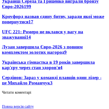
Українці Середа та Гриценко виграли бронзу
Євро-2026
199
Кроуфорд назвав єдину битву, заради якої може
повернутися
17
UFC 221: Ромеро не вклався у вагу на
зважуванні
14
Лузан завершила Євро-2026 з повним
комплектом золотих нагород
9
Українська гімнастка в 19 років завершила
кар'єру через стан здоров'я
4
Сердінов: Зараз у команді плавців один лідер -
це Михайло Романчук
3
Читати коментарі
Повна версія сайту