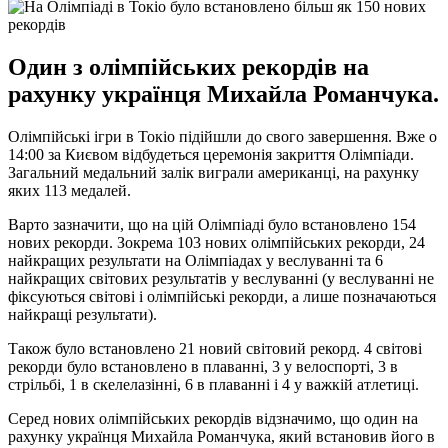
Один з олімпійських рекордів на
рахунку українця Михайла Романчука.
Олімпійські ігри в Токіо підійшли до свого завершення. Вже о
14:00 за Києвом відбудеться церемонія закриття Олімпіади.
Загальний медальний залік виграли американці, на рахунку
яких 113 медалей.
Варто зазначити, що на цій Олімпіаді було встановлено 154
нових рекорди. Зокрема 103 нових олімпійських рекорди, 24
найкращих результати на Олімпіадах у веслуванні та 6
найкращих світових результатів у веслуванні (у веслуванні не
фіксуються світові і олімпійські рекорди, а лише позначаються
найкращі результати).
Також було встановлено 21 новий світовий рекорд. 4 світові
рекорди було встановлено в плаванні, 3 у велоспорті, 3 в
стрільбі, 1 в скелелазінні, 6 в плаванні і 4 у важкій атлетиці.
Серед нових олімпійських рекордів відзначимо, що один на
рахунку українця Михайла Романчука, який встановив його в