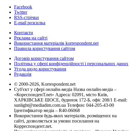
Facebook
Twitter
RSS-стрічки
E-mail розсилка
Контакти
Реклама на сайті
Використання матеріалів korrespondent.net
Правила користування сайтом
Договір користування сайтом
Політика у сфері конфіденційності і персональних даних
Угода щодо користування
Редакція
© 2000-2026, Korrespondent.net
Суб'єкт у сфері онлайн-медіа Назва онлайн-медіа –
«КореспонденТ.net» Адреса: 02091, місто Київ,
ХАРКІВСЬКЕ ШОСЕ, будинок 172-Б, офіс 208/1 E-mail:
sunlight@mediadim.com.ua
Телефон: 044-205-43-00
Ідентифікатор медіа – R40-06068
Використання будь-яких матеріалів, розміщених на
сайті, дозволяється за умови посилання на
Корреспондент.net.