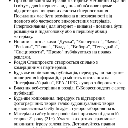
При копіюванні матеріалів зі сторінки « Новини України
і світу» , для інтернет - видань - обов'язкове пряме
відкрите для пошукових систем гіперпосилання .
Посилання має бути розміщена в незалежності від
повного або часткового використання матеріалів.
Гіперпосилання ( для інтернет - видань) - повинна бути
розміщена в підзаголовку або в першому абзаці
матеріалу.
Новини з позначками "Думка", "Експертиза", "Заява",
"Регіони", "Гроші", "Влада", "Вибори", "Тест-драйв",
"Спецпроекти", "Промо" публікуються на правах
реклами.
Розділ Спецпроекти створюється спільно з
комерційними партнерами.
Будь яке копіювання, публікація, передрук, чи наступне
поширення інформації, що містить посилання на
"Інтерфакс-Україна", EPA / UPG, суворо забороняється.
Власник веб-сторінки в розділі Я-Корреспондент є автор
публікації.
Будь-яке копіювання, передрук та відтворення
фотографічних творів та/або аудіовізуальних творів
правовласника Getty Images - суворо забороняється.
Матеріали сайту korrespondent.net призначені для осіб
старше 21 року (21+). Участь в азартних іграх може
викликати ігрову залежність. Дотримуйтесь правил