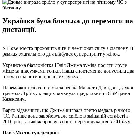
Українка була близька до перемоги на
дистанції.
У Нове-Мєсто проходить літній чемпіонат світу з біатлону. В
рамках змагального дня відбувся суперспринт у жінок.
Українська біатлоністка Юлія Джима зуміла посісти друге
місце за підсумками гонки. Наша спортсменка допустила два
промахи за чотири вогневих рубежі.
Переможницею гонки стала чешка Маркета Давидова, у якої
три кола. Трійку кращих замкнула представниця СБР Ірина
Казакевич.
Варто відзначити, що Джима виграла третю медаль річного
ЧС. Раніше вона завойовувала срібло в змішаній естафеті в
2016 році, а також бронзу в гонці переслідування в 2015-му.
Нове-Мєсто, суперспринт