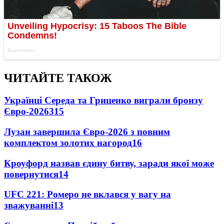
ЧИТАЙТЕ ТАКОЖ
Українці Середа та Гриценко виграли бронзу
Євро-2026
315
Лузан завершила Євро-2026 з повним
комплектом золотих нагород
16
Кроуфорд назвав єдину битву, заради якої може
повернутися
14
UFC 221: Ромеро не вклався у вагу на
зважуванні
13