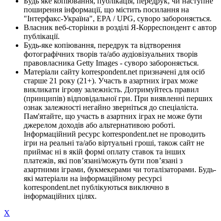
Будь яке копіювання, публікація, передрук, чи наступне
поширення інформації, що містить посилання на
"Інтерфакс-Україна", EPA / UPG, суворо забороняється.
Власник веб-сторінки в розділі Я-Корреспондент є автор
публікації.
Будь-яке копіювання, передрук та відтворення
фотографічних творів та/або аудіовізуальних творів
правовласника Getty Images - суворо забороняється.
Матеріали сайту korrespondent.net призначені для осіб
старше 21 року (21+). Участь в азартних іграх може
викликати ігрову залежність. Дотримуйтесь правил
(принципів) відповідальної гри. При виявленні перших
ознак залежності негайно зверніться до спеціаліста.
Пам'ятайте, що участь в азартних іграх не може бути
джерелом доходів або альтернативою роботі.
Інформаційний ресурс korrespondent.net не проводить
ігри на реальні та/або віртуальні гроші, також сайт не
приймає ні в якій формі оплату ставок та інших
платежів, які пов’язані/можуть бути пов’язані з
азартними іграми, букмекерами чи тоталізаторами. Будь-
які матеріали на інформаційному ресурсі
korrespondent.net публікуються виключно в
інформаційних цілях.
X