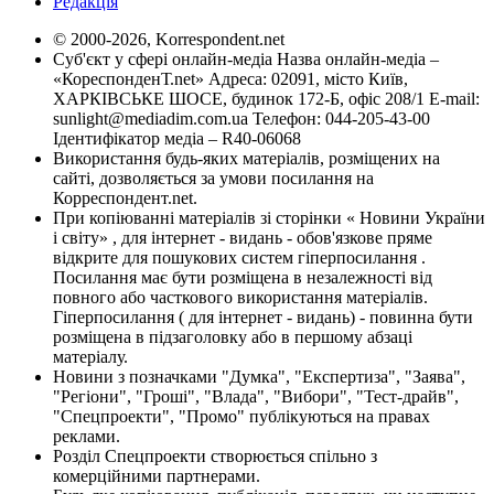
Редакція
© 2000-2026, Korrespondent.net
Суб'єкт у сфері онлайн-медіа Назва онлайн-медіа –
«КореспонденТ.net» Адреса: 02091, місто Київ,
ХАРКІВСЬКЕ ШОСЕ, будинок 172-Б, офіс 208/1 E-mail:
sunlight@mediadim.com.ua
Телефон: 044-205-43-00
Ідентифікатор медіа – R40-06068
Використання будь-яких матеріалів, розміщених на
сайті, дозволяється за умови посилання на
Корреспондент.net.
При копіюванні матеріалів зі сторінки « Новини України
і світу» , для інтернет - видань - обов'язкове пряме
відкрите для пошукових систем гіперпосилання .
Посилання має бути розміщена в незалежності від
повного або часткового використання матеріалів.
Гіперпосилання ( для інтернет - видань) - повинна бути
розміщена в підзаголовку або в першому абзаці
матеріалу.
Новини з позначками "Думка", "Експертиза", "Заява",
"Регіони", "Гроші", "Влада", "Вибори", "Тест-драйв",
"Спецпроекти", "Промо" публікуються на правах
реклами.
Розділ Спецпроекти створюється спільно з
комерційними партнерами.