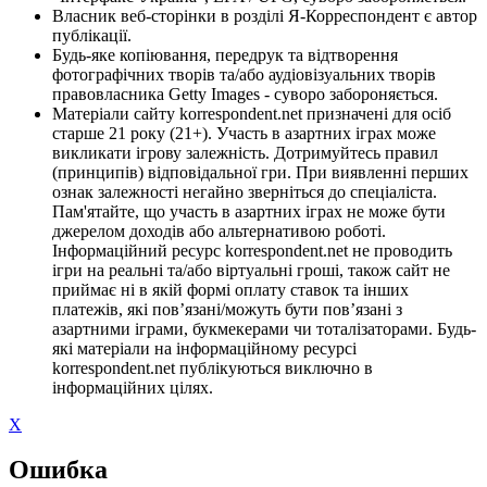
Власник веб-сторінки в розділі Я-Корреспондент є автор
публікації.
Будь-яке копіювання, передрук та відтворення
фотографічних творів та/або аудіовізуальних творів
правовласника Getty Images - суворо забороняється.
Матеріали сайту korrespondent.net призначені для осіб
старше 21 року (21+). Участь в азартних іграх може
викликати ігрову залежність. Дотримуйтесь правил
(принципів) відповідальної гри. При виявленні перших
ознак залежності негайно зверніться до спеціаліста.
Пам'ятайте, що участь в азартних іграх не може бути
джерелом доходів або альтернативою роботі.
Інформаційний ресурс korrespondent.net не проводить
ігри на реальні та/або віртуальні гроші, також сайт не
приймає ні в якій формі оплату ставок та інших
платежів, які пов’язані/можуть бути пов’язані з
азартними іграми, букмекерами чи тоталізаторами. Будь-
які матеріали на інформаційному ресурсі
korrespondent.net публікуються виключно в
інформаційних цілях.
X
Ошибка