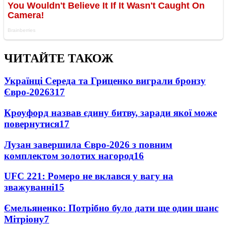
ЧИТАЙТЕ ТАКОЖ
Українці Середа та Гриценко виграли бронзу
Євро-2026
317
Кроуфорд назвав єдину битву, заради якої може
повернутися
17
Лузан завершила Євро-2026 з повним
комплектом золотих нагород
16
UFC 221: Ромеро не вклався у вагу на
зважуванні
15
Ємельяненко: Потрібно було дати ще один шанс
Мітріону
7