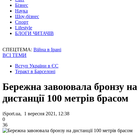
Бізнес
Наука
Шоу-бізнес
Спорт
Lifestyle
БЛОГИ ЧИТАЧІВ
СПЕЦТЕМА:
Війна в Ірані
ВСІ ТЕМИ
Вступ України в ЄС
Теракт в Барселоні
Бережна завоювала бронзу на
дистанції 100 метрів брасом
iSport.ua, 1 вересня 2021, 12:38
0
36