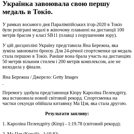
Українка завоювала свою першу
медаль в Токіо.
У рамках восьмого дня Паралімпійських ігор-2020 в Токіо
були розіграні медалі в жіночому плаванні на дистанції 100
метрів брасом у класі SB11 (плавці з порушенням зору).
У цій дисципліні Україну представила Яна Бережна, яка
зуміла завоювати бронзу. Для 24-річної спортсменки ця медаль
стала першою в Токіо. Раніше вона брала участь на дистанціях
50 метрів вільним стилем і 200 метрів комплексом, але не
виходила у фінали.
Яна Бережна / Джерело: Getty Images
Перемогу здобула представниця Кіпру Кароліна Пелендріту,
яка встановила новий світовий рекорд. Спортсменка на
частки секунди обійшла китаянку Ма Цзя, яка стала другою.
Результати запливу:
1. Кароліна Пелендріту (Кіпр) - 1:19.78 (світовий рекорд);
2. Ма Цзя (Китай) - 1:19.82;