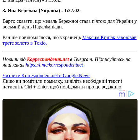
3. Яна Бережна (Україна) - 1:27.02.
Варто сказати, що медаль Бережної стала п'ятою для України у
восьмий день Паралімпіади.
Раніше повідомлялося, що українець
Максим Кріпак завоював
третє золото в Токіо.
Новини від
Корреспондент.net
в Telegram. Підписуйтесь на
наш канал
https://t.me/korrespondentnet
Читайте Korrespondent.net в Google News
Якщо ви помітили помилку, виділіть необхідний текст і
натисніть Ctrl + Enter, щоб повідомити про це редакцію.