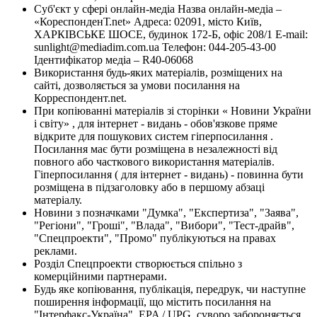
Суб'єкт у сфері онлайн-медіа Назва онлайн-медіа –
«КореспонденТ.net» Адреса: 02091, місто Київ,
ХАРКІВСЬКЕ ШОСЕ, будинок 172-Б, офіс 208/1 E-mail:
sunlight@mediadim.com.ua
Телефон: 044-205-43-00
Ідентифікатор медіа – R40-06068
Використання будь-яких матеріалів, розміщених на
сайті, дозволяється за умови посилання на
Корреспондент.net.
При копіюванні матеріалів зі сторінки « Новини України
і світу» , для інтернет - видань - обов'язкове пряме
відкрите для пошукових систем гіперпосилання .
Посилання має бути розміщена в незалежності від
повного або часткового використання матеріалів.
Гіперпосилання ( для інтернет - видань) - повинна бути
розміщена в підзаголовку або в першому абзаці
матеріалу.
Новини з позначками "Думка", "Експертиза", "Заява",
"Регіони", "Гроші", "Влада", "Вибори", "Тест-драйв",
"Спецпроекти", "Промо" публікуються на правах
реклами.
Розділ Спецпроекти створюється спільно з
комерційними партнерами.
Будь яке копіювання, публікація, передрук, чи наступне
поширення інформації, що містить посилання на
"Інтерфакс-Україна", EPA / UPG, суворо забороняється.