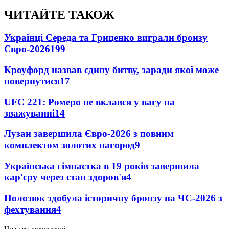
ЧИТАЙТЕ ТАКОЖ
Українці Середа та Гриценко виграли бронзу
Євро-2026
199
Кроуфорд назвав єдину битву, заради якої може
повернутися
17
UFC 221: Ромеро не вклався у вагу на
зважуванні
14
Лузан завершила Євро-2026 з повним
комплектом золотих нагород
9
Українська гімнастка в 19 років завершила
кар'єру через стан здоров'я
4
Полозюк здобула історичну бронзу на ЧС-2026 з
фехтування
4