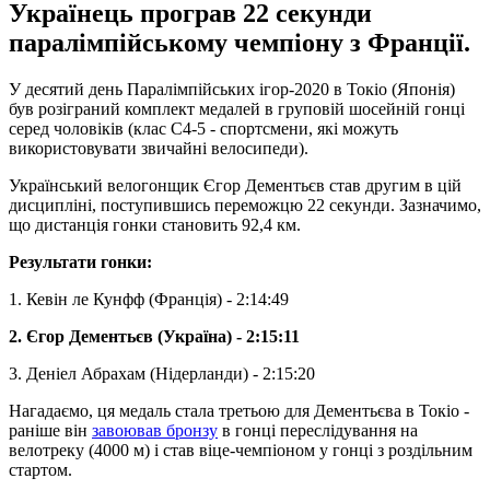
Українець програв 22 секунди
паралімпійському чемпіону з Франції.
У десятий день Паралімпійських ігор-2020 в Токіо (Японія)
був розіграний комплект медалей в груповій шосейній гонці
серед чоловіків (клас С4-5 - спортсмени, які можуть
використовувати звичайні велосипеди).
Український велогонщик Єгор Дементьєв став другим в цій
дисципліні, поступившись переможцю 22 секунди. Зазначимо,
що дистанція гонки становить 92,4 км.
Результати гонки:
1. Кевін ле Кунфф (Франція) - 2:14:49
2. Єгор Дементьєв (Україна) - 2:15:11
3. Деніел Абрахам (Нідерланди) - 2:15:20
Нагадаємо, ця медаль стала третьою для Дементьєва в Токіо -
раніше він
завоював бронзу
в гонці переслідування на
велотреку (4000 м) і став віце-чемпіоном у гонці з роздільним
стартом.