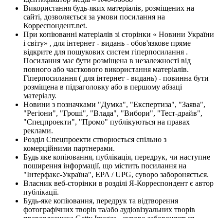
Використання будь-яких матеріалів, розміщених на
сайті, дозволяється за умови посилання на
Корреспондент.net.
При копіюванні матеріалів зі сторінки « Новини України
і світу» , для інтернет - видань - обов'язкове пряме
відкрите для пошукових систем гіперпосилання .
Посилання має бути розміщена в незалежності від
повного або часткового використання матеріалів.
Гіперпосилання ( для інтернет - видань) - повинна бути
розміщена в підзаголовку або в першому абзаці
матеріалу.
Новини з позначками "Думка", "Експертиза", "Заява",
"Регіони", "Гроші", "Влада", "Вибори", "Тест-драйв",
"Спецпроекти", "Промо" публікуються на правах
реклами.
Розділ Спецпроекти створюється спільно з
комерційними партнерами.
Будь яке копіювання, публікація, передрук, чи наступне
поширення інформації, що містить посилання на
"Інтерфакс-Україна", EPA / UPG, суворо забороняється.
Власник веб-сторінки в розділі Я-Корреспондент є автор
публікації.
Будь-яке копіювання, передрук та відтворення
фотографічних творів та/або аудіовізуальних творів