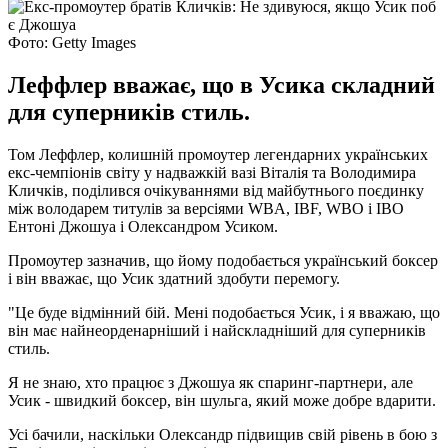
Фото: Getty Images
Леффлер вважає, що в Усика складний
для суперників стиль.
Том Леффлер, колишній промоутер легендарних українських
екс-чемпіонів світу у надважкій вазі Віталія та Володимира
Кличків, поділився очікуваннями від майбутнього поєдинку
між володарем титулів за версіями WBA, IBF, WBO і IBO
Ентоні Джошуа і Олександром Усиком.
Промоутер зазначив, що йому подобається український боксер
і він вважає, що Усик здатний здобути перемогу.
"Це буде відмінний бій. Мені подобається Усик, і я вважаю, що
він має найнеорденарніший і найскладніший для суперників
стиль.
Я не знаю, хто працює з Джошуа як спаринг-партнери, але
Усик - швидкий боксер, він шульга, який може добре вдарити.
Усі бачили, наскільки Олександр підвищив свій рівень в бою з