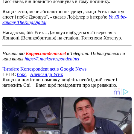
Гассієвим, він повністю домінував в тому поєдинку.
Якщо чесно, мене абсолютно не здивує, якщо Усик влаштує
апсет і поб'є Джошуа", - сказав Леффлер в інтерв'ю
YouTube-
каналу TheRingDigital
.
Нагадаємо, бій Усик - Джошуа відбудеться 25 вересня в
Лондоні (Великобританія) на стадіоні Тоттенхем Хотспур.
Новини від
Корреспондент.net
в Telegram. Підписуйтесь на
наш канал
https://t.me/korrespondentnet
Читайте Korrespondent.net в Google News
ТЕГИ:
бокс
,
Александр Усик
Якщо ви помітили помилку, виділіть необхідний текст і
натисніть Ctrl + Enter, щоб повідомити про це редакцію.