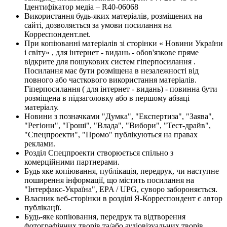
Ідентифікатор медіа – R40-06068
Використання будь-яких матеріалів, розміщених на
сайті, дозволяється за умови посилання на
Корреспондент.net.
При копіюванні матеріалів зі сторінки « Новини України
і світу» , для інтернет - видань - обов'язкове пряме
відкрите для пошукових систем гіперпосилання .
Посилання має бути розміщена в незалежності від
повного або часткового використання матеріалів.
Гіперпосилання ( для інтернет - видань) - повинна бути
розміщена в підзаголовку або в першому абзаці
матеріалу.
Новини з позначками "Думка", "Експертиза", "Заява",
"Регіони", "Гроші", "Влада", "Вибори", "Тест-драйв",
"Спецпроекти", "Промо" публікуються на правах
реклами.
Розділ Спецпроекти створюється спільно з
комерційними партнерами.
Будь яке копіювання, публікація, передрук, чи наступне
поширення інформації, що містить посилання на
"Інтерфакс-Україна", EPA / UPG, суворо забороняється.
Власник веб-сторінки в розділі Я-Корреспондент є автор
публікації.
Будь-яке копіювання, передрук та відтворення
фотографічних творів та/або аудіовізуальних творів