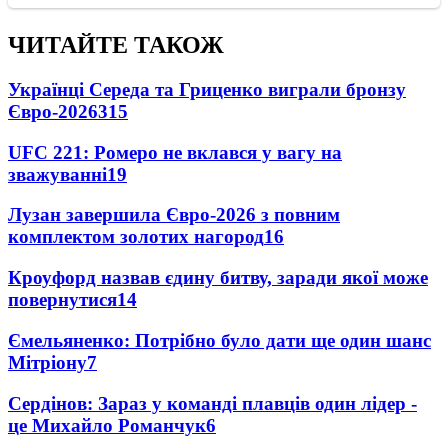
ЧИТАЙТЕ ТАКОЖ
Українці Середа та Гриценко виграли бронзу
Євро-2026
315
UFC 221: Ромеро не вклався у вагу на
зважуванні
19
Лузан завершила Євро-2026 з повним
комплектом золотих нагород
16
Кроуфорд назвав єдину битву, заради якої може
повернутися
14
Ємельяненко: Потрібно було дати ще один шанс
Мітріону
7
Сердінов: Зараз у команді плавців один лідер -
це Михайло Романчук
6