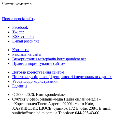
Читати коментарі
Повна версія сайту
Facebook
Twitter
RSS-стрічки
E-mail розсилка
Контакти
Реклама на сайті
Використання матеріалів korrespondent.net
Правила користування сайтом
Договір користування сайтом
Політика у сфері конфіденційності і персональних даних
Угода щодо користування
Редакція
© 2000-2026, Korrespondent.net
Суб'єкт у сфері онлайн-медіа Назва онлайн-медіа –
«КореспонденТ.net» Адреса: 02091, місто Київ,
ХАРКІВСЬКЕ ШОСЕ, будинок 172-Б, офіс 208/1 E-mail:
sunlight@mediadim.com.ua
Телефон: 044-205-43-00