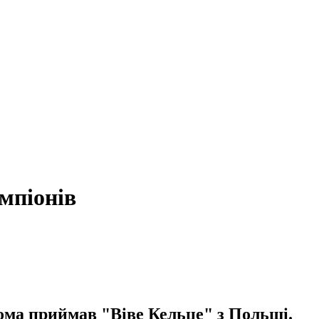
емпіонів
дома приймав "Віве Кельце" з Польщі.