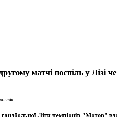
ругому матчі поспіль у Лізі ч
у гандбольної Ліги чемпіонів "Мотор" в