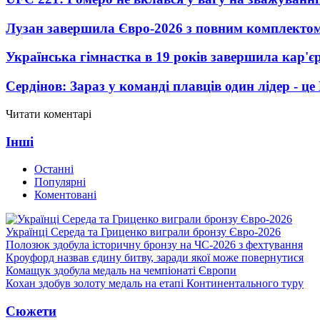
Лузан завершила Євро-2026 з повним комплектом
Українська гімнастка в 19 років завершила кар'єр
Сердінов: Зараз у команді плавців один лідер - 
Читати коментарі
Інші
Останні
Популярні
Коментовані
Українці Середа та Гриценко виграли бронзу Євро-2026
Полозюк здобула історичну бронзу на ЧС-2026 з фехтування
Кроуфорд назвав єдину битву, заради якої може повернутися
Комащук здобула медаль на чемпіонаті Європи
Кохан здобув золоту медаль на етапі Континентального туру
Сюжети