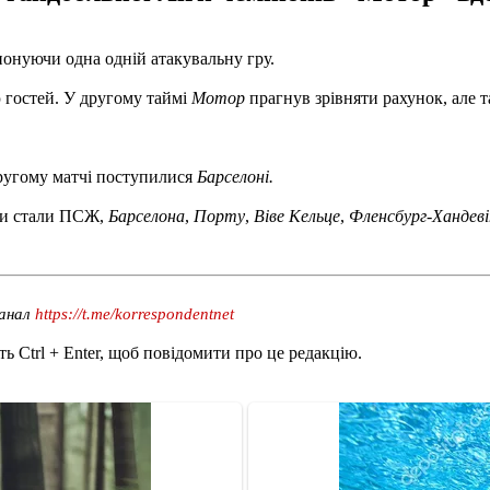
онуючи одна одній атакувальну гру.
 гостей. У другому таймі
Мотор
прагнув зрівняти рахунок, але т
другому матчі поступилися
Барселоні.
ми стали ПСЖ,
Барселона
,
Порту
,
Віве Кельце
,
Фленсбург-Хандев
канал
https://t.me/korrespondentnet
ь Ctrl + Enter, щоб повідомити про це редакцію.