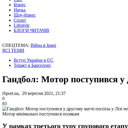
Бізнес
Наука
Шоу-бізнес
Спорт
Lifestyle
БЛОГИ ЧИТАЧІВ
СПЕЦТЕМА:
Війна в Ірані
ВСІ ТЕМИ
Вступ України в ЄС
Теракт в Барселоні
Гандбол: Мотор поступився у д
iSport.ua, 29 вересня 2021, 21:37
0
83
Мотор мінімально поступився полякам
У рамках третього туру групового етап