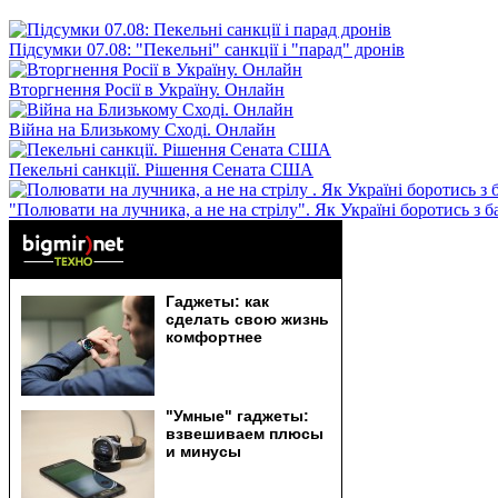
Підсумки 07.08: "Пекельні" санкції і "парад" дронів
Вторгнення Росії в Україну. Онлайн
Війна на Близькому Сході. Онлайн
Пекельні санкції. Рішення Сената США
"Полювати на лучника, а не на стрілу". Як Україні боротись з 