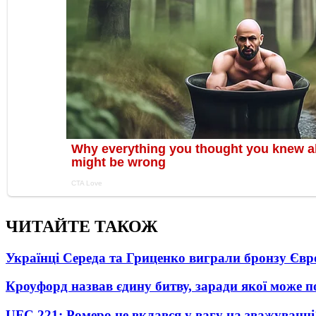
ЧИТАЙТЕ ТАКОЖ
Українці Середа та Гриценко виграли бронзу Євр
Кроуфорд назвав єдину битву, заради якої може 
UFC 221: Ромеро не вклався у вагу на зважуванні