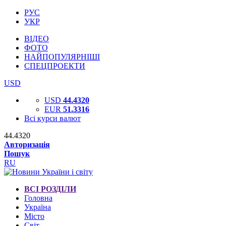
РУС
УКР
ВІДЕО
ФОТО
НАЙПОПУЛЯРНІШІ
СПЕЦПРОЕКТИ
USD
USD
44.4320
EUR
51.3316
Всі курси валют
44.4320
Авторизація
Пошук
RU
ВСІ РОЗДІЛИ
Головна
Україна
Місто
Світ