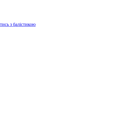
отись з балістикою