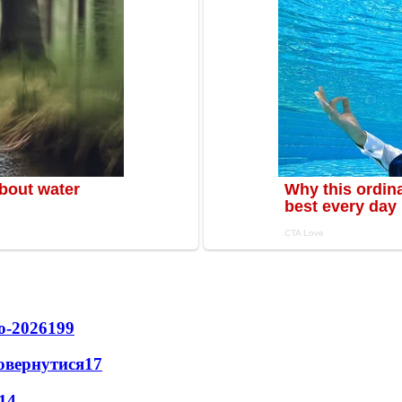
о-2026
199
повернутися
17
14