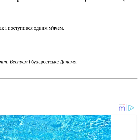
ак і поступився одним м'ячем.
ітт
,
Веспрем
і бухарестське
Динамо
.