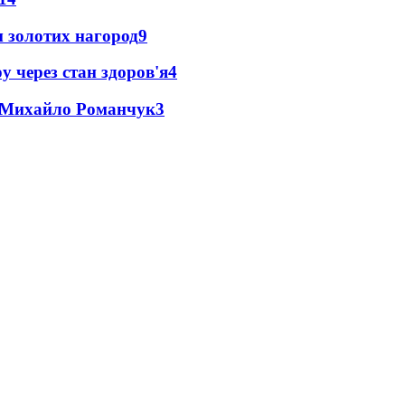
 золотих нагород
9
у через стан здоров'я
4
це Михайло Романчук
3