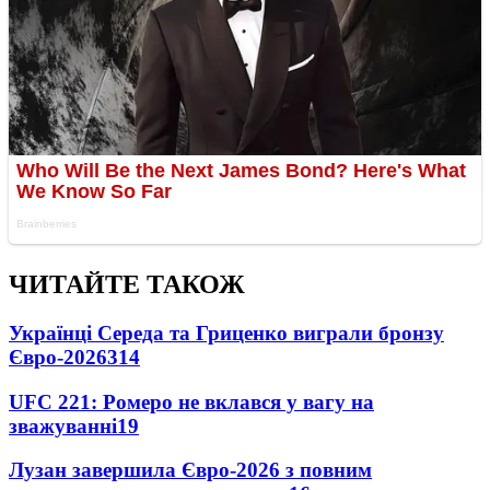
ЧИТАЙТЕ ТАКОЖ
Українці Середа та Гриценко виграли бронзу
Євро-2026
314
UFC 221: Ромеро не вклався у вагу на
зважуванні
19
Лузан завершила Євро-2026 з повним