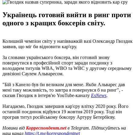
Українець готовий вийти в ринг проти
одного з кращих боксерів світу.
Колишній чемпіон світу у напівважкій вазі Олександр Гвоздик
заявив, що міг би відновити кар'єру.
За словами українського боксера, він готовий знову
повернутися в професійний спорт заради поєдинку з
володарем титулів WBA, WBO та WBC у другому середньому
дивізіоні Саулем Альваресом.
"Бій з Канело був би великим для мене. Якби Альварес дав
мені таку можливість, то завтра я повернувся б на ринг", -
сказав Гвоздик в інтерв'ю YouTube-каналу
EsNews
.
Нагадаємо, Гвоздик завершив кар'єру влітку 2020 року. Його
останній поєдинок відбувся 19 жовтня 2019 року. Тоді він
програв титул російському боксеру Артуру Бетербієву.
Новини від
Корреспондент.net
в Telegram. Підписуйтесь на
наш канал
https://t.me/korrespondentnet