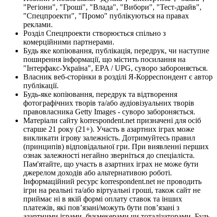
"Регіони", "Гроші", "Влада", "Вибори", "Тест-драйв",
"Спецпроекти", "Промо" публікуються на правах
реклами.
Розділ Спецпроекти створюється спільно з
комерційними партнерами.
Будь яке копіювання, публікація, передрук, чи наступне
поширення інформації, що містить посилання на
"Інтерфакс-Україна", EPA / UPG, суворо забороняється.
Власник веб-сторінки в розділі Я-Корреспондент є автор
публікації.
Будь-яке копіювання, передрук та відтворення
фотографічних творів та/або аудіовізуальних творів
правовласника Getty Images - суворо забороняється.
Матеріали сайту korrespondent.net призначені для осіб
старше 21 року (21+). Участь в азартних іграх може
викликати ігрову залежність. Дотримуйтесь правил
(принципів) відповідальної гри. При виявленні перших
ознак залежності негайно зверніться до спеціаліста.
Пам'ятайте, що участь в азартних іграх не може бути
джерелом доходів або альтернативою роботі.
Інформаційний ресурс korrespondent.net не проводить
ігри на реальні та/або віртуальні гроші, також сайт не
приймає ні в якій формі оплату ставок та інших
платежів, які пов’язані/можуть бути пов’язані з
азартними іграми, букмекерами чи тоталізаторами. Будь-