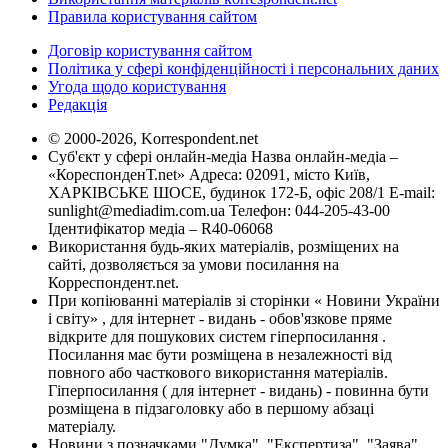
Правила користування сайтом
Договір користування сайтом
Політика у сфері конфіденційності і персональних даних
Угода щодо користування
Редакція
© 2000-2026, Korrespondent.net
Суб'єкт у сфері онлайн-медіа Назва онлайн-медіа –
«КореспонденТ.net» Адреса: 02091, місто Київ,
ХАРКІВСЬКЕ ШОСЕ, будинок 172-Б, офіс 208/1 E-mail:
sunlight@mediadim.com.ua
Телефон: 044-205-43-00
Ідентифікатор медіа – R40-06068
Використання будь-яких матеріалів, розміщених на
сайті, дозволяється за умови посилання на
Корреспондент.net.
При копіюванні матеріалів зі сторінки « Новини України
і світу» , для інтернет - видань - обов'язкове пряме
відкрите для пошукових систем гіперпосилання .
Посилання має бути розміщена в незалежності від
повного або часткового використання матеріалів.
Гіперпосилання ( для інтернет - видань) - повинна бути
розміщена в підзаголовку або в першому абзаці
матеріалу.
Новини з позначками "Думка", "Експертиза", "Заява",