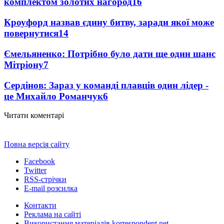
комплектом золотих нагород
16
Кроуфорд назвав єдину битву, заради якої може
повернутися
14
Ємельяненко: Потрібно було дати ще один шанс
Мітріону
7
Сердінов: Зараз у команді плавців один лідер -
це Михайло Романчук
6
Читати коментарі
Повна версія сайту
Facebook
Twitter
RSS-стрічки
E-mail розсилка
Контакти
Реклама на сайті
Використання матеріалів korrespondent.net