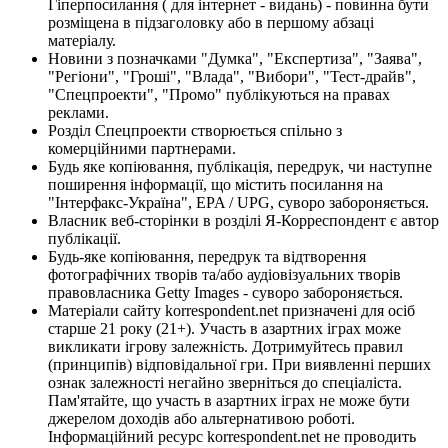
Гіперпосилання ( для інтернет - видань) - повинна бути
розміщена в підзаголовку або в першому абзаці
матеріалу.
Новини з позначками "Думка", "Експертиза", "Заява",
"Регіони", "Гроші", "Влада", "Вибори", "Тест-драйв",
"Спецпроекти", "Промо" публікуються на правах
реклами.
Розділ Спецпроекти створюється спільно з
комерційними партнерами.
Будь яке копіювання, публікація, передрук, чи наступне
поширення інформації, що містить посилання на
"Інтерфакс-Україна", EPA / UPG, суворо забороняється.
Власник веб-сторінки в розділі Я-Корреспондент є автор
публікації.
Будь-яке копіювання, передрук та відтворення
фотографічних творів та/або аудіовізуальних творів
правовласника Getty Images - суворо забороняється.
Матеріали сайту korrespondent.net призначені для осіб
старше 21 року (21+). Участь в азартних іграх може
викликати ігрову залежність. Дотримуйтесь правил
(принципів) відповідальної гри. При виявленні перших
ознак залежності негайно зверніться до спеціаліста.
Пам'ятайте, що участь в азартних іграх не може бути
джерелом доходів або альтернативою роботі.
Інформаційний ресурс korrespondent.net не проводить