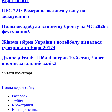
Євро-2026
11
UFC 221: Ромеро не вклався у вагу на
зважуванні
5
Полозюк здобула історичну бронзу на ЧС-2026 з
фехтування
5
Жіноча збірна України з волейболу дізналася
суперників з Євро-2017
4
Джиро д'Італія. Нібалі виграв 19-й етап, Чавес
очолив загальний залік
3
Читати коментарі
Повна версія сайту
Facebook
Twitter
RSS-стрічки
E-mail розсилка