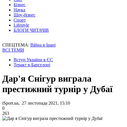
Бізнес
Наука
Шоу-бізнес
Спорт
Lifestyle
БЛОГИ ЧИТАЧІВ
СПЕЦТЕМА:
Війна в Ірані
ВСІ ТЕМИ
Вступ України в ЄС
Теракт в Барселоні
Дар'я Снігур виграла
престижний турнір у Дубаї
iSport.ua, 27 листопада 2021, 15:10
0
263