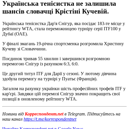
Українська тенісистка не залишила
шансів словачці Крістіні Кучевій.
Українська тенісистка Дар'я Снігур, яка посідає 183-те місце у
рейтингу WTA, стала переможницею турніру серії ITF100 у
Дубаї (ОАЕ).
У фіналі змагань 19-річна спортсменка розгромила Христину
Кучеву зі Словаччини.
Поєдинок тривав 55 хвилин і завершився розгромною
перемогою Снігур із рахунком 6:3, 6:0.
Це другий титул ITF для Дарії у сезоні. У лютому дівчина
здобула перемогу на турнірі у Пуатьє (Франція).
Загалом на рахунку українки шість професійних трофеїв ITF у
кар'єрі. Завдяки цій перемозі Снігур значно покращить свої
позиції в оновленому рейтингу WTA.
Новини від
Корреспондент.net
в Telegram. Підписуйтесь на
наш канал
https://t.me/korrespondentnet
Читайте Korrespondent.net в Google News