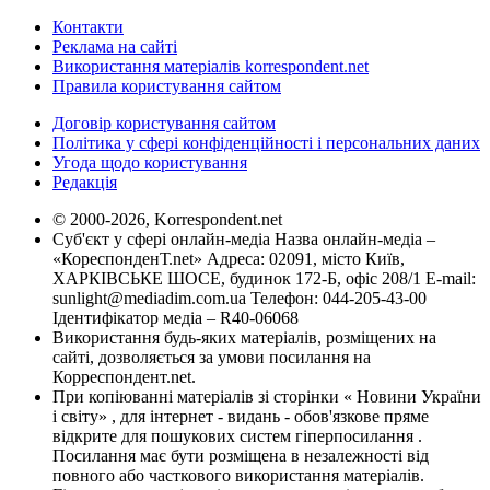
Контакти
Реклама на сайті
Використання матеріалів korrespondent.net
Правила користування сайтом
Договір користування сайтом
Політика у сфері конфіденційності і персональних даних
Угода щодо користування
Редакція
© 2000-2026, Korrespondent.net
Суб'єкт у сфері онлайн-медіа Назва онлайн-медіа –
«КореспонденТ.net» Адреса: 02091, місто Київ,
ХАРКІВСЬКЕ ШОСЕ, будинок 172-Б, офіс 208/1 E-mail:
sunlight@mediadim.com.ua
Телефон: 044-205-43-00
Ідентифікатор медіа – R40-06068
Використання будь-яких матеріалів, розміщених на
сайті, дозволяється за умови посилання на
Корреспондент.net.
При копіюванні матеріалів зі сторінки « Новини України
і світу» , для інтернет - видань - обов'язкове пряме
відкрите для пошукових систем гіперпосилання .
Посилання має бути розміщена в незалежності від
повного або часткового використання матеріалів.