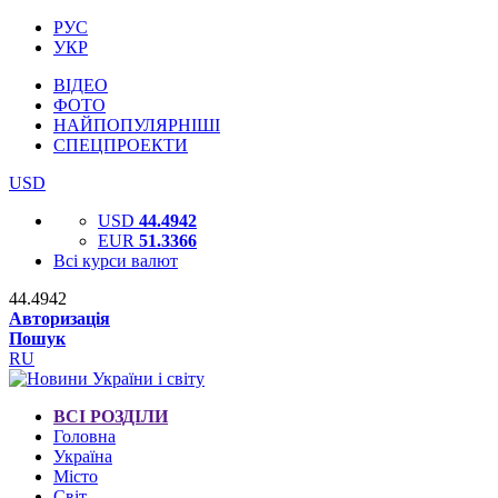
РУС
УКР
ВІДЕО
ФОТО
НАЙПОПУЛЯРНІШІ
СПЕЦПРОЕКТИ
USD
USD
44.4942
EUR
51.3366
Всі курси валют
44.4942
Авторизація
Пошук
RU
ВСІ РОЗДІЛИ
Головна
Україна
Місто
Світ