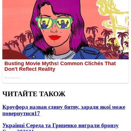
ЧИТАЙТЕ ТАКОЖ
Кроуфорд назвав єдину битву, заради якої може
повернутися
17
Українці Середа та Гриценко виграли бронзу