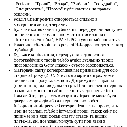
"Регіони", "Гроші", "Влада", "Вибори", "Тест-драйв",
"Спецпроекти", "Промо" публікуються на правах
реклами.
Розділ Спецпроекти створюється спільно з
комерційними партнерами.
Будь яке копіювання, публікація, передрук, чи наступне
поширення інформації, що містить посилання на
"Інтерфакс-Україна", EPA / UPG, суворо забороняється.
Власник веб-сторінки в розділі Я-Корреспондент є автор
публікації.
Будь-яке копіювання, передрук та відтворення
фотографічних творів та/або аудіовізуальних творів
правовласника Getty Images - суворо забороняється.
Матеріали сайту korrespondent.net призначені для осіб
старше 21 року (21+). Участь в азартних іграх може
викликати ігрову залежність. Дотримуйтесь правил
(принципів) відповідальної гри. При виявленні перших
ознак залежності негайно зверніться до спеціаліста.
Пам'ятайте, що участь в азартних іграх не може бути
джерелом доходів або альтернативою роботі.
Інформаційний ресурс korrespondent.net не проводить
ігри на реальні та/або віртуальні гроші, також сайт не
приймає ні в якій формі оплату ставок та інших
платежів, які пов’язані/можуть бути пов’язані з
азартними іграми, букмекерами чи тоталізаторами. Будь-