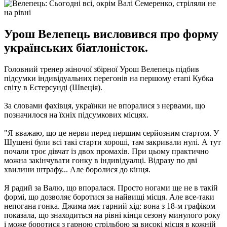
Урош Велепець висловився про форму
українських біатлоністок.
Головний тренер жіночої збірної Урош Велепець підбив
підсумки індивідуальних перегонів на першому етапі Кубка
світу в Естерсунді (Швеція).
За словами фахівця, українки не впоралися з нервами, що
позначилося на їхніх підсумкових місцях.
"Я вважаю, що це нерви перед першим серйозним стартом. У
Шушені були всі такі старти хороші, там закривали нулі. А тут
почали троє дівчат із двох промахів. При цьому практично
можна закінчувати гонку в індивідуалці. Відразу по дві
хвилини штрафу... Але боролися до кінця.
Я радий за Валю, що впоралася. Просто ногами ще не в такій
формі, що дозволяє боротися за найвищі місця. Але все-таки
непогана гонка. Джима має гарний хід: вона з 18-м графіком
показала, що знаходиться на рівні кінця сезону минулого року
і може боротися з гарною стрільбою за високі місця в кожній