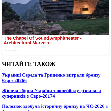
ЧИТАЙТЕ ТАКОЖ
Українці Середа та Гриценко виграли бронзу
Євро-2026
6
Жіноча збірна України з волейболу дізналася
суперників з Євро-2017
4
Полозюк здобула історичну бронзу на ЧС-2026 з