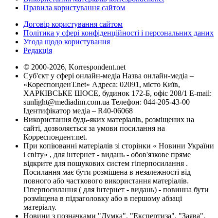
Правила користування сайтом
Договір користування сайтом
Політика у сфері конфіденційності і персональних даних
Угода щодо користування
Редакція
© 2000-2026, Korrespondent.net
Суб'єкт у сфері онлайн-медіа Назва онлайн-медіа –
«КореспонденТ.net» Адреса: 02091, місто Київ,
ХАРКІВСЬКЕ ШОСЕ, будинок 172-Б, офіс 208/1 E-mail:
sunlight@mediadim.com.ua
Телефон: 044-205-43-00
Ідентифікатор медіа – R40-06068
Використання будь-яких матеріалів, розміщених на
сайті, дозволяється за умови посилання на
Корреспондент.net.
При копіюванні матеріалів зі сторінки « Новини України
і світу» , для інтернет - видань - обов'язкове пряме
відкрите для пошукових систем гіперпосилання .
Посилання має бути розміщена в незалежності від
повного або часткового використання матеріалів.
Гіперпосилання ( для інтернет - видань) - повинна бути
розміщена в підзаголовку або в першому абзаці
матеріалу.
Новини з позначками "Думка", "Експертиза", "Заява",