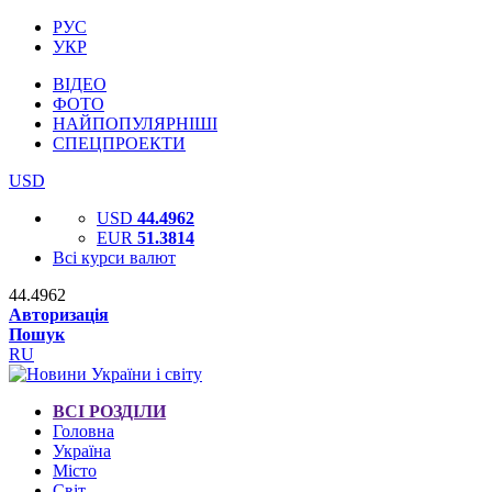
РУС
УКР
ВІДЕО
ФОТО
НАЙПОПУЛЯРНІШІ
СПЕЦПРОЕКТИ
USD
USD
44.4962
EUR
51.3814
Всі курси валют
44.4962
Авторизація
Пошук
RU
ВСІ РОЗДІЛИ
Головна
Україна
Місто
Світ