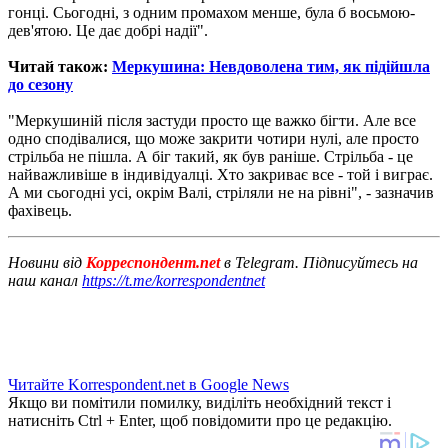
гонці. Сьогодні, з одним промахом менше, була б восьмою-
дев'ятою. Це дає добрі надії".
Читай також:
Меркушина: Невдоволена тим, як підійшла
до сезону
"Меркушиній після застуди просто ще важко бігти. Але все
одно сподівалися, що може закрити чотири нулі, але просто
стрільба не пішла. А біг такий, як був раніше. Стрільба - це
найважливіше в індивідуалці. Хто закриває все - той і виграє.
А ми сьогодні усі, окрім Валі, стріляли не на рівні", - зазначив
фахівець.
Новини від
Корреспондент.net
в Telegram. Підписуйтесь на
наш канал
https://t.me/korrespondentnet
Читайте Korrespondent.net в Google News
Якщо ви помітили помилку, виділіть необхідний текст і
натисніть Ctrl + Enter, щоб повідомити про це редакцію.