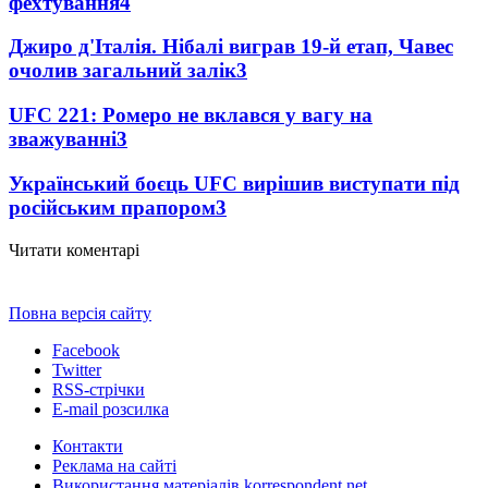
фехтування
4
Джиро д'Італія. Нібалі виграв 19-й етап, Чавес
очолив загальний залік
3
UFC 221: Ромеро не вклався у вагу на
зважуванні
3
Український боєць UFC вирішив виступати під
російським прапором
3
Читати коментарі
Повна версія сайту
Facebook
Twitter
RSS-стрічки
E-mail розсилка
Контакти
Реклама на сайті
Використання матеріалів korrespondent.net