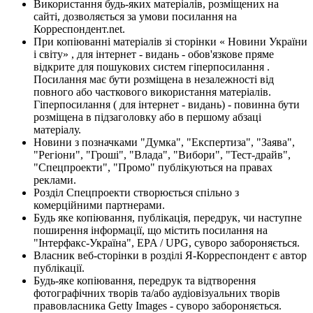
Використання будь-яких матеріалів, розміщених на
сайті, дозволяється за умови посилання на
Корреспондент.net.
При копіюванні матеріалів зі сторінки « Новини України
і світу» , для інтернет - видань - обов'язкове пряме
відкрите для пошукових систем гіперпосилання .
Посилання має бути розміщена в незалежності від
повного або часткового використання матеріалів.
Гіперпосилання ( для інтернет - видань) - повинна бути
розміщена в підзаголовку або в першому абзаці
матеріалу.
Новини з позначками "Думка", "Експертиза", "Заява",
"Регіони", "Гроші", "Влада", "Вибори", "Тест-драйв",
"Спецпроекти", "Промо" публікуються на правах
реклами.
Розділ Спецпроекти створюється спільно з
комерційними партнерами.
Будь яке копіювання, публікація, передрук, чи наступне
поширення інформації, що містить посилання на
"Інтерфакс-Україна", EPA / UPG, суворо забороняється.
Власник веб-сторінки в розділі Я-Корреспондент є автор
публікації.
Будь-яке копіювання, передрук та відтворення
фотографічних творів та/або аудіовізуальних творів
правовласника Getty Images - суворо забороняється.