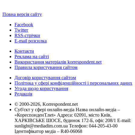
Повна версія сайту
Facebook
Twitter
RSS-стрічки
E-mail розсилка
Контакти
Реклама на сайті
Використання матеріалів korrespondent.net
Правила користування сайтом
Договір користування сайтом
Політика у сфері конфіденційності і персональних даних
Угода щодо користування
Редакція
© 2000-2026, Korrespondent.net
Суб'єкт у сфері онлайн-медіа Назва онлайн-медіа –
«КореспонденТ.net» Адреса: 02091, місто Київ,
ХАРКІВСЬКЕ ШОСЕ, будинок 172-Б, офіс 208/1 E-mail:
sunlight@mediadim.com.ua
Телефон: 044-205-43-00
Ідентифікатор медіа – R40-06068