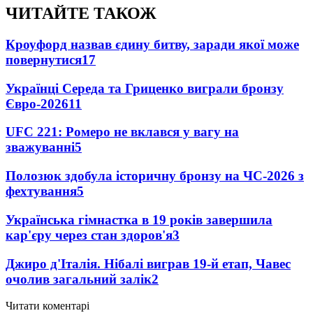
ЧИТАЙТЕ ТАКОЖ
Кроуфорд назвав єдину битву, заради якої може
повернутися
17
Українці Середа та Гриценко виграли бронзу
Євро-2026
11
UFC 221: Ромеро не вклався у вагу на
зважуванні
5
Полозюк здобула історичну бронзу на ЧС-2026 з
фехтування
5
Українська гімнастка в 19 років завершила
кар'єру через стан здоров'я
3
Джиро д'Італія. Нібалі виграв 19-й етап, Чавес
очолив загальний залік
2
Читати коментарі