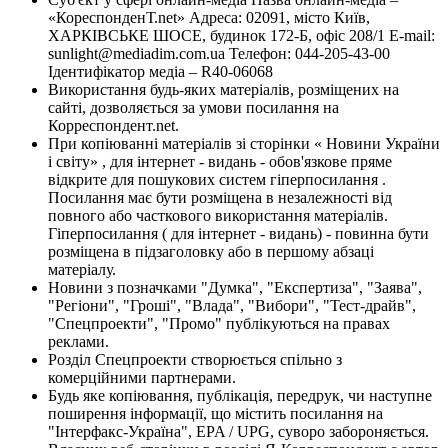
«КореспонденТ.net» Адреса: 02091, місто Київ,
ХАРКІВСЬКЕ ШОСЕ, будинок 172-Б, офіс 208/1 E-mail:
sunlight@mediadim.com.ua
Телефон: 044-205-43-00
Ідентифікатор медіа – R40-06068
Використання будь-яких матеріалів, розміщених на
сайті, дозволяється за умови посилання на
Корреспондент.net.
При копіюванні матеріалів зі сторінки « Новини України
і світу» , для інтернет - видань - обов'язкове пряме
відкрите для пошукових систем гіперпосилання .
Посилання має бути розміщена в незалежності від
повного або часткового використання матеріалів.
Гіперпосилання ( для інтернет - видань) - повинна бути
розміщена в підзаголовку або в першому абзаці
матеріалу.
Новини з позначками "Думка", "Експертиза", "Заява",
"Регіони", "Гроші", "Влада", "Вибори", "Тест-драйв",
"Спецпроекти", "Промо" публікуються на правах
реклами.
Розділ Спецпроекти створюється спільно з
комерційними партнерами.
Будь яке копіювання, публікація, передрук, чи наступне
поширення інформації, що містить посилання на
"Інтерфакс-Україна", EPA / UPG, суворо забороняється.