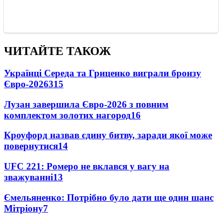
ЧИТАЙТЕ ТАКОЖ
Українці Середа та Гриценко виграли бронзу
Євро-2026
315
Лузан завершила Євро-2026 з повним
комплектом золотих нагород
16
Кроуфорд назвав єдину битву, заради якої може
повернутися
14
UFC 221: Ромеро не вклався у вагу на
зважуванні
13
Ємельяненко: Потрібно було дати ще один шанс
Мітріону
7