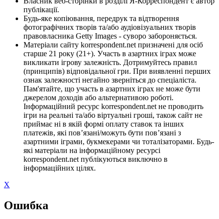
Власник веб-сторінки в розділі Я-Корреспондент є автор
публікації.
Будь-яке копіювання, передрук та відтворення
фотографічних творів та/або аудіовізуальних творів
правовласника Getty Images - суворо забороняється.
Матеріали сайту korrespondent.net призначені для осіб
старше 21 року (21+). Участь в азартних іграх може
викликати ігрову залежність. Дотримуйтесь правил
(принципів) відповідальної гри. При виявленні перших
ознак залежності негайно зверніться до спеціаліста.
Пам'ятайте, що участь в азартних іграх не може бути
джерелом доходів або альтернативою роботі.
Інформаційний ресурс korrespondent.net не проводить
ігри на реальні та/або віртуальні гроші, також сайт не
приймає ні в якій формі оплату ставок та інших
платежів, які пов’язані/можуть бути пов’язані з
азартними іграми, букмекерами чи тоталізаторами. Будь-
які матеріали на інформаційному ресурсі
korrespondent.net публікуються виключно в
інформаційних цілях.
X
Ошибка