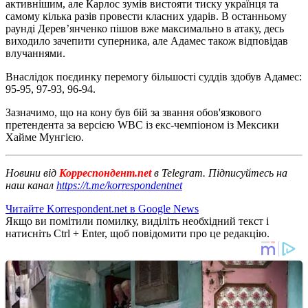
активнішим, але Карлос зумів вистояти тиску українця та
самому кілька разів провести класних ударів. В останньому
раунді Дерев’янченко пішов вже максимально в атаку, десь
виходило зачепити суперника, але Адамес також відповідав
влучаннями.
Внаслідок поєдинку перемогу більшості суддів здобув Адамес:
95-95, 97-93, 96-94.
Зазначимо, що на кону був бій за звання обов'язкового
претендента за версією WBC із екс-чемпіоном із Мексики
Хайме Мунгією.
Новини від
Корреспондент.net
в Telegram. Підписуйтесь на
наш канал
https://t.me/korrespondentnet
Читайте Korrespondent.net в Google News
Якщо ви помітили помилку, виділіть необхідний текст і
натисніть Ctrl + Enter, щоб повідомити про це редакцію.