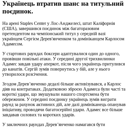
Українець втратив шанс на титульний
поєдинок.
На арені Staples Center у Лос-Анджелесі, штат Каліфорнія
(США), завершився поєдинок між багаторазовим
претендентом на чемпіонський титул у середній вазі
українцем Сергієм Дерев'янченком та домініканцем Карлосом
Адамесом.
У стартових раундах боксери адаптувалися один до одного,
провівши повільні атаки. У середині другої трихвилинки
Адамес завдав удару аперкот, після чого українець притулився
до канатів. Сергій зумів повернутись у бій, але у нього
утворилося розсічення.
Згодом Дерев’янченко дедалі більше активізувався, а Карлос
діяв на контратаках. Додатковою зброєю Адамеса були часті та
короткі удари, що змушували нашого спортсмена бути
обережним. У середині поєдинку українець зумів виграти
раунд за рахунок активних дій, але далі домініканець опанував
ініціативу, проводячи багатосерійні удари. Адамес все більше
завдавав силових та коротких ударів.
У заключних раундах Дерев’янченко намагався бути