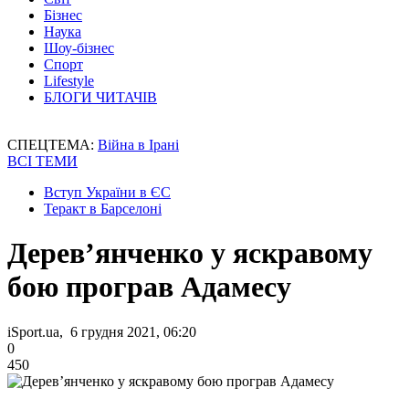
Бізнес
Наука
Шоу-бізнес
Спорт
Lifestyle
БЛОГИ ЧИТАЧІВ
СПЕЦТЕМА:
Війна в Ірані
ВСІ ТЕМИ
Вступ України в ЄС
Теракт в Барселоні
Дерев’янченко у яскравому
бою програв Адамесу
iSport.ua, 6 грудня 2021, 06:20
0
450