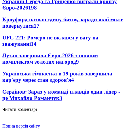
Українці Середа та Гриценко виграли бронзу
Євро-2026
198
Кроуфорд назвав єдину битву, заради якої може
повернутися
17
UFC 221: Ромеро не вклався у вагу на
зважуванні
14
Лузан завершила Євро-2026 з повним
комплектом золотих нагород
9
Українська гімнастка в 19 років завершила
кар'єру через стан здоров'я
4
Сердінов: Зараз у команді плавців один лідер -
це Михайло Романчук
3
Читати коментарі
Повна версія сайту