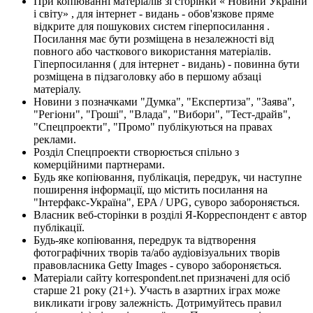
При копіюванні матеріалів зі сторінки « Новини України
і світу» , для інтернет - видань - обов'язкове пряме
відкрите для пошукових систем гіперпосилання .
Посилання має бути розміщена в незалежності від
повного або часткового використання матеріалів.
Гіперпосилання ( для інтернет - видань) - повинна бути
розміщена в підзаголовку або в першому абзаці
матеріалу.
Новини з позначками "Думка", "Експертиза", "Заява",
"Регіони", "Гроші", "Влада", "Вибори", "Тест-драйв",
"Спецпроекти", "Промо" публікуються на правах
реклами.
Розділ Спецпроекти створюється спільно з
комерційними партнерами.
Будь яке копіювання, публікація, передрук, чи наступне
поширення інформації, що містить посилання на
"Інтерфакс-Україна", EPA / UPG, суворо забороняється.
Власник веб-сторінки в розділі Я-Корреспондент є автор
публікації.
Будь-яке копіювання, передрук та відтворення
фотографічних творів та/або аудіовізуальних творів
правовласника Getty Images - суворо забороняється.
Матеріали сайту korrespondent.net призначені для осіб
старше 21 року (21+). Участь в азартних іграх може
викликати ігрову залежність. Дотримуйтесь правил