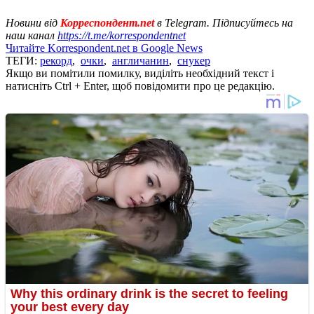
Новини від
Корреспондент.net
в Telegram. Підписуйтесь на
наш канал
https://t.me/korrespondentnet
Читайте Korrespondent.net в Google News
ТЕГИ:
рекорд
,
очки
,
англичанин
,
снукер
Якщо ви помітили помилку, виділіть необхідний текст і
натисніть Ctrl + Enter, щоб повідомити про це редакцію.