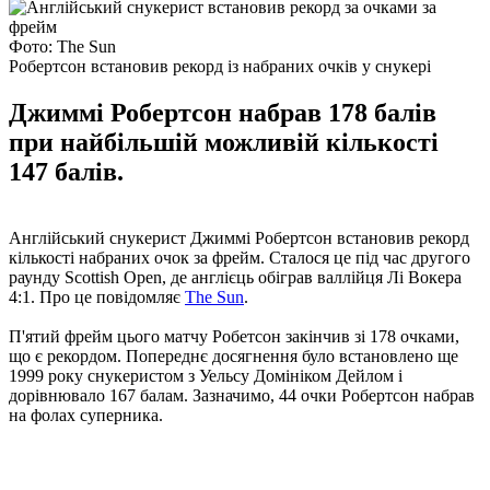
Фото: The Sun
Робертсон встановив рекорд із набраних очків у снукері
Джиммі Робертсон набрав 178 балів
при найбільшій можливій кількості
147 балів.
Англійський снукерист Джиммі Робертсон встановив рекорд
кількості набраних очок за фрейм. Сталося це під час другого
раунду Scottish Open, де англієць обіграв валлійця Лі Вокера
4:1. Про це повідомляє
The Sun
.
П'ятий фрейм цього матчу Робетсон закінчив зі 178 очками,
що є рекордом. Попереднє досягнення було встановлено ще
1999 року снукеристом з Уельсу Домініком Дейлом і
дорівнювало 167 балам. Зазначимо, 44 очки Робертсон набрав
на фолах суперника.