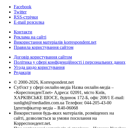
Facebook
Twitter
RSS-стрічки
E-mail розсилка
Контакти
Реклама на сайті
Використання матеріалів korrespondent.net
Правила користування сайтом
Договір користування сайтом
Політика у сфері конфіденційності і персональних даних
Угода щодо користування
Редакція
© 2000-2026, Korrespondent.net
Суб'єкт у сфері онлайн-медіа Назва онлайн-медіа –
«КореспонденТ.net» Адреса: 02091, місто Київ,
ХАРКІВСЬКЕ ШОСЕ, будинок 172-Б, офіс 208/1 E-mail:
sunlight@mediadim.com.ua
Телефон: 044-205-43-00
Ідентифікатор медіа – R40-06068
Використання будь-яких матеріалів, розміщених на
сайті, дозволяється за умови посилання на
Корреспондент.net.