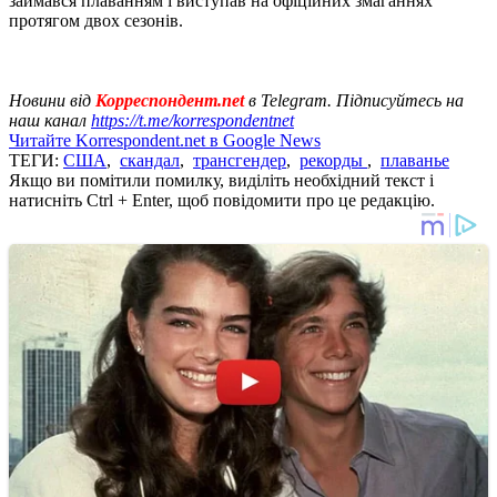
займався плаванням і виступав на офіційних змаганнях
протягом двох сезонів.
Новини від
Корреспондент.net
в Telegram. Підписуйтесь на
наш канал
https://t.me/korrespondentnet
Читайте Korrespondent.net в Google News
ТЕГИ:
США
,
скандал
,
трансгендер
,
рекорды
,
плаванье
Якщо ви помітили помилку, виділіть необхідний текст і
натисніть Ctrl + Enter, щоб повідомити про це редакцію.