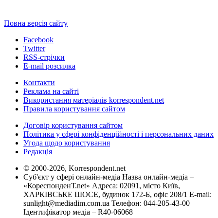
Повна версія сайту
Facebook
Twitter
RSS-стрічки
E-mail розсилка
Контакти
Реклама на сайті
Використання матеріалів korrespondent.net
Правила користування сайтом
Договір користування сайтом
Політика у сфері конфіденційності і персональних даних
Угода щодо користування
Редакція
© 2000-2026, Korrespondent.net
Суб'єкт у сфері онлайн-медіа Назва онлайн-медіа –
«КореспонденТ.net» Адреса: 02091, місто Київ,
ХАРКІВСЬКЕ ШОСЕ, будинок 172-Б, офіс 208/1 E-mail:
sunlight@mediadim.com.ua
Телефон: 044-205-43-00
Ідентифікатор медіа – R40-06068