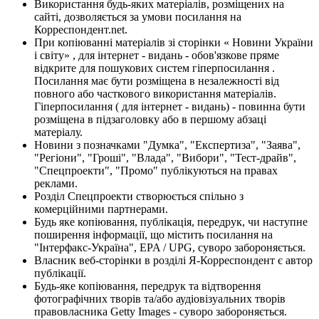
Використання будь-яких матеріалів, розміщених на
сайті, дозволяється за умови посилання на
Корреспондент.net.
При копіюванні матеріалів зі сторінки « Новини України
і світу» , для інтернет - видань - обов'язкове пряме
відкрите для пошукових систем гіперпосилання .
Посилання має бути розміщена в незалежності від
повного або часткового використання матеріалів.
Гіперпосилання ( для інтернет - видань) - повинна бути
розміщена в підзаголовку або в першому абзаці
матеріалу.
Новини з позначками "Думка", "Експертиза", "Заява",
"Регіони", "Гроші", "Влада", "Вибори", "Тест-драйв",
"Спецпроекти", "Промо" публікуються на правах
реклами.
Розділ Спецпроекти створюється спільно з
комерційними партнерами.
Будь яке копіювання, публікація, передрук, чи наступне
поширення інформації, що містить посилання на
"Інтерфакс-Україна", EPA / UPG, суворо забороняється.
Власник веб-сторінки в розділі Я-Корреспондент є автор
публікації.
Будь-яке копіювання, передрук та відтворення
фотографічних творів та/або аудіовізуальних творів
правовласника Getty Images - суворо забороняється.