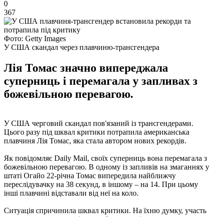
0
367
Фото: Getty Images
У США скандал через плавчиню-трансгендера
Лія Томас значно випереджала
суперниць і перемагала у запливах з
божевільною перевагою.
У США черговий скандал пов'язаний із трансгендерами.
Цього разу під шквал критики потрапила американська
плавчиня Лія Томас, яка стала автором нових рекордів.
Як повідомляє Daily Mail, своїх суперниць вона перемагала з
божевільною перевагою. В одному із запливів на змаганнях у
штаті Огайо 22-річна Томас випередила найближчу
переслідувачку на 38 секунд, в іншому – на 14. При цьому
інші плавчині відставали від неї на коло.
Ситуація спричинила шквал критики. На їхню думку, участь