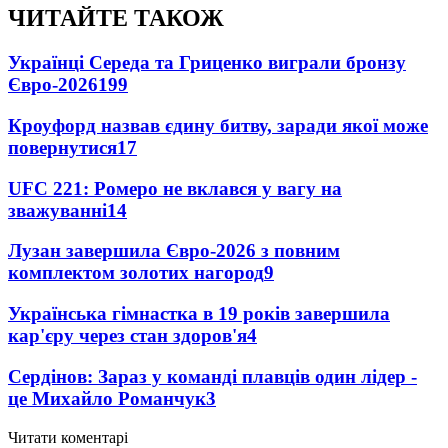
ЧИТАЙТЕ ТАКОЖ
Українці Середа та Гриценко виграли бронзу
Євро-2026
199
Кроуфорд назвав єдину битву, заради якої може
повернутися
17
UFC 221: Ромеро не вклався у вагу на
зважуванні
14
Лузан завершила Євро-2026 з повним
комплектом золотих нагород
9
Українська гімнастка в 19 років завершила
кар'єру через стан здоров'я
4
Сердінов: Зараз у команді плавців один лідер -
це Михайло Романчук
3
Читати коментарі