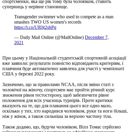
спортсменки, яка ще рік тому була чоловіком, ставить
суперниць у нерівне становище.
Transgender swimmer who used to compete as a man
smashes TWO US women's records
https://t.co/URljt2shPq
— Daily Mail Online (@MailOnline)
December 7,
2021
При цьому у Національній студентській спортивній асоціації
вже заявили: результати повністю відповідають критеріям, і
плавчиня буде автоматично заявлена ​​для участі у чемпіонаті
США у березні 2022 року.
Зазначимо, що за правилами NCAA, після зміни статі з
чоловічої на жіночу, спортсмен має пройти річний курс
зниження рівня тестостерону, щоб забезпечити рівне
положення для всіх учасниць турнірів. Проте критики
вказують на те, що для плавання цього все одно мало,
оскільки у тих, хто народився чоловіком, руки та ноги більші,
ніж у жінок, а також сильніша за верхню частину тіла.
Також додамо, що, будучи чоловіком, Вілл Томас серйозно