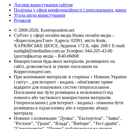
Договір користування сайтом
Політика у сфері конфіденційності і персональних даних
Угода щодо користування
Редакція
© 2000-2026, Korrespondent.net
Суб'єкт у сфері онлайн-медіа Назва онлайн-медіа –
«КореспонденТ.net» Адреса: 02091, місто Київ,
ХАРКІВСЬКЕ ШОСЕ, будинок 172-Б, офіс 208/1 E-mail:
sunlight@mediadim.com.ua
Телефон: 044-205-43-00
Ідентифікатор медіа – R40-06068
Використання будь-яких матеріалів, розміщених на
сайті, дозволяється за умови посилання на
Корреспондент.net.
При копіюванні матеріалів зі сторінки « Новини України
і світу» , для інтернет - видань - обов'язкове пряме
відкрите для пошукових систем гіперпосилання .
Посилання має бути розміщена в незалежності від
повного або часткового використання матеріалів.
Гіперпосилання ( для інтернет - видань) - повинна бути
розміщена в підзаголовку або в першому абзаці
матеріалу.
Новини з позначками "Думка", "Експертиза", "Заява",
"Регіони", "Гроші", "Влада", "Вибори", "Тест-драйв",
"Спецпроекти", "Промо" публікуються на правах