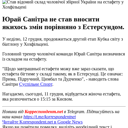
Юрай Санітра не став вносити
якихось змін порівняно з Естерсундом.
У неділю, 12 грудня, продовжиться другий етап Кубка світу з
біатлону у Хохфільцені.
Головний тренер чоловічої команди Юрай Санітра визначився
із складом на естафету.
"Щодо завтрашньої естафети можу вже зараз сказати, що
естафета бігтиме у складі такому, як в Естерсунді. Це означає:
Прима, Підручний, Цимбал та Дудченко", - наводить слова
Санітри
Суспільне Спорт
.
Нагадаємо, сьогодні, 11 грудня, відбудеться жіноча естафета,
яка розпочнеться о 15:15 за Києвом.
Новини від
Корреспондент.net
в Telegram. Підписуйтесь на
наш канал
https://t.me/korrespondentnet
Читайте Korrespondent.net в Google News
Якщо ви помітили помилку, виділіть необхідний текст і