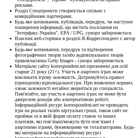
реклами.
Розділ Спецпроекти створюється спільно з
комерційними партнерами.
Будь яке копіювання, публікація, передрук, чи наступне
поширення інформації, що містить посилання на
"Інтерфакс-Україна", EPA / UPG, суворо забороняється.
Власник веб-сторінки в розділі Я-Корреспондент є автор
публікації.
Будь-яке копіювання, передрук та відтворення
фотографічних творів та/або аудіовізуальних творів
правовласника Getty Images - суворо забороняється.
Матеріали сайту korrespondent.net призначені для осіб
старше 21 року (21+). Участь в азартних іграх може
викликати ігрову залежність. Дотримуйтесь правил
(принципів) відповідальної гри. При виявленні перших
ознак залежності негайно зверніться до спеціаліста.
Пам'ятайте, що участь в азартних іграх не може бути
джерелом доходів або альтернативою роботі.
Інформаційний ресурс korrespondent.net не проводить
ігри на реальні та/або віртуальні гроші, також сайт не
приймає ні в якій формі оплату ставок та інших
платежів, які пов’язані/можуть бути пов’язані з
азартними іграми, букмекерами чи тоталізаторами. Будь-
які матеріали на інформаційному ресурсі