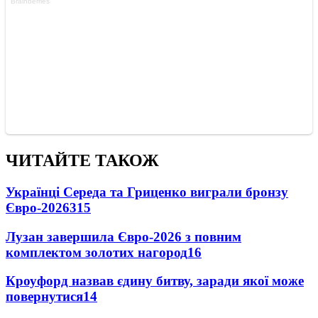
ЧИТАЙТЕ ТАКОЖ
Українці Середа та Гриценко виграли бронзу
Євро-2026
315
Лузан завершила Євро-2026 з повним
комплектом золотих нагород
16
Кроуфорд назвав єдину битву, заради якої може
повернутися
14