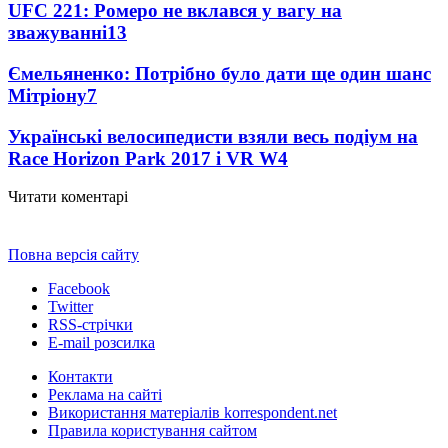
UFC 221: Ромеро не вклався у вагу на
зважуванні
13
Ємельяненко: Потрібно було дати ще один шанс
Мітріону
7
Українські велосипедисти взяли весь подіум на
Race Horizon Park 2017 і VR W
4
Читати коментарі
Повна версія сайту
Facebook
Twitter
RSS-стрічки
E-mail розсилка
Контакти
Реклама на сайті
Використання матеріалів korrespondent.net
Правила користування сайтом